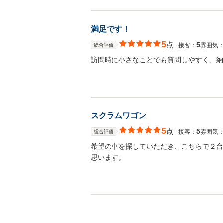
満足です！
5
点
5
接客：
雰囲気
総合評価
訪問時に小さなことでも質問しやすく、納
スクラムワゴン
5
点
5
接客：
雰囲気
総合評価
希望の車を探していただき、こちらで２台
思います。