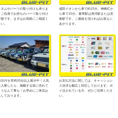
スタムやパーツの取り付けも承りま
成田イオンから車で約15分。神崎ICか
。ご自身でお持ちのパーツ取り付け
ら車で15分。最寄駅は滑河駅または安
可能です。まずはお気軽にご相談く
食駅です。ご連絡を頂ければお迎えに
さい。
あがります。
のSUVを常時20台以上展示中！人気
お支払方法に関しては、キャッシュレ
は入庫したら、掲載する前に売れて
ス決済も幅広く対応しております。ポ
まうなんて事も！お早めにご来店お
イ活されている方、ぜひご活用くださ
ちしております。
い。