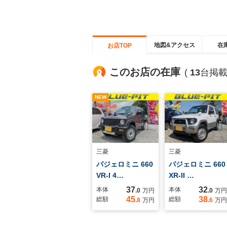
地図&アクセス
在
お店TOP
このお店の在庫
(
13
台掲載
NEW
三菱
三菱
パジェロミニ 660
パジェロミニ 660
VR-I 4…
XR-II …
37
32
本体
本体
.0
万円
.0
万円
45
38
総額
総額
.8
万円
.6
万円