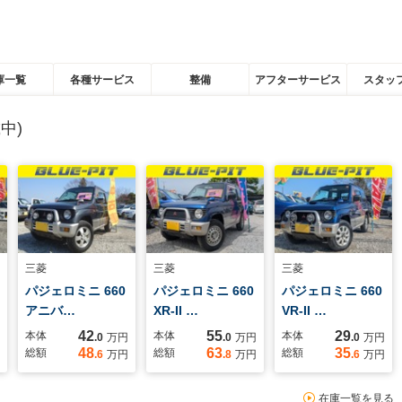
庫一覧
各種サービス
整備
アフターサービス
スタッ
中)
三菱
三菱
三菱
パジェロミニ 660
パジェロミニ 660
パジェロミニ 660
アニバ…
XR-II …
VR-II …
42
55
29
本体
本体
本体
.0
万円
.0
万円
.0
万円
48
63
35
総額
総額
総額
.6
万円
.8
万円
.6
万円
在庫一覧を見る