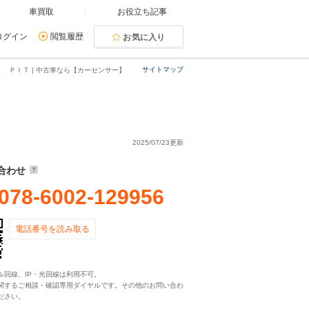
車買取
お役立ち記事
ログイン
閲覧履歴
お気に入り
サイトマップ
 ＰＩＴ | 中古車なら【カーセンサー】
2025/07/23更新
合わせ
078-6002-129956
電話番号を読み取る
ル回線、IP・光回線は利用不可。
関するご相談・確認専用ダイヤルです。その他のお問い合わ
ださい。