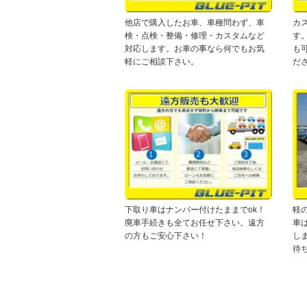
他店で購入したお車、車種問わず、車
カ
検・点検・整備・修理・カスタムなど
す
対応します。お車の事なら何でもお気
も
軽にご相談下さい。
だ
下取り車はナンバー付けたままでok！
軽
廃車手続きも全てお任せ下さい。遠方
車
の方もご安心下さい！
し
待