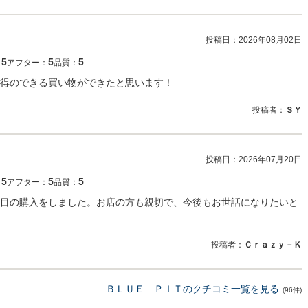
投稿日：
2026年08月02日
5
5
5
：
アフター：
品質：
得のできる買い物ができたと思います！
投稿者：
ＳＹ
投稿日：
2026年07月20日
5
5
5
：
アフター：
品質：
目の購入をしました。お店の方も親切で、今後もお世話になりたいと
投稿者：
Ｃｒａｚｙ－Ｋ
ＢＬＵＥ ＰＩＴのクチコミ一覧を見る
(96件)