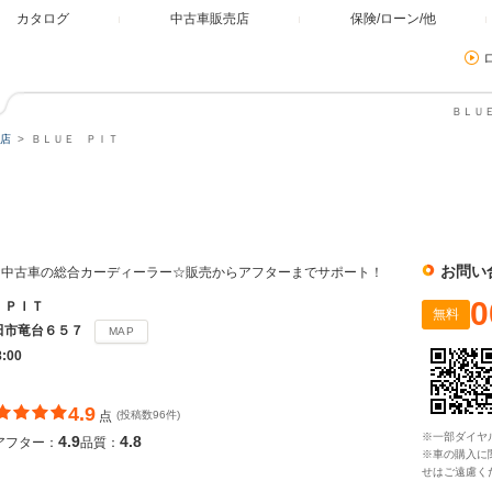
カタログ
中古車販売店
保険/ローン/他
ＢＬＵＥ
店
ＢＬＵＥ ＰＩＴ
お問い
☆中古車の総合カーディーラー☆販売からアフターまでサポート！
0
 ＰＩＴ
無料
田市竜台６５７
MAP
8:00
4.9
点
(投稿数96件)
※一部ダイヤ
4.9
4.8
アフター：
品質：
※車の購入に
せはご遠慮く