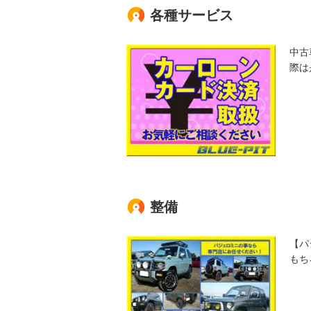
各種サービス
中古
際は
整備
【パ
もち