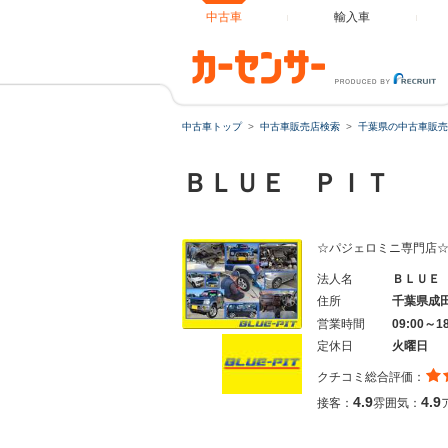
中古車
輸入車
中古車トップ
中古車販売店検索
千葉県の中古車販売
ＢＬＵＥ ＰＩＴ
☆パジェロミニ専門店
法人名
ＢＬＵＥ
住所
千葉県成
営業時間
09:00～1
定休日
火曜日
クチコミ総合評価：
4.9
4.9
接客：
雰囲気：