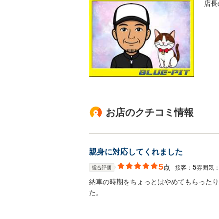
店長
お店のクチコミ情報
親身に対応してくれました
5
点
5
接客：
雰囲気
総合評価
納車の時期をちょっとはやめてもらったり
た。