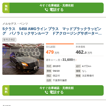
今すぐ在庫確認・見積依頼
無
電話する
料
メルセデス・ベンツ
Sクラス S450 AMGライン プラス マッドブラックラッピン
グ パノラミックサンルーフ ドアクロージングサポーター
黒革シート 純正20AW シートヒーター/クーラー 純正ナ
販売店保証
ビ ブルメスター ETC2.0
支払総額
本体価格
479
462.
0
万円
万円
31,600
通常ローン
月々
円
年式
2019
年
走行
4.7
万km
車検
'26/10
修復
なし
保証
保証付
整備
法定整備付
住所
千葉県印旛郡
今すぐ在庫確認・見積依頼
無
電話する
料