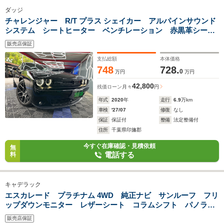
ダッジ
チャレンジャー R/T プラス シェイカー アルパインサウンド
システム シートヒーター ベンチレーション 赤黒革シー
ト 20インチアルミホイール 加速走行騒音試験結果成績表
販売店保証
Bカメラ アダプティブクルーズコントロール
支払総額
本体価格
748
728.
0
万円
万円
42,800
残価ローン
月々
円
年式
2020
年
走行
6.9
万km
車検
'27/07
修復
なし
保証
保証付
整備
法定整備付
住所
千葉県印旛郡
今すぐ在庫確認・見積依頼
無
電話する
料
キャデラック
エスカレード プラチナム 4WD 純正ナビ サンルーフ フリ
ップダウンモニター レザーシート コラムシフト パノラミ
ックビューモニター 純正22インチAW シートバックデュア
販売店保証
ルモニター シートヒーター ベンチレーション 4WD