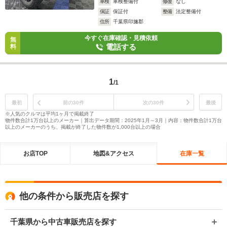
車検
車検整備付
修復
なし
保証
保証付
整備
法定整備付
住所
千葉県印旛郡
今すぐ在庫確認・見積依頼
無
電話する
料
1
/1
最初
前の30件
次の30件
最後
※人気のクルマは平均1ヶ月で掲載終了
物件数合計1万台以上のメーカー｜算出データ期間：2025年1月～3月｜内容：物件数合計1万台
以上のメーカーのうち、掲載が終了した物件数が1,000台以上の場合
お店TOP
地図&アクセス
在庫一覧
他の条件から販売店を探す
千葉県から中古車販売店を探す