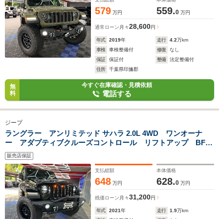
579
559.
0
万円
万円
28,600
通常ローン
月々
円
年式
2019
年
走行
4.2
万km
車検
車検整備付
修復
なし
保証
保証付
整備
法定整備付
住所
千葉県印旛郡
今すぐ在庫確認・見積依頼
無
電話する
料
ジープ
ラングラー アンリミテッド サハラ 2.0L 4WD ワンオーナ
ー アダプティブクルーズコントロール リフトアップ BFグ
ッドリッチATタイヤ KMC17インチアルミホイール ハイニ
販売店保証
ンガー製ステップ 社外サイドステップ インチアップ キャ
リア
支払総額
本体価格
648
628.
0
万円
万円
31,200
残価ローン
月々
円
年式
2021
年
走行
1.9
万km