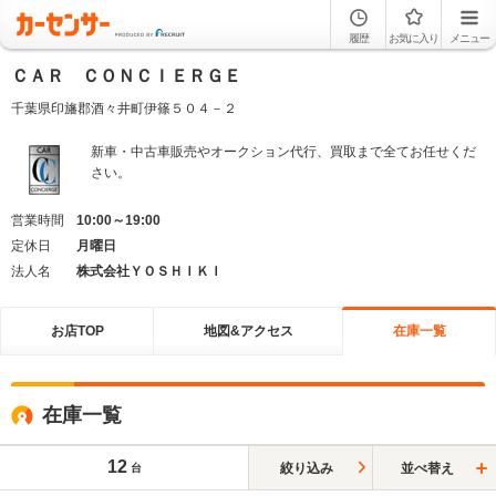
履歴
お気に入り
メニュー
ＣＡＲ ＣＯＮＣＩＥＲＧＥ
千葉県印旛郡酒々井町伊篠５０４－２
新車・中古車販売やオークション代行、買取まで全てお任せくだ
さい。
営業時間
10:00～19:00
定休日
月曜日
法人名
株式会社ＹＯＳＨＩＫＩ
お店TOP
地図&アクセス
在庫一覧
在庫一覧
12
絞り込み
並べ替え
台