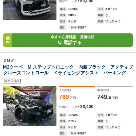
94,000
通常ローン
月々
円
年式
2023
年
走行
3.9
万km
車検
'28/02
修復
なし
保証
保証付
整備
法定整備付
住所
千葉県印旛郡
今すぐ在庫確認・見積依頼
無
電話する
料
ＢＭＷ
M2クーペ M ステップトロニック 内装ブラック アクティブ
クルーズコントロール ドライビングアシスト パーキングア
シスト 純正ドライブレコーダー アダプティブLEDヘッドラ
販売店保証
イト
支払総額
本体価格
769
749.
0
万円
万円
38,400
残価ローン
月々
円
年式
2024
年
走行
1.8
万km
車検
'27/07
修復
なし
保証
保証付
整備
法定整備付
住所
千葉県印旛郡