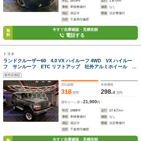
年式
2019
年
走行
1.8
万km
車検
車検整備付
修復
なし
保証
保証付
整備
法定整備付
住所
千葉県印旛郡
今すぐ在庫確認・見積依頼
無
電話する
料
トヨタ
ランドクルーザー60 4.0 VX ハイルーフ 4WD VX ハイルー
フ サンルーフ ETC リフトアップ 社外アルミホイール シ
ートヒーター HIDヘッドライト シートカバー ウッドステ
販売店保証
アリング 4WD
支払総額
本体価格
318
298.
0
万円
万円
21,900
通常ローン
月々
円
年式
1989
年
走行
17.6
万km
車検
車検整備付
修復
なし
保証
保証付
整備
法定整備付
住所
千葉県印旛郡
今すぐ在庫確認・見積依頼
無