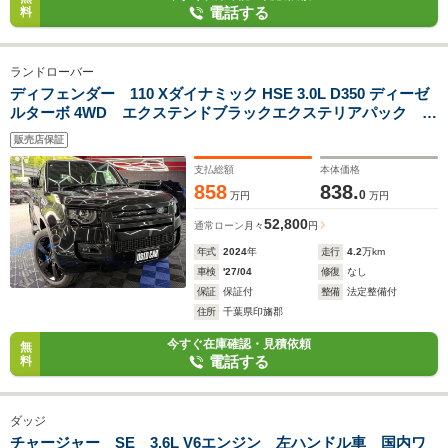
電話する
料
ランドローバー
ディフェンダー 110 Xダイナミック HSE 3.0L D350 ディーゼ
ルターボ 4WD エクステンドブラックエクステリアパック キ
ャリパー塗装 22インチスタイル ワンオーナー ドラレコ前
販売店保証
後 サンルーフ 固定式サイドステップ マッドガード
MERIDIANサウンド ベンチレーション
支払総額
本体価格
858
838.
0
万円
万円
52,800
通常ローン
月々
円
年式
2024
年
走行
4.2
万km
車検
'27/04
修復
なし
保証
保証付
整備
法定整備付
住所
千葉県印旛郡
今すぐ在庫確認・見積依頼
無
電話する
料
ダッジ
チャージャー SE 3.6L V6エンジン 左ハンドル車 国内ワ