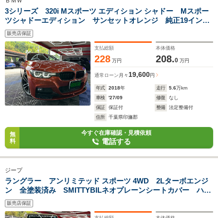
ＢＭＷ
3シリーズ 320i Mスポーツ エディション シャドー Mスポー
ツシャドーエディション サンセットオレンジ 純正19インチ
アルミホイール カーボントランクスポイラー アダプティブ
販売店保証
クルーズコントロール ブラックレザーシート パドルシフ
ト LEDヘッドライト
支払総額
本体価格
228
208.
0
万円
万円
19,600
通常ローン
月々
円
年式
2018
年
走行
5.6
万km
車検
'27/09
修復
なし
保証
保証付
整備
法定整備付
住所
千葉県印旛郡
今すぐ在庫確認・見積依頼
無
電話する
料
ジープ
ラングラー アンリミテッド スポーツ 4WD 2Lターボエンジ
ン 全塗装済み SMITTYBILネオプレーンシートカバー ハイ
フェンダー エアロボンネット 24グリル PARAMOUNTウ
販売店保証
インチバンパー ROUGHCOUNTRY ブラックステンレスマフ
ラー 2.5インチアップ
支払総額
本体価格