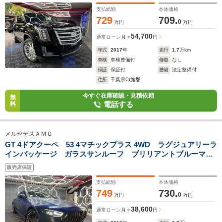
支払総額
本体価格
729
709.
0
万円
万円
54,700
通常ローン
月々
円
年式
2017
年
走行
1.7
万km
車検
車検整備付
修復
なし
保証
保証付
整備
法定整備付
住所
千葉県印旛郡
今すぐ在庫確認・見積依頼
無
電話する
料
メルセデスＡＭＧ
GT 4ドアクーペ 53 4マチックプラス 4WD ラグジュアリーラ
インパッケージ ガラスサンルーフ ブリリアントブルーマグ
ノ 純正ナビ 360度カメラ 黒革シート アダプティブクル
販売店保証
ーズコントロール ブラインドスポットモニター レーンキー
プ ETC2.0
支払総額
本体価格
749
730.
0
万円
万円
38,600
通常ローン
月々
円