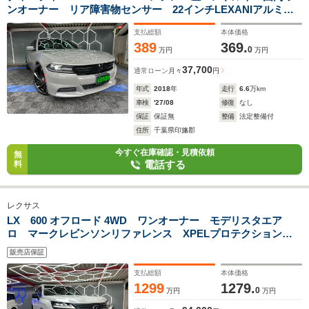
ンオーナー リア障害物センサー 22インチLEXANIアルミホ
イール オンダッシュナビ フロントドライブレコーダー ク
支払総額
本体価格
ルーズコントロール 車高調 オートライト
389
369.
0
万円
万円
37,700
通常ローン
月々
円
年式
2018
年
走行
6.6
万km
車検
'27/08
修復
なし
保証
保証無
整備
法定整備付
住所
千葉県印旛郡
今すぐ在庫確認・見積依頼
無
電話する
料
レクサス
LX 600 オフロード 4WD ワンオーナー モデリスタエア
ロ マークレビンソンリファレンス XPELプロテクションフ
ィルム 本革ブラウンシート サンルーフ TZドライブレコー
販売店保証
ダー 点検記録簿 ベンチレーション デジタルインナーミラ
ー
支払総額
本体価格
1299
1279.
0
万円
万円