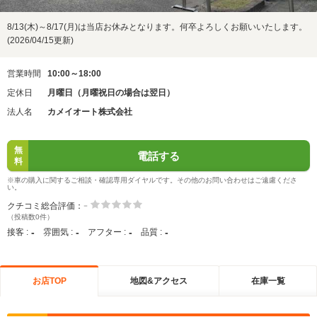
8/13(木)～8/17(月)は当店お休みとなります。何卒よろしくお願いいたします。
(2026/04/15更新)
営業時間
10:00～18:00
定休日
月曜日（月曜祝日の場合は翌日）
法人名
カメイオート株式会社
無
電話する
料
※車の購入に関するご相談・確認専用ダイヤルです。その他のお問い合わせはご遠慮くださ
い。
-
クチコミ総合評価：
（投稿数0件）
-
-
-
-
接客 :
雰囲気 :
アフター :
品質 :
お店TOP
地図&アクセス
在庫一覧