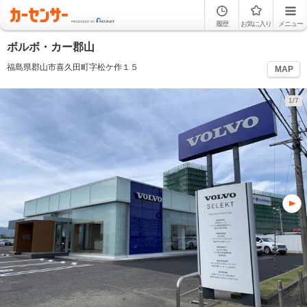
履歴
お気に入り
メニュー
ボルボ・カー郡山
福島県郡山市喜久田町字松ケ作１５
MAP
1/7