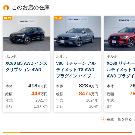
このお店の在庫
NEW
NEW
ボルボ
ボルボ
ボルボ
XC60 B5 AWD インス
V90 リチャージ アル
XC60 リチャ
クリプション 4WD
ティメット T8 AWD
ルティメット T
プラグイン ハイブリ
AWD プラグイ
ッド 4WD
ブリッド 4WD
418
828
7
本体
.0
万円
本体
.0
万円
本体
448
847
7
総額
万円
総額
.6
万円
総額
年式
2021
年
年式
2024
年
年式
走行
1.3
万km
走行
20
km
走行
在庫一覧を見る