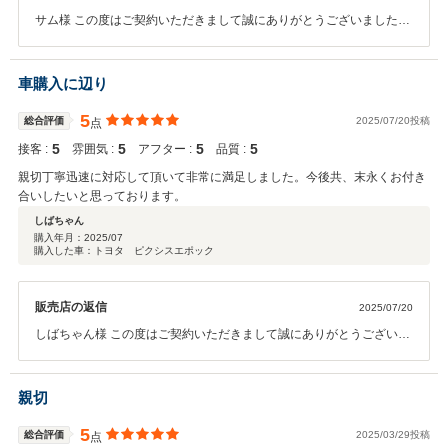
サム様 この度はご契約いただきまして誠にありがとうございました。
今回はこのような高い評価をいただきまして、社員一同心から感謝し
ております。 何かお困りの際はぜひお気軽にお立ち寄りください。 今
後とも、どうぞ宜しくお願い致します。
車購入に辺り
5
総合評価
2025/07/20投稿
点
5
5
5
5
接客 :
雰囲気 :
アフター :
品質 :
親切丁寧迅速に対応して頂いて非常に満足しました。今後共、末永くお付き
合いしたいと思っております。
しばちゃん
購入年月：
2025/07
購入した車：トヨタ ピクシスエポック
販売店の返信
2025/07/20
しばちゃん様 この度はご契約いただきまして誠にありがとうございま
した。 今回はこのような高い評価をいただきまして、社員一同心から
感謝しております。 何かお困りの際はぜひお気軽にお立ち寄りくださ
い。 今後とも、どうぞ宜しくお願い致します。
親切
5
総合評価
2025/03/29投稿
点