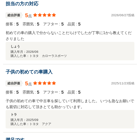
担当の方の対応
5
総合評価
2026/06/27投稿
点
5
5
5
5
接客 :
雰囲気 :
アフター :
品質 :
初めての車の購入で分からないことだらけでしたが丁寧に1から教えてくだ
さりました
しょう
購入年月：
2026/06
購入した車：トヨタ カローラスポーツ
子供の初めての車購入
5
総合評価
2025/11/23投稿
点
5
5
5
5
接客 :
雰囲気 :
アフター :
品質 :
子供の初めての車で中古車を探していて利用しました。 いつも急なお願いで
も親切に対応して頂きとても助かっています。
トラ
購入年月：
2025/09
購入した車：トヨタ アクア
満足です