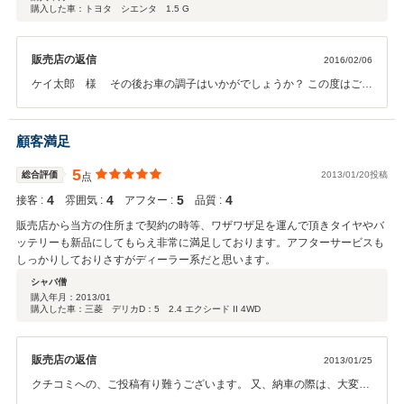
購入した車：トヨタ シエンタ 1.5 G
イヤの残り溝はまだ大丈夫な状態でしたが新品へ交換して頂けました。この
ような対応や営業の方の接客も含め大変満足して購入を決める事が出来まし
た。色々 無理も聞いてもらいありがとうございました。
販売店の返信
2016/02/06
ケイ太郎 様 その後お車の調子はいかがでしょうか？ この度はご契
約頂きまして、誠にありがとうございます。また、このような高い評
価のクチコミを頂き、大変うれしく思います。 お客様に喜んで頂ける
ことが、何よりも私共の励みになります。 またぜひお気軽にお立ち寄
顧客満足
りください。 今後ともどうぞ宜しくお願い致します。
5
総合評価
2013/01/20投稿
点
4
4
5
4
接客 :
雰囲気 :
アフター :
品質 :
販売店から当方の住所まで契約の時等、ワザワザ足を運んで頂きタイヤやバ
ッテリーも新品にしてもらえ非常に満足しております。アフターサービスも
しっかりしておりさすがディーラー系だと思います。
シャバ僧
購入年月：
2013/01
購入した車：三菱 デリカD：5 2.4 エクシード II 4WD
販売店の返信
2013/01/25
クチコミへの、ご投稿有り難うございます。 又、納車の際は、大変お
待たせいたしまして、申し訳ありませんでした。 御納車させていただ