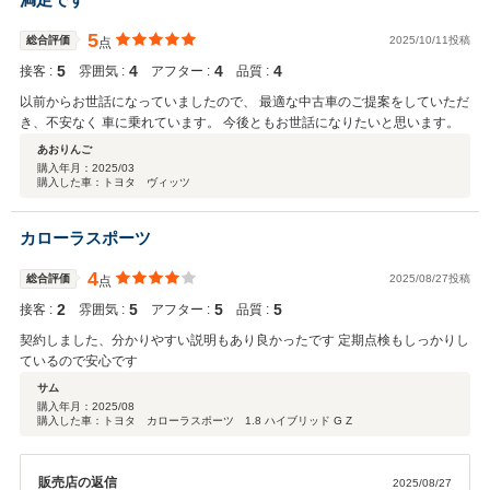
5
総合評価
2025/10/11投稿
点
5
4
4
4
接客 :
雰囲気 :
アフター :
品質 :
以前からお世話になっていましたので、 最適な中古車のご提案をしていただ
き、不安なく 車に乗れています。 今後ともお世話になりたいと思います。
あおりんご
購入年月：
2025/03
購入した車：トヨタ ヴィッツ
カローラスポーツ
4
総合評価
2025/08/27投稿
点
2
5
5
5
接客 :
雰囲気 :
アフター :
品質 :
契約しました、分かりやすい説明もあり良かったです 定期点検もしっかりし
ているので安心です
サム
購入年月：
2025/08
購入した車：トヨタ カローラスポーツ 1.8 ハイブリッド G Z
販売店の返信
2025/08/27