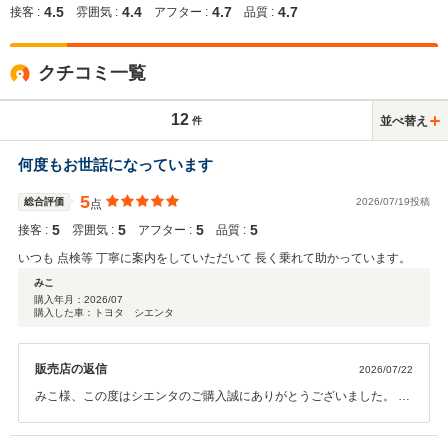
4.5
4.4
4.7
4.7
接客 :
雰囲気 :
アフター :
品質 :
クチコミ一覧
12
並べ替え
件
何度もお世話になっています
5
総合評価
2026/07/19投稿
点
5
5
5
5
接客 :
雰囲気 :
アフター :
品質 :
いつも 点検等 丁寧に案内をしていただいて 長く乗れて助かっています。
みこ
購入年月：
2026/07
購入した車：トヨタ シエンタ
販売店の返信
2026/07/22
みこ様、この度はシエンタのご購入誠にありがとうございました。 今
後も快適なカーライフが送れるようにスタッフ一同サポートしてまい
ります。 今後ともよろしくお願い申し上げます。