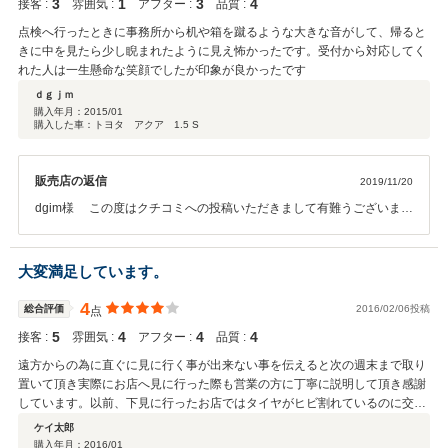
3
1
3
4
接客 :
雰囲気 :
アフター :
品質 :
点検へ行ったときに事務所から机や箱を蹴るような大きな音がして、帰ると
きに中を見たら少し睨まれたように見え怖かったです。受付から対応してく
れた人は一生懸命な笑顔でしたが印象が良かったです
ｄｇｊｍ
購入年月：
2015/01
購入した車：トヨタ アクア 1.5 S
販売店の返信
2019/11/20
dgim様 この度はクチコミへの投稿いただきまして有難うございま
す。 お客様に不快な思いをさせてしまい大変申し訳ございませんでし
た。頂いたご指摘をもとに、快適に過ごして頂ける 店舗作りに努めて
まいります。 点検・車検等の機会がございましたら、ぜひまた弊社へ
大変満足しています。
お越しくださいませ。今後とも宜しくお願い致します。
4
総合評価
2016/02/06投稿
点
5
4
4
4
接客 :
雰囲気 :
アフター :
品質 :
遠方からの為に直ぐに見に行く事が出来ない事を伝えると次の週末まで取り
置いて頂き実際にお店へ見に行った際も営業の方に丁寧に説明して頂き感謝
しています。以前、下見に行ったお店ではタイヤがヒビ割れているのに交換
しなくて大丈夫ですと説明され(個人的な意見ですが知識の無い方へ非常に危
ケイ太郎
険な説明だと思います)お店の対応を疑いましたが、今回は次回の車検でもタ
購入年月：
2016/01