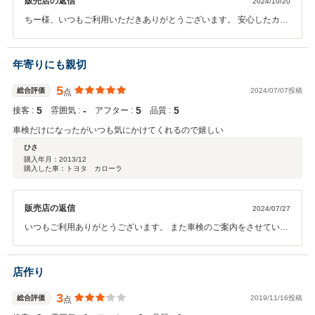
販売店の返信
2024/10/20
ちー様、いつもご利用いただきありがとうございます。 安心したカー
ライフをお過ごしいただけますよう、引き続きしっかりとサポートさ
せて頂ければと思います。 今後ともよろしくお願いいたします。
年寄りにも親切
5
総合評価
2024/07/07投稿
点
5
‐
5
5
接客 :
雰囲気 :
アフター :
品質 :
車検だけになったがいつも気にかけてくれるので嬉しい
ひさ
購入年月：
2013/12
購入した車：トヨタ カローラ
販売店の返信
2024/07/27
いつもご利用ありがとうございます。 また車検のご案内をさせていた
だきます。 また、気になる事がございましたら、ご連絡ください。
店作り
3
総合評価
2019/11/16投稿
点