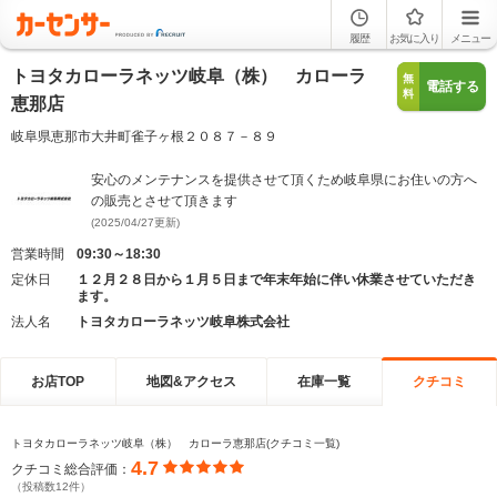
履歴
お気に入り
メニュー
トヨタカローラネッツ岐阜（株） カローラ
無
電話する
料
恵那店
岐阜県恵那市大井町雀子ヶ根２０８７－８９
安心のメンテナンスを提供させて頂くため岐阜県にお住いの方へ
の販売とさせて頂きます
(2025/04/27更新)
営業時間
09:30～18:30
定休日
１２月２８日から１月５日まで年末年始に伴い休業させていただき
ます。
法人名
トヨタカローラネッツ岐阜株式会社
お店TOP
地図&アクセス
在庫一覧
クチコミ
トヨタカローラネッツ岐阜（株） カローラ恵那店(クチコミ一覧)
4.7
クチコミ総合評価：
（投稿数12件）