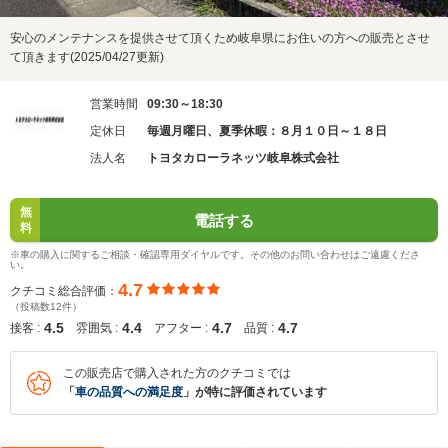
安心のメンテナンスを提供させて頂くため岐阜県にお住いの方への販売とさせ
て頂きます(2025/04/27更新)
営業時間
09:30～18:30
定休日
毎週月曜日、夏季休暇：８月１０日～１８日
法人名
トヨタカローラネッツ岐阜株式会社
無
電話する
料
※車の購入に関するご相談・確認専用ダイヤルです。その他のお問い合わせはご遠慮くださ
い。
4.7
クチコミ総合評価：
（投稿数12件）
4.5
4.4
4.7
4.7
接客 :
雰囲気 :
アフター :
品質 :
この販売店で購入された方のクチコミでは
「
車の品質への満足度
」が特に評価されています