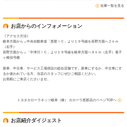
在庫一覧を見る
お店からのインフォメーション
《アクセス方法》
岐阜方面から→中央自動車道「恵那ＩＣ」より１９号線を長野方面へ２ｋｍ
（右手）
長野方面から→「中津川ＩＣ」より１９号線を岐阜方面へ９ｋｍ（左手）雀子
ヶ根信号横
新車、中古車、サービス工場併設の総合店舗です。新車にするか、中古車にす
るか迷われている方、当店のスタッフにぜひご相談ください。
お気軽にご来店くださいませ。
トヨタカローラネッツ岐阜（株） カローラ恵那店のページTOPへ
お店紹介ダイジェスト