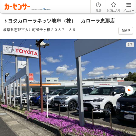
履歴
お気に入り
メニュー
トヨタカローラネッツ岐阜（株） カローラ恵那店
岐阜県恵那市大井町雀子ヶ根２０８７－８９
MAP
1/7