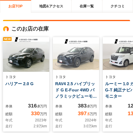
お店TOP
地図&アクセス
在庫一覧
クチコミ
このお店の在庫
NEW
トヨタ
トヨタ
トヨタ
ハリアー 2.0 G
RAV4 2.5 ハイブリッ
ルーミー 1.0
ド G E-Four 4WD パ
G-T 純正ナビ
ノラミックビューモニ
モニター
ター
316
383
1
本体
.0
万円
本体
.0
万円
本体
330
397
1
総額
万円
総額
.5
万円
総額
年式
2023
年
年式
2024
年
年式
走行
2.9
万km
走行
3.0
万km
走行