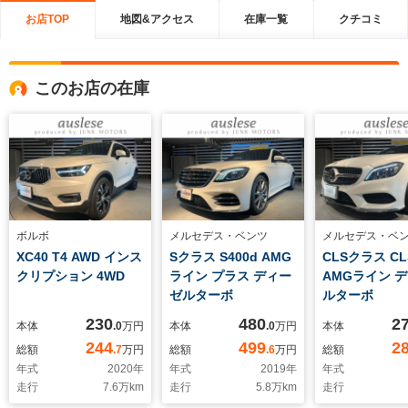
お店TOP
地図&アクセス
在庫一覧
クチコミ
このお店の在庫
ボルボ
メルセデス・ベンツ
メルセデス・ベ
XC40 T4 AWD インス
Sクラス S400d AMG
CLSクラス CLS
クリプション 4WD
ライン プラス ディー
AMGライン 
ゼルターボ
ルターボ
230
480
2
本体
.0
万円
本体
.0
万円
本体
244
499
2
総額
.7
万円
総額
.6
万円
総額
年式
2020
年
年式
2019
年
年式
走行
7.6
万km
走行
5.8
万km
走行