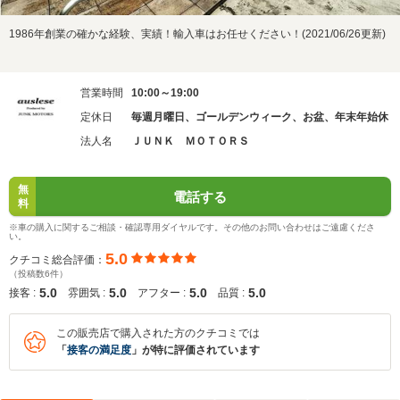
1986年創業の確かな経験、実績！輸入車はお任せください！(2021/06/26更新)
営業時間
10:00～19:00
定休日
毎週月曜日、ゴールデンウィーク、お盆、年末年始休
法人名
ＪＵＮＫ ＭＯＴＯＲＳ
無
電話する
料
※車の購入に関するご相談・確認専用ダイヤルです。その他のお問い合わせはご遠慮くださ
い。
5.0
クチコミ総合評価：
（投稿数6件）
5.0
5.0
5.0
5.0
接客 :
雰囲気 :
アフター :
品質 :
この販売店で購入された方のクチコミでは
「
接客の満足度
」が特に評価されています