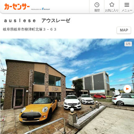
履歴
お気に入り
メニュー
ａｕｓｌｅｓｅ アウスレーゼ
岐阜県岐阜市柳津町北塚３－６３
MAP
1/5