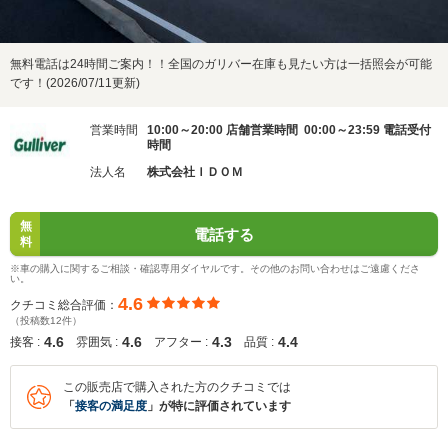
無料電話は24時間ご案内！！全国のガリバー在庫も見たい方は一括照会が可能
です！(2026/07/11更新)
営業時間
10:00～20:00 店舗営業時間 00:00～23:59 電話受付
時間
法人名
株式会社ＩＤＯＭ
無
電話する
料
※車の購入に関するご相談・確認専用ダイヤルです。その他のお問い合わせはご遠慮くださ
い。
4.6
クチコミ総合評価：
（投稿数12件）
4.6
4.6
4.3
4.4
接客 :
雰囲気 :
アフター :
品質 :
この販売店で購入された方のクチコミでは
「
接客の満足度
」が特に評価されています