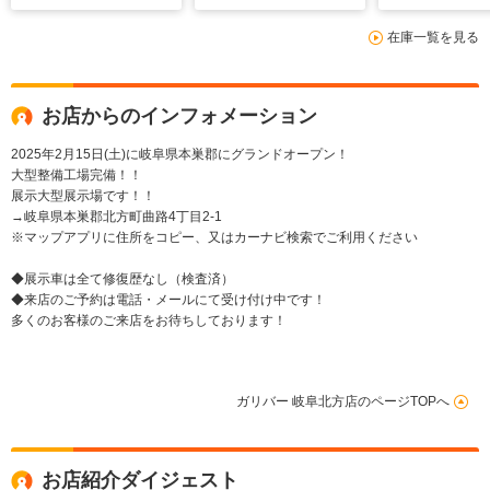
ートヒーター パワー
スポットモニター 前
ト ドライブ
在庫一覧を見る
シート ハーフレザー
方ドライブレコーダ
ー LEDヘッ
シート 18インチAW
ー 全方位モニター
お店からのインフォメーション
2025年2月15日(土)に岐阜県本巣郡にグランドオープン！
大型整備工場完備！！
展示大型展示場です！！
→岐阜県本巣郡北方町曲路4丁目2-1
※マップアプリに住所をコピー、又はカーナビ検索でご利用ください
◆展示車は全て修復歴なし（検査済）
◆来店のご予約は電話・メールにて受け付け中です！
多くのお客様のご来店をお待ちしております！
ガリバー 岐阜北方店のページTOPへ
お店紹介ダイジェスト