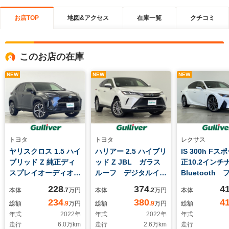
お店TOP
地図&アクセス
在庫一覧
クチコミ
このお店の在庫
NEW
NEW
NEW
トヨタ
トヨタ
レクサス
ヤリスクロス 1.5 ハイ
ハリアー 2.5 ハイブリ
IS 300h Fス
ブリッド Z 純正ディ
ッド Z JBL ガラス
正10.2イン
スプレイオーディオ
ルーフ デジタルイン
Bluetooth
(AM FM
ナーミラー 純正ディ
TV 赤シート
228
374
4
本体
.7
万円
本体
.2
万円
本体
Miracast
スプレイオーディオ
トヒーター 
234
380
4
総額
.9
万円
総額
.9
万円
総額
Bluetooth) 全方位
Bluetooth フルセグ
ート 本革巻
年式
2022
年
年式
2022
年
年式
カメラ レーダークル
TV ビルトイン
リング ステ
走行
6.0
万km
走行
2.6
万km
走行
ーズコントロール シ
ETC2.0 ブラインド
ヒーター パ