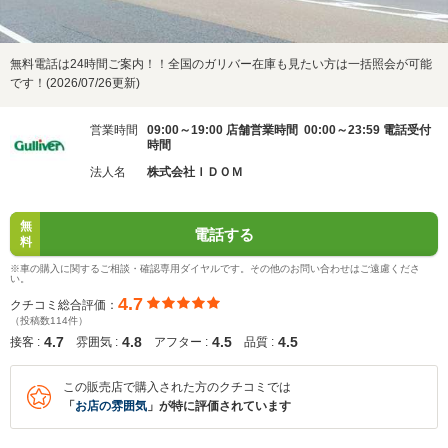
無料電話は24時間ご案内！！全国のガリバー在庫も見たい方は一括照会が可能
です！(2026/07/26更新)
営業時間
09:00～19:00 店舗営業時間 00:00～23:59 電話受付
時間
法人名
株式会社ＩＤＯＭ
無
電話する
料
※車の購入に関するご相談・確認専用ダイヤルです。その他のお問い合わせはご遠慮くださ
い。
4.7
クチコミ総合評価：
（投稿数114件）
4.7
4.8
4.5
4.5
接客 :
雰囲気 :
アフター :
品質 :
この販売店で購入された方のクチコミでは
「
お店の雰囲気
」が特に評価されています