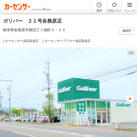
履歴
お気に入り
メニュー
ガリバー ２１号各務原店
岐阜県各務原市鵜沼三ツ池町３－５３
MAP
カーセンサー認定取扱店
カーセンサーアフター保証取扱店
1/8