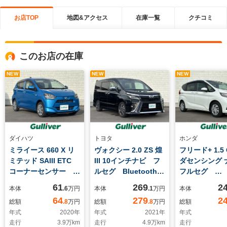
お店TOP
地図&アクセス
在庫一覧
クチコミ
このお店の在庫
NEW
NEW
NEW
ダイハツ
トヨタ
ホンダ
ミライース 660 X リ
ヴォクシー 2.0 ZS 煌
フリード+ 1.5
ミテッド SAIII ETC
III 10インチナビ フ
ダセンシング
コーナーセンサー ク
ルセグ Bluetooth
フルセグ
リアランスソナー 衝
HDMI バックカメ
Bluetooth
61
269
2
本体
.6
万円
本体
.1
万円
本体
突被害軽減システム
ラ フリップダウンモ
メラ USB 
64
279
2
総額
.8
万円
総額
.8
万円
総額
衝突回避支援ブレーキ
ニター 両側パワース
ワースライド
年式
2020
年
年式
2021
年
年式
機能 車線逸脱警報機
ライドドア クルーズ
ートヒータ 
走行
3.9
万km
走行
4.9
万km
走行
能 アイドリングスト
コントロール ドライ
クルーズコン