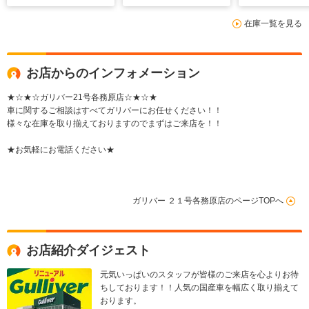
ップ フロアマット
ブレコーダー ビルト
ル ビルトイ
在庫一覧を見る
LEDヘッドライト オ
インETC フロアマッ
前後ドライブ
ートマチックハイビー
ト スマートキー
ー LEDヘッ
ム
ト スマート
お店からのインフォメーション
★☆★☆ガリバー21号各務原店☆★☆★
車に関するご相談はすべてガリバーにお任せください！！
様々な在庫を取り揃えておりますのでまずはご来店を！！
★お気軽にお電話ください★
ガリバー ２１号各務原店のページTOPへ
お店紹介ダイジェスト
元気いっぱいのスタッフが皆様のご来店を心よりお待
ちしております！！人気の国産車を幅広く取り揃えて
おります。