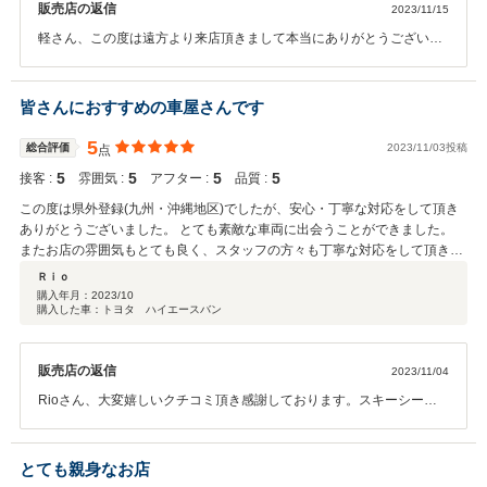
販売店の返信
2023/11/15
軽さん、この度は遠方より来店頂きまして本当にありがとうございま
した。またクチコミ投稿ありがとうございます。必要な書類も早々に
送って頂けたのでとてもスムーズに登録が出来ました。また機会があ
りましたら遊びに来てくださいね。ご縁に感謝です。
皆さんにおすすめの車屋さんです
5
総合評価
2023/11/03投稿
点
5
5
5
5
接客 :
雰囲気 :
アフター :
品質 :
この度は県外登録(九州・沖縄地区)でしたが、安心・丁寧な対応をして頂き
ありがとうございました。 とても素敵な車両に出会うことができました。
またお店の雰囲気もとても良く、スタッフの方々も丁寧な対応をして頂きま
した。 今後もお世話になりたい車屋さんですが、遠方の為とても残念です‥
Ｒｉｏ
また機会がありましたらよろしくお願い致します。
購入年月：
2023/10
購入した車：トヨタ ハイエースバン
販売店の返信
2023/11/04
Rioさん、大変嬉しいクチコミ頂き感謝しております。スキーシーズ
ンこちらにいらっしゃる際には是非お立ち寄りください。あいりがと
うございました。
とても親身なお店