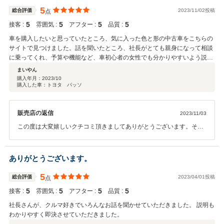
5
総合評価
2023/11/02投稿
点
5
5
5
5
接客 :
雰囲気 :
アフター :
品質 :
車を購入したいと思っていたところ、気に入った色と形の中古車をこちらの
サイトで見つけました。話を聞いたところ、社長がとても親身になって相談
に乗ってくれ、予算や機能など、車初心者の女性でも分かりやすいよう説明
してくれました。 買った後の対応も良く、何か不具合があれば細かく点検し
まいやん
て下さり、大変助かっています。ありがとうございました！
購入年月：
2023/10
購入した車：トヨタ パッソ
販売店の返信
2023/11/03
この度は大変嬉しいクチコミ頂きましてありがとうございます。その
評価に恥じない仕事をこれからも目指して行きたいと思います。また
近くにお立ち寄りの際は遊びに来てくださいね。本当にありがとうご
ざいました。
ありがとうございます。
5
総合評価
2023/04/01投稿
点
5
5
5
5
接客 :
雰囲気 :
アフター :
品質 :
社長さんが、クルマ好きでいろんなお話を聞かせていただきました。 説明も
わかりやすく即決させていただきました。