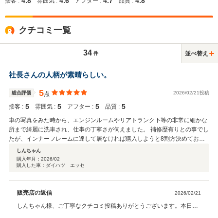
4.8
4.6
4.7
4.8
接客 :
雰囲気 :
アフター :
品質 :
クチコミ一覧
34
並べ替え
件
社長さんの人柄が素晴らしい。
5
総合評価
2026/02/21投稿
点
5
5
5
5
接客 :
雰囲気 :
アフター :
品質 :
車の写真をみた時から、エンジンルームやリアトランク下等の非常に細かな
所まで綺麗に洗車され、仕事の丁寧さが伺えました。 補修歴有りとの事でし
たが、インナーフレームに達して居なければ購入しようと8割方決めてお伺
いしました。 実際に整理された整備場を見て判断は間違っていなかったと確
しんちゃん
信。 社長さんに対応頂き、真っ先に補修箇所の説明を丁寧にして頂けまし
購入年月：
2026/02
購入した車：ダイハツ エッセ
た。 また何点かの整備の希望と相談させて頂きたい旨を連絡したところ、車
の現状から長く乗るためには最大限・お勧め・最小の提案を事前に準備頂け
て居て納得して整備含めお願いいたしました。 親切丁寧で屈託なくお話しい
販売店の返信
2026/02/21
ただけ非常に有り難かったです。 地元に愛されまた最近は遠方からも依頼が
あるとのこと。 三代続いているのは、この仕事への真摯さだと納得です。
しんちゃん様、ご丁寧なクチコミ投稿ありがとうございます。本日ご
納車までよろしくお願いします。
来店いただきご成約いただきました事、本当にありがとうございまし