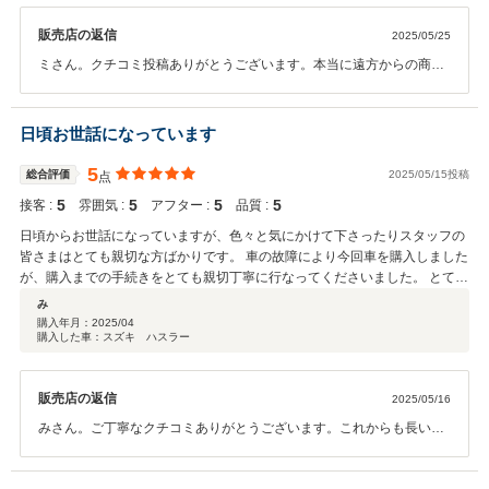
販売店の返信
2025/05/25
ミさん。クチコミ投稿ありがとうございます。本当に遠方からの商談
でしたね。長くお乗りいただけると幸いです。また何かありましたら
よろしくお願いいたします。
日頃お世話になっています
5
総合評価
2025/05/15投稿
点
5
5
5
5
接客 :
雰囲気 :
アフター :
品質 :
日頃からお世話になっていますが、色々と気にかけて下さったりスタッフの
皆さまはとても親切な方ばかりです。 車の故障により今回車を購入しました
が、購入までの手続きをとても親切丁寧に行なってくださいました。 とても
信頼できるお店だと思っています^^
み
購入年月：
2025/04
購入した車：スズキ ハスラー
販売店の返信
2025/05/16
みさん。ご丁寧なクチコミありがとうございます。これからも長いお
付き合いをいただければと思います。皆様に信頼される会社を目指し
て参ります。重ねてありがとうございました。