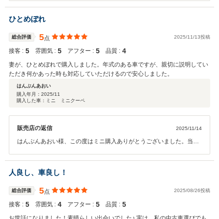
た。またありがたいクチコミ投稿はとても仕事の励みになります。当
たり前の事ですが、しっかりと整備して納車いたしますので少々お待
ひとめぼれ
ちください。本当に感謝です。
5
総合評価
2025/11/13投稿
点
5
5
5
4
接客 :
雰囲気 :
アフター :
品質 :
妻が、ひとめぼれで購入しました。年式のある車ですが、親切に説明してい
ただき何かあった時も対応していただけるので安心しました。
はんぶんあおい
購入年月：
2025/11
購入した車：ミニ ミニクーペ
販売店の返信
2025/11/14
はんぶんあおい様、この度はミニ購入ありがとうございました。当社
にてのご購入が二台目なのもご縁なのかもしれませんね。これからの
お付き合いよろしくお願いいたします。
人良し、車良し！
5
総合評価
2025/08/26投稿
点
5
4
5
5
接客 :
雰囲気 :
アフター :
品質 :
お世話になりました！素晴らしい出会いでした♪ 実は、私の中古車選びでも