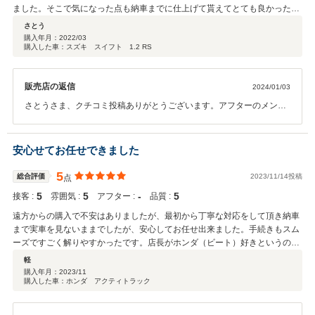
も気さくで話しやすい社長さんで、多少遠方ではありますが今後もお付き合
ました。そこで気になった点も納車までに仕上げて貰えてとても良かったで
いさせていただけたらと思っています。 これからのカーライフがすごく楽し
す。 アフターはまだお世話になってないので不明ですが、きっと安心でしょ
さとう
みです！この度はありがとうございました^ ^
う
購入年月：
2022/03
購入した車：スズキ スイフト 1.2 RS
販売店の返信
2024/01/03
さとうさま、クチコミ投稿ありがとうございます。アフターのメンテ
ナンスも是非当社でお願いできたらと思います。ありがとうございま
した。
安心せてお任せできました
5
総合評価
2023/11/14投稿
点
5
5
‐
5
接客 :
雰囲気 :
アフター :
品質 :
遠方からの購入で不安はありましたが、最初から丁寧な対応をして頂き納車
まで実車を見ないままでしたが、安心してお任せ出来ました。手続きもスム
ーズですごく解りやすかったです。店長がホンダ（ビート）好きというのも
あり信頼してお任せしました。ありがとうございました！
軽
購入年月：
2023/11
購入した車：ホンダ アクティトラック