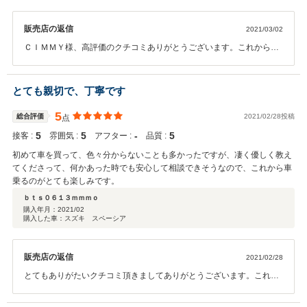
販売店の返信
2021/03/02
ＣＩＭＭＹ様、高評価のクチコミありがとうございます。これからも
クチコミの評価に負けないような仕事をして行きたいと思います。
とても親切で、丁寧です
5
総合評価
2021/02/28投稿
点
5
5
‐
5
接客 :
雰囲気 :
アフター :
品質 :
初めて車を買って、色々分からないことも多かったですが、凄く優しく教え
てくださって、何かあった時でも安心して相談できそうなので、これから車
乗るのがとても楽しみです。
ｂｔｓ０６１３ｍｍｍｏ
購入年月：
2021/02
購入した車：スズキ スペーシア
販売店の返信
2021/02/28
とてもありがたいクチコミ頂きましてありがとうございます。これか
ら始まるカーライフのお手伝いが出来て幸いです。これからもよろし
くお願いいたします。ありがとうございました。