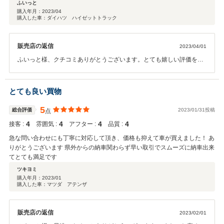
ふいっと
購入年月：
2023/04
購入した車：ダイハツ ハイゼットトラック
販売店の返信
2023/04/01
ふいっと様、クチコミありがとうございます。とても嬉しい評価をし
て頂いた事、本当にありがとうございます。次回点検のご案内もさせ
て頂きますのでよろしくお願いいたします。
とても良い買物
5
総合評価
2023/01/31投稿
点
4
4
4
4
接客 :
雰囲気 :
アフター :
品質 :
急な問い合わせにも丁寧に対応して頂き、価格も抑えて車が買えました！ あ
りがとうございます 県外からの納車関わらず早い取引でスムーズに納車出来
てとても満足です
ツキヨミ
購入年月：
2023/01
購入した車：マツダ アテンザ
販売店の返信
2023/02/01