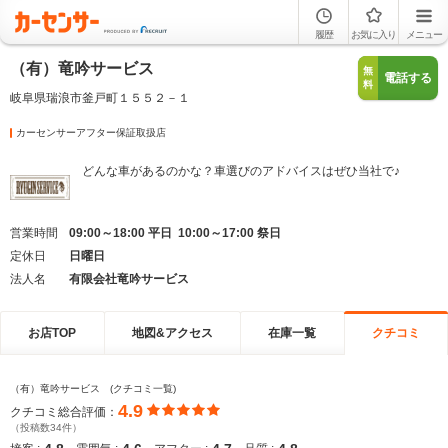
履歴
お気に入り
メニュー
（有）竜吟サービス
無
電話する
料
岐阜県瑞浪市釜戸町１５５２－１
カーセンサーアフター保証取扱店
どんな車があるのかな？車選びのアドバイスはぜひ当社で♪
営業時間
09:00～18:00 平日 10:00～17:00 祭日
定休日
日曜日
法人名
有限会社竜吟サービス
お店TOP
地図&アクセス
在庫一覧
クチコミ
（有）竜吟サービス (クチコミ一覧)
4.9
クチコミ総合評価：
（投稿数34件）