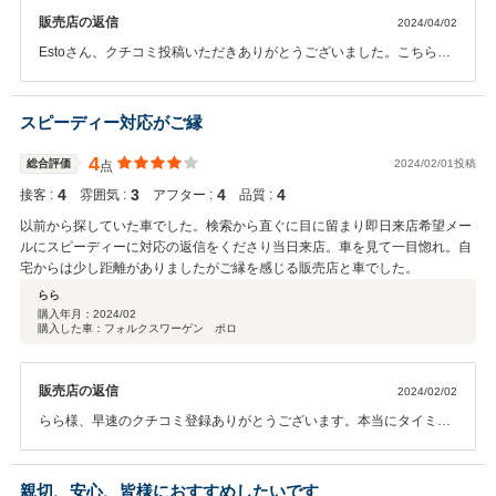
販売店の返信
2024/04/02
Estoさん、クチコミ投稿いただきありがとうございました。こちらこ
そビート購入をスタートに長いお付き合いができれば幸いです。これ
からもよろしくお願いします。
スピーディー対応がご縁
4
総合評価
2024/02/01投稿
点
4
3
4
4
接客 :
雰囲気 :
アフター :
品質 :
以前から探していた車でした。検索から直ぐに目に留まり即日来店希望メー
ルにスピーディーに対応の返信をくださり当日来店。車を見て一目惚れ。自
宅からは少し距離がありましたがご縁を感じる販売店と車でした。
らら
購入年月：
2024/02
購入した車：フォルクスワーゲン ポロ
販売店の返信
2024/02/02
らら様、早速のクチコミ登録ありがとうございます。本当にタイミン
グが良いと言うかご縁があったように感じます。このご縁から車検や
メンテナンスでも長くお付き合いできると良いですね。
親切、安心、皆様におすすめしたいです