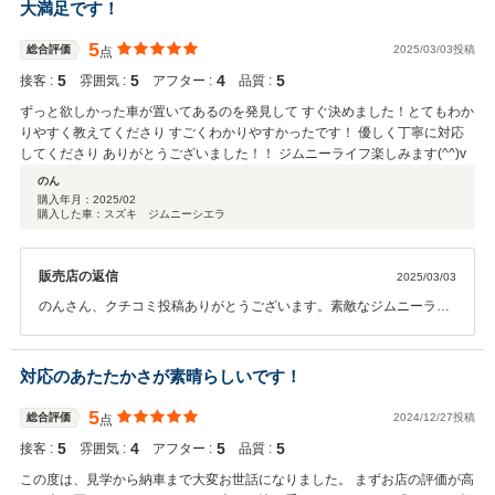
大満足です！
5
総合評価
2025/03/03投稿
点
5
5
4
5
接客 :
雰囲気 :
アフター :
品質 :
ずっと欲しかった車が置いてあるのを発見して すぐ決めました！とてもわか
りやすく教えてくださり すごくわかりやすかったです！ 優しく丁寧に対応
してくださり ありがとうございました！！ ジムニーライフ楽しみます(^^)v
のん
購入年月：
2025/02
購入した車：スズキ ジムニーシエラ
販売店の返信
2025/03/03
のんさん、クチコミ投稿ありがとうございます。素敵なジムニーライ
フの一助になれば幸いです。
対応のあたたかさが素晴らしいです！
5
総合評価
2024/12/27投稿
点
5
4
5
5
接客 :
雰囲気 :
アフター :
品質 :
この度は、見学から納車まで大変お世話になりました。 まずお店の評価が高