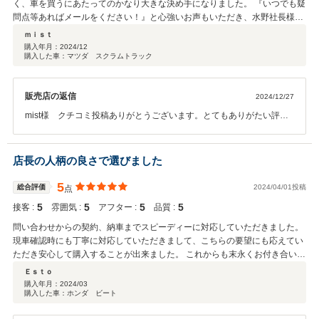
く、車を買うにあたってのかなり大きな決め手になりました。 『いつでも疑
問点等あればメールをください！』と心強いお声もいただき、水野社長様の
お人柄に納得の評価でした！ 車についても大変状態がよく、状態の良いもの
ｍｉｓｔ
しか仕入れていないというのも納得で、こちらの細かい要望にも真摯に答え
購入年月：
2024/12
購入した車：マツダ スクラムトラック
ていただきました。 今後とも何卒よろしくお願いいたします。
販売店の返信
2024/12/27
mist様 クチコミ投稿ありがとうございます。とてもありがたい評価
をしていただき本当に感謝です。このような評価をいただける事が仕
事をしていて充実感を味わえる時です。またこれからも頑張って仕事
に励みたいと思います。今後とも何卒よろしくお願いいたします。
店長の人柄の良さで選びました
5
総合評価
2024/04/01投稿
点
5
5
5
5
接客 :
雰囲気 :
アフター :
品質 :
問い合わせからの契約、納車までスピーディーに対応していただきました。
現車確認時にも丁寧に対応していただきまして、こちらの要望にも応えてい
ただき安心して購入することが出来ました。 これからも末永くお付き合いが
できればと思っています。
Ｅｓｔｏ
購入年月：
2024/03
購入した車：ホンダ ビート