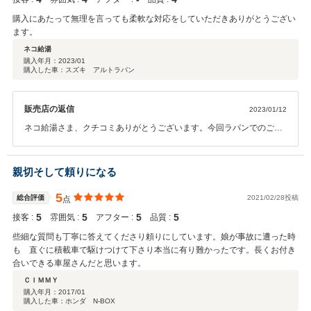
購入にあたって無理を言っても柔軟な対応をしていただきありがとうござい
ます。
ネコ給湯
購入年月：
2023/01
購入した車：スズキ アルトラパン
販売店の返信
2023/01/12
ネコ給湯さま、クチコミありがとうございます。今回ラパンでのご
縁、長くお付き合いできれば幸いです。
親切そして頼りになる
5
総合評価
2021/02/28投稿
点
5
5
5
5
接客 :
雰囲気 :
アフター :
品質 :
些細な質問も丁寧に答えてくださり頼りにしています。娘が事故に遭った時
も 直ぐに積載車で駆けつけて下さり本当に有り難かったです。長くお付き
合いできる車屋さんだと思います。
ＣＩＭＭＹ
購入年月：
2017/01
購入した車：ホンダ N-BOX