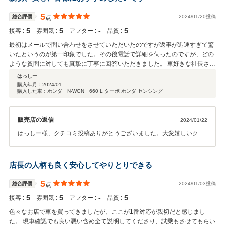
5
総合評価
2024/01/20投稿
点
5
5
‐
5
接客 :
雰囲気 :
アフター :
品質 :
最初はメールで問い合わせをさせていただいたのですが返事が迅速すぎて驚
いたというのが第一印象でした。その後電話で詳細を伺ったのですが、どの
ような質問に対しても真摯に丁寧に回答いただきました。 車好きな社長さん
自ら吟味し、良い物だけを仕入れていると言うだけあって状態が非常に良
はっしー
く、掲載されていた写真よりも実物は相当良かったです。一目惚れ即決でし
購入年月：
2024/01
購入した車：ホンダ N-WGN 660 L ターボ ホンダ センシング
た。 今回が初めての自動車購入で、これまで何度か大手中古車販売店やディ
ーラー（Hondaさんではない）の営業の方々と商談しましたが、車がほしい
だけであるということを伝えているにもかかわらず、不要なオプションや自
販売店の返信
2024/01/22
動車保険の強引な営業ばかりされ肝心な車の話はほとんどしていただけず、
車の所有自体を諦めようかと考えていました。 しかし、竜吟サービス様はそ
はっしー様、クチコミ投稿ありがとうございました。大変嬉しいクチ
ういったことは一切なく、車ってこんなに簡単に気持ちよく購入できるもの
コミで変な汗がでます。クチコミに負けないような仕事をこれからも
だったんだと良い意味ですごく裏切られました。 2代に渡り50年営業されて
頑張りたいと思います。このご縁から長いお付き合いのできる関係に
いると言うことで、遠くは群馬県から来られた方もいらっしゃるようです。
なれば幸いです。
店長の人柄も良く安心してやりとりできる
（実際私も3時間以上かけて訪問しました。） 50年続けることができている
ということは、それだけ多くの方々に必要とされ信頼される仕事をしていら
5
総合評価
2024/01/03投稿
点
っしゃるということだと思います。 私は口コミ評価は良い評価も悪い評価も
基本的にしないのですが、竜吟サービス様のように誠実に対応される販売店
5
5
‐
5
接客 :
雰囲気 :
アフター :
品質 :
様がもっと世に知られ、私のように車の購入に対してネガティヴな経験をさ
色々なお店で車を買ってきましたが、ここが1番対応が親切だと感じまし
れた方の一助になればと思い、今回口コミを投稿することにしました。 とて
た。 現車確認でも良い悪い含め全て説明してくださり、試乗もさせてもらい