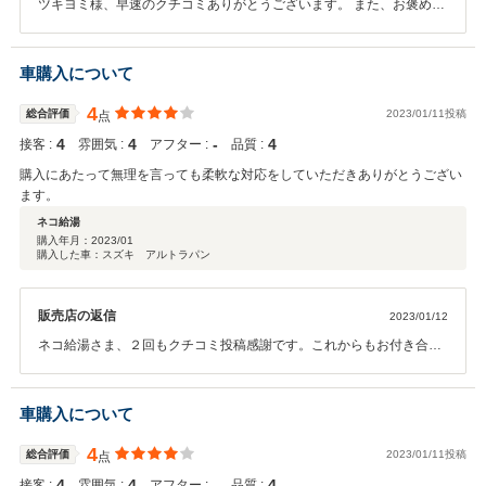
ツキヨミ様、早速のクチコミありがとうございます。 また、お褒めの
言葉を頂き大変感謝しております。 遠方なのでメンテナンスでのお付
き合いが出来ないのが残念です。 お近くにお立ち寄りの際は遊びに来
てください。 ありがとうございました。
車購入について
4
総合評価
2023/01/11投稿
点
4
4
‐
4
接客 :
雰囲気 :
アフター :
品質 :
購入にあたって無理を言っても柔軟な対応をしていただきありがとうござい
ます。
ネコ給湯
購入年月：
2023/01
購入した車：スズキ アルトラパン
販売店の返信
2023/01/12
ネコ給湯さま、２回もクチコミ投稿感謝です。これからもお付き合い
のほど、よろしくお願い致します。
車購入について
4
総合評価
2023/01/11投稿
点
4
4
‐
4
接客 :
雰囲気 :
アフター :
品質 :