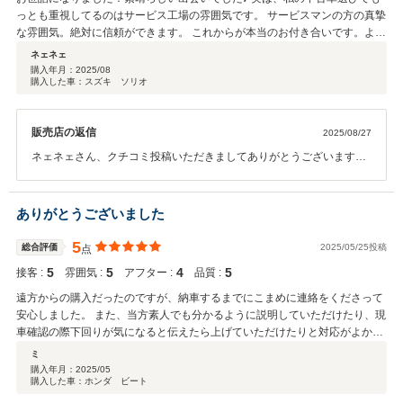
っとも重視してるのはサービス工場の雰囲気です。 サービスマンの方の真摯
な雰囲気。絶対に信頼ができます。 これからが本当のお付き合いです。よろ
しくお願いします。
ネェネェ
購入年月：
2025/08
購入した車：スズキ ソリオ
販売店の返信
2025/08/27
ネェネェさん、クチコミ投稿いただきましてありがとうございます。
投稿の評価に負けないように一生懸命頑張りますのでこれからのお付
き合いよろしくお願いします。ありがとうございました。
ありがとうございました
5
総合評価
2025/05/25投稿
点
5
5
4
5
接客 :
雰囲気 :
アフター :
品質 :
遠方からの購入だったのですが、納車するまでにこまめに連絡をくださって
安心しました。 また、当方素人でも分かるように説明していただけたり、現
車確認の際下回りが気になると伝えたら上げていただけたりと対応がよかっ
たです。 大事に乗ります
ミ
購入年月：
2025/05
購入した車：ホンダ ビート