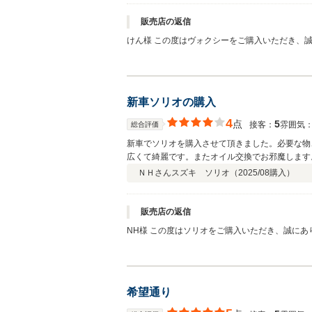
販売店の返信
けん様 この度はヴォクシーをご購入いただき、誠にありがとうございました。 オプション選びから自動車保険まで、安心してご相談いただけたことを大変嬉しく思っております。
お客様の普段の使い方に合ったご提案を心掛けて
よう、メーカー確認を含め丁寧な対応を意識しておりますので、「信
ことなら何でもお気軽にご相談ください。 末永
新車ソリオの購入
4
点
5
接客：
雰囲気
総合評価
新車でソリオを購入させて頂きました。必要な物
広くて綺麗です。またオイル交換でお邪魔します
ＮＨさん
スズキ ソリオ（
2025/08
購入）
販売店の返信
NH様 この度はソリオをご購入いただき、誠にあり
物・もったいない物」を含め、お客様目線でご提案することを大
うございます。 今後のオイル交換や点検、メンテナンスもぜひお気軽にご来店ください！ これか
いいたします。
希望通り