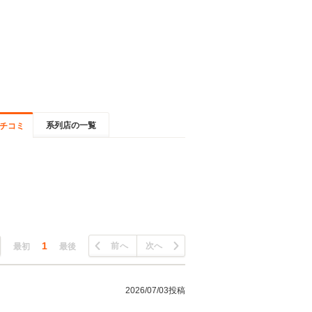
系列店の一覧
チコミ
1
前へ
次へ
最初
最後
2026/07/03投稿