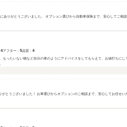
おりますので、そのようなお言葉をいただきスタッフ一同励みになります。 また、
頼できる」と感じていただけたことが何より嬉しいです。 今後も点検・メンテナンスはもちろん、お車に関する
く快適なカーライフをサポートさせていただきます。 この度は本当にありがとうご
4
5
4
：
アフター：
品質：
、もったいない物など自分の車のようにアドバイスをしてもらえて、お値打ちにし
。
がとうございました！ お車選びからオプションのご相談まで、安心してお任せいただけ
切にしておりますので、そのように感じていただけて励みになります！ 工場につきましてもお褒めいただきあ
らのカーライフもしっかりサポートさせていただきますので、今後ともよろしくお願