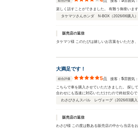
4
点
5
接客：
雰囲気
総合評価
楽しく話すことができました。 有難う御座いま
タケマツさん
ホンダ N-BOX（
2026/06
購入
販売店の返信
タケマツ様 このたびは嬉しいお言葉をいただき、誠にありがとうございます。 私どもも楽しい時間をご一緒でき、大変嬉しく思っております。 今後も安心して何でもご相談いただ
け
大満足です！
5
点
5
接客：
雰囲気
総合評価
こちらで車を購入させていただきました。 探し
合わせにも迅速に対応いただけたので終始安心で
た！
わさびさん
スバル レヴォーグ（
2026/03
購入
販売店の返信
わさび様 この度は数ある販売店の中から当店をお選びいただき、誠にありがとうございました。 ご希望の車種やお色のお車を、ご予算内でご案内することができ、私たちも大変嬉し
く思っております。 また、お問い合わせからご納車まで安心してお任せいただけたとのお言葉、スタッフ一同とても励みになります。 これからもお客様に「相談して良かった」と思
っていただけるよう、親切・丁寧な対応を心掛けてまいります。 今後のメンテナンスやお困りごとなどございましたら、いつでもお気軽