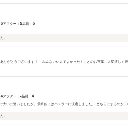
で、しっかりサポートさせていただきますので、何かございました
もよろしくお願いいたします！
5
5
5
：
アフター：
品質：
入）
うございます！ 「みんないい人でよかった！」とのお言葉、大変嬉しく拝見しました。 お客様に安心し
るお店づくりを心掛けておりますので、 スタッフ一同とても励みになります。 今後もお車のこと
4
‐
4
：
アフター：
品質：
で大いに迷いましたが、最終的にはハスラーに決定しました。 どちらにするのか二
入）