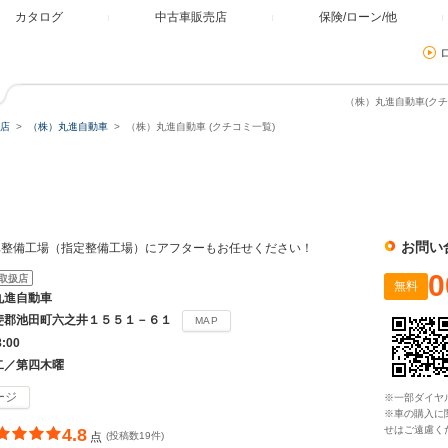
カタログ
中古車販売店
保険/ローン/他
（株）丸進自動車(クチ
店
（株）丸進自動車
（株）丸進自動車 (クチコミ一覧)
お問い
車整備工場（指定整備工場）にアフターもお任せください！
0
取扱店
無料
丸進自動車
斐郡池田町六之井１５５１－６１
MAP
8:00
二／第四木曜
ージ
※一部ダイヤ
※車の購入に
せはご遠慮く
4.8
点
(投稿数19件)