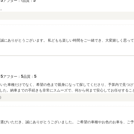
5
‐
5
：
アフター：
品質：
す。
）
るよう、丁寧な対応を心がけてまいります。 またお会いできる日をスタッフ一同、心よりお待ちしております。今後
5
5
5
：
アフター：
品質：
ていた車種だけでなく、希望の色まで親身になって探してくださり、予算内で見つけ
した。納車までの手続きも非常にスムーズで、何から何まで安心してお任せすること
）
にご相談ください。 この度は本当にありがと