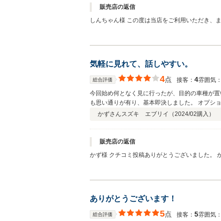
販売店の返信
しんちゃん様 この度は当店をご利用いただき、また嬉しいクチコ
気軽に見れて、話しやすい。
4
点
4
接客：
雰囲気
総合評価
今回始め何となく見に行ったが、目的の車種が置
も思い通りが有り、基本即決しました。 オプシ
も整備等お世話になると思うので宜しくお願いし
かずさん
スズキ エブリイ（
2024/02
購入）
販売店の返信
かず様 クチコミ投稿ありがとうございました。
に近づけるよう努力してまいります。 今後はア
ありがとうございます！
5
点
5
接客：
雰囲気
総合評価