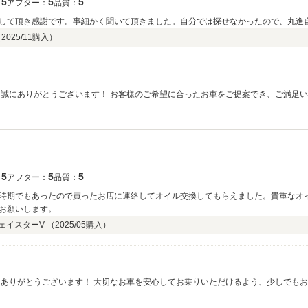
5
5
5
：
アフター：
品質：
して頂き感謝です。事細かく聞いて頂きました。自分では探せなかったので、丸進
（
2025/11
購入）
ご提案でき、ご満足いただけたことを大変嬉しく思っております。 お
ったかと思いますので、少しでもお力になれたのであれば何よりです！ また、お打ち合わせの際にも細かくお
い1台をご案内することができました！ 「丸進自動車で購入して良かった」とのお言葉は、スタッフ一同
の励みになります。 今後のメンテナンスや車検なども、ぜひお気軽にご相談ください！ これからもよろしくお願いいたします。
5
5
5
：
アフター：
品質：
時期でもあったので買ったお店に連絡してオイル交換してもらえました。貴重なオ
お願いします。
ウェイスターV （
2025/05
購入）
う、少しでもお力になれたのであればスタッフ一同とても嬉しく
ました！ 「マルシンで買って良かった」とのお言葉は、私たちにとって何より励みになりま