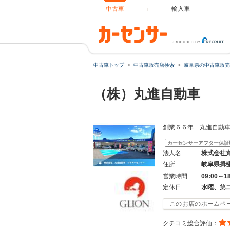
中古車
輸入車
中古車トップ
中古車販売店検索
岐阜県の中古車販売
（株）丸進自動車
創業６６年 丸進自動
カーセンサーアフター保証
法人名
株式会社
住所
岐阜県揖
営業時間
09:00～1
定休日
水曜、第
このお店のホームペ
クチコミ総合評価：