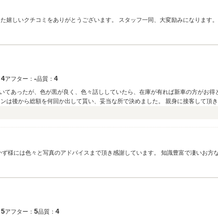
ミをありがとうございます。 スタッフ一同、大変励みになります。 お車の状態や対応についてご満足いただけた
うで安心いたしました。 今後のメンテナンスやお困りごとなども、ぜひお気軽にご相談
4
‐
4
：
アフター：
品質：
いてあったが、色が黒が良く、色々話ししていたら、在庫が有れば新車の方がお得と
ョンは後から総額を何回か出して貰い、妥当な所で決めました。 親身に接客して頂き
ます。
 かず様には色々と写真のアドバイスまで頂き感謝しています。 知識豊富で凄いお方
フターだけではなく気軽にお越しください。 本日は誠にありがとうございました。
5
5
4
：
アフター：
品質：