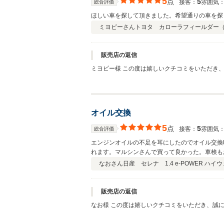
5
点
5
接客：
雰囲気
総合評価
ほしい車を探して頂きました。希望通りの車を探
ミヨピーさん
トヨタ カローラフィールダー
販売店の返信
ミヨピー様 この度は嬉しいクチコミをいただき、誠にありがとうございます！ お客様のご希望に合ったお車を
車探しは条件やこだわりも多く、ご自身だけでは大変な部分もあ
かせていただき、ありがとうございました。 そのおかげで、よりご希望に近
オイル交換
5
点
5
接客：
雰囲気
総合評価
エンジンオイルの不足を耳にしたのでオイル交換
れます。マルシンさんで買って良かった。車検も
なおさん
日産 セレナ 1.4 e-POWER ハイ
販売店の返信
なお様 この度は嬉しいクチコミをいただき、誠にありがとうございます！ 大切なお車を安心してお乗りいただけるよ
思います。 オイル不足のお話もありましたので、タイミング良くご対応できて安心いたし