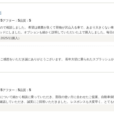
お願いいたします。
た
5
5
5
：
アフター：
品質：
たので相談しました。 希望は燃費が良くて荷物が沢山入る車で、あまり大きくない
ッドにしました。オプションも細かく説明していただいた上で購入しました。毎日
良かったです。丁寧に車選びからして頂いてありがとうございました。
（
2025/11
購入）
たです。 試乗やオプションのご説明も含め、じっくりご検討いただけたことで、毎
後とも末永いお付き合いをよろしくお願いいたします。
5
5
5
：
アフター：
品質：
ンについて細かく相談に乗っていただき、普段の使い方に合わせたご提案、自動車保
確認していただき、誠実にご回答いただきました。 レスポンスも大変早く、とても