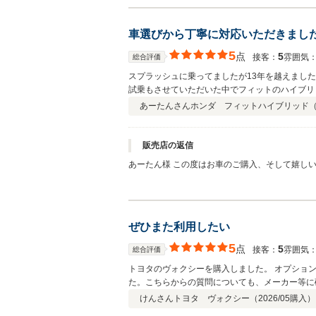
うございました！ 末永いお付き合いをよろしく
車選びから丁寧に対応いただきまし
5
点
5
接客：
雰囲気
総合評価
スプラッシュに乗ってましたが13年を越えまし
試乗もさせていただいた中でフィットのハイブリ
もあったのですが、凄く荷物が積めたので本当に
あーたんさん
ホンダ フィットハイブリッド
販売店の返信
あーたん様 この度はお車のご購入、そして嬉しいご感想をいただき誠にありがとうございます。 長年大切に乗られたスプラッシュからのお乗り換えに、当店をお選びいただけたこと
を大変嬉しく思っております。 「燃費が良くて荷物がたくさん積める、あまり大きすぎない車」というご希望に合わせ、いろいろなお車をご覧いただきながら、最終的にフィットハ
イブリッドを気に入っていただけて本当に良かっ
のお言葉にスタッフ一同安心しております。 これからも快適にお乗りいただけるよう、メンテナンスやお困りごとなど何でもお気軽にご相談ください。 こちらこそ、車選びからお任
せいただき本当にありがとうございました。 今
ぜひまた利用したい
5
点
5
接客：
雰囲気
総合評価
トヨタのヴォクシーを購入しました。 オプショ
た。こちらからの質問についても、メーカー等に
けんさん
トヨタ ヴォクシー（
2026/05
購入）