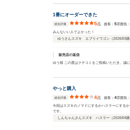
す。 また、車検のご依頼までご検討いただき本当にありがとうございます！ 今後もお車のメンテナンスから車検ま
らいつでもお気軽にご相談ください。 これから
1番にオーダーできた
5
点
5
接客：
雰囲気
総合評価
みんないい人でよかった！
ゆうさん
スズキ エブリイワゴン（
2026/03
購
販売店の返信
ゆう様 この度はクチコミをご投稿いただき、誠にありがと
やっと購入
4
点
4
接客：
雰囲気
総合評価
今回はスズキのノマドにするかハスラーにするか
です。
しんちゃんさん
スズキ ハスラー（
2026/04
購