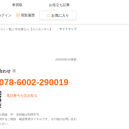
車買取
お役立ち記事
ログイン
閲覧履歴
お気に入り
サイトマップ
コミ一覧) | 中古車なら【カーセンサー】
2026/06/10更新
合わせ
078-6002-290019
電話番号を読み取る
ル回線、IP・光回線は利用不可。
関するご相談・確認専用ダイヤルです。その他のお問い合わ
ださい。