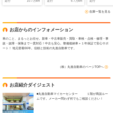
走行
10.7
万km
走行
6.7
万km
走行
在庫一覧を見る
お店からのインフォメーション
車のこと、まるっとお任せ。新車・中古車販売・買取・車検・点検・修理・事
故・故障・保険まで一貫対応！中古も安心。整備後納車＋１年保証で安心サポ
ート！ 地元密着66年。信頼と技術の丸進自動車です。
（株）丸進自動車のページTOPへ
お店紹介ダイジェスト
■丸進自動車マイカーセンター １階が商談ルー
ムです。メーカー問わず何でもご相談ください！