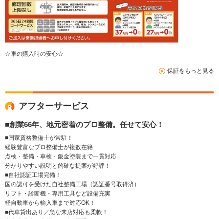
☆車の購入時の安心☆
保証をもっと見る
アフターサービス
■創業66年、地元密着のプロ整備。任せて安心！
■国家資格整備士が常駐！
経験豊富なプロ整備士が複数在籍
点検・整備・車検・鈑金塗装まで一貫対応
分かりやすい説明と的確な提案が好評！
■自社認証工場完備！
国の認可を受けた自社整備工場（認証番号取得済）
リフト・診断機・専用工具など設備充実
軽自動車から輸入車まで対応OK！
■代車貸出あり／急な来店対応も柔軟！