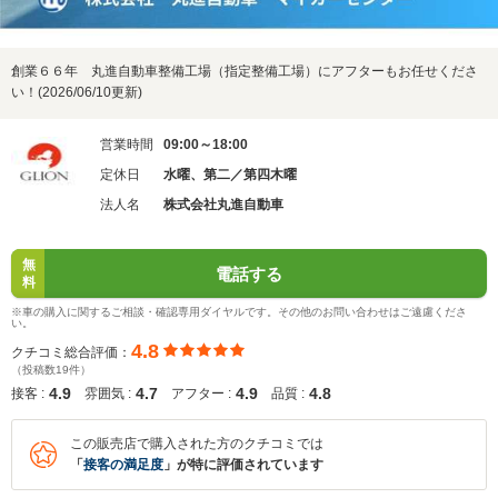
創業６６年 丸進自動車整備工場（指定整備工場）にアフターもお任せくださ
い！(2026/06/10更新)
営業時間
09:00～18:00
定休日
水曜、第二／第四木曜
法人名
株式会社丸進自動車
無
電話する
料
※車の購入に関するご相談・確認専用ダイヤルです。その他のお問い合わせはご遠慮くださ
い。
4.8
クチコミ総合評価：
（投稿数19件）
4.9
4.7
4.9
4.8
接客 :
雰囲気 :
アフター :
品質 :
この販売店で購入された方のクチコミでは
「
接客の満足度
」が特に評価されています