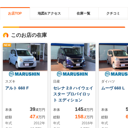
お店TOP
地図&アクセス
在庫一覧
クチコミ
このお店の在庫
NEW
スズキ
日産
ダイハツ
アルト 660 F
セレナ 2.0 ハイウェイ
ムーヴ 660 L
スター プロパイロッ
ト エディション
39
145
本体
.0
万円
本体
.0
万円
本体
47
158
総額
.8
万円
総額
.2
万円
総額
年式
2012
年
年式
2016
年
年式