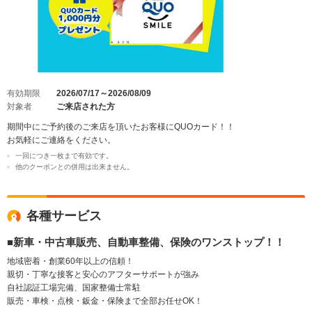
有効期限
2026/07/17～2026/08/09
対象者
ご来店された方
期間中にご予約後のご来店を頂いたお客様にQUOカード！！
お気軽にご連絡をください。
一回につき一枚まで有効です。
他のクーポンとの併用は出来ません。
各種サービス
■新車・中古車販売、自動車整備、保険のワンストップ！！
地域密着・創業60年以上の信頼！
親切・丁寧な接客と安心のアフターサポートが強み
自社認証工場完備、国家整備士常駐
販売・車検・点検・鈑金・保険まで全部お任せOK！