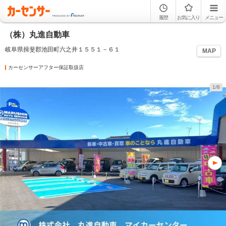
履歴
お気に入り
メニュー
（株）丸進自動車
岐阜県揖斐郡池田町六之井１５５１－６１
MAP
カーセンサーアフター保証取扱店
1/8