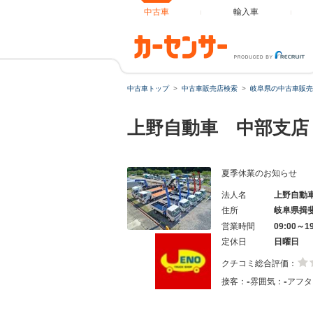
中古車
輸入車
中古車トップ
中古車販売店検索
岐阜県の中古車販売
上野自動車 中部支店
夏季休業のお知らせ
法人名
上野自動
住所
岐阜県揖
営業時間
09:00～1
定休日
日曜日
クチコミ総合評価：
-
-
接客：
雰囲気：
アフタ