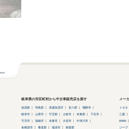
岐阜県の市区町村から中古車販売店を探す
メー
加茂郡
羽島郡
美濃加茂市
安八郡
飛騨市
トヨタ
岐阜市
山県市
可児郡
土岐市
本巣郡
下呂市
三菱
可児市
瑞穂市
本巣市
大垣市
中津川市
BMW
各務原市
養老郡
瑞浪市
揖斐郡
ジープ