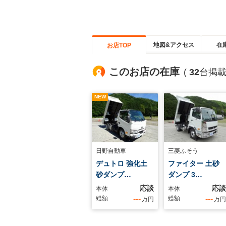
地図&アクセス
在
お店TOP
このお店の在庫
(
32
台掲載
NEW
日野自動車
三菱ふそう
デュトロ 強化土
ファイター 土砂
砂ダンプ…
ダンプ 3…
応談
応談
本体
本体
---
---
総額
総額
万円
万円