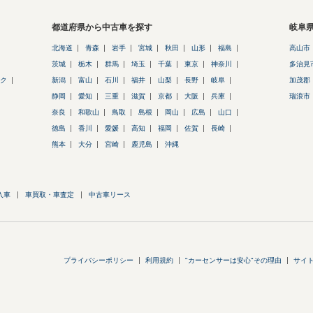
都道府県から中古車を探す
岐阜
北海道
青森
岩手
宮城
秋田
山形
福島
高山市
茨城
栃木
群馬
埼玉
千葉
東京
神奈川
多治見
ク
新潟
富山
石川
福井
山梨
長野
岐阜
加茂郡
静岡
愛知
三重
滋賀
京都
大阪
兵庫
瑞浪市
奈良
和歌山
鳥取
島根
岡山
広島
山口
徳島
香川
愛媛
高知
福岡
佐賀
長崎
熊本
大分
宮崎
鹿児島
沖縄
入車
車買取・車査定
中古車リース
プライバシーポリシー
利用規約
"カーセンサーは安心"その理由
サイ