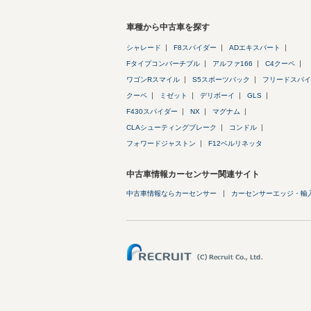
車種から中古車を探す
シャレード
F8スパイダー
ADエキスパート
Fタイプコンバーチブル
アルファ166
C4クーペ
ワゴンRスマイル
S5スポーツバック
フリードスパイ
クーペ
ミゼット
デリボーイ
GLS
F430スパイダー
NX
マグナム
CLAシューティングブレーク
コンドル
フォワードジャストン
F12ベルリネッタ
中古車情報カーセンサー関連サイト
中古車情報ならカーセンサー
カーセンサーエッジ・輸