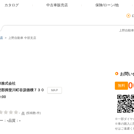
カタログ
中古車販売店
保険/ローン/他
上野自動車
店
上野自動車 中部支店
お問い
0
車株式会社
無料
斐郡揖斐川町谷汲徳積７３０
MAP
9:00
-
点
(投稿数-件)
※一部ダイヤ
-
-
ー：
品質：
※車の購入に
せはご遠慮く