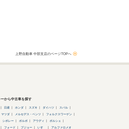
上野自動車 中部支店のページTOPへ
カーから中古車を探す
日産
ホンダ
スズキ
ダイハツ
スバル
マツダ
メルセデス・ベンツ
フォルクスワーゲン
シボレー
ボルボ
アウディ
ポルシェ
フォード
プジョー
いすゞ
アルファロメオ