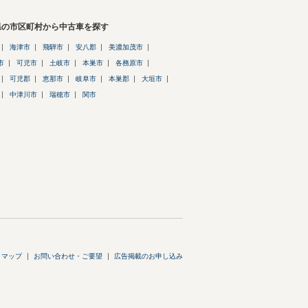
県の市区町村から中古車を探す
海津市
飛騨市
安八郡
美濃加茂市
市
可児市
土岐市
本巣市
各務原市
可児郡
恵那市
岐阜市
本巣郡
大垣市
中津川市
瑞穂市
関市
トマップ
お問い合わせ・ご要望
広告掲載のお申し込み