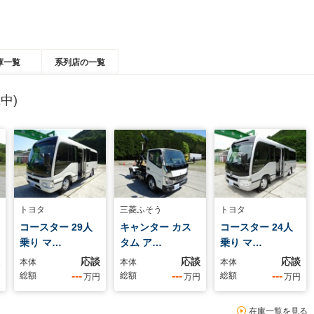
庫一覧
系列店の一覧
中)
トヨタ
三菱ふそう
トヨタ
コースター 29人
キャンター カス
コースター 24人
乗り マ…
タム ア…
乗り マ…
応談
応談
応談
本体
本体
本体
---
---
---
総額
総額
総額
万円
万円
万円
在庫一覧を見る