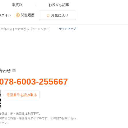
車買取
お役立ち記事
ログイン
閲覧履歴
お気に入り
サイトマップ
 中部支店 | 中古車なら【カーセンサー】
合わせ
078-6003-255667
電話番号を読み取る
ル回線、IP・光回線は利用不可。
関するご相談・確認専用ダイヤルです。その他のお問い合わ
ださい。