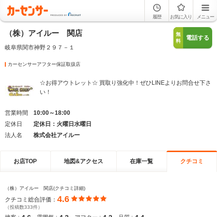
履歴
お気に入り
メニュー
（株）アイルー 関店
無
電話する
料
岐阜県関市神野２９７－１
カーセンサーアフター保証取扱店
☆お得アウトレット☆ 買取り強化中！ぜひLINEよりお問合せ下さ
い！
営業時間
10:00～18:00
定休日
定休日：火曜日水曜日
法人名
株式会社アイルー
お店TOP
地図&アクセス
在庫一覧
クチコミ
（株）アイルー 関店(クチコミ詳細)
4.6
クチコミ総合評価：
（投稿数333件）