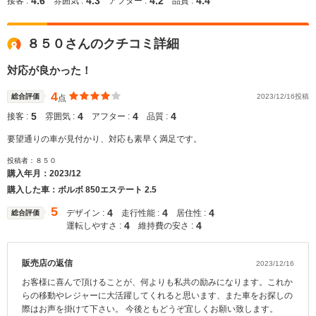
4.6
4.3
4.2
4.4
接客 :
雰囲気 :
アフター :
品質 :
８５０さんのクチコミ詳細
対応が良かった！
4
総合評価
2023/12/16投稿
点
5
4
4
4
接客 :
雰囲気 :
アフター :
品質 :
要望通りの車が見付かり、対応も素早く満足です。
投稿者：８５０
購入年月：
2023/12
購入した車：ボルボ 850エステート 2.5
5
4
4
4
デザイン :
走行性能 :
居住性 :
総合評価
4
4
運転しやすさ :
維持費の安さ :
販売店の返信
2023/12/16
お客様に喜んで頂けることが、何よりも私共の励みになります。これか
らの移動やレジャーに大活躍してくれると思います、また車をお探しの
際はお声を掛けて下さい。 今後ともどうぞ宜しくお願い致します。