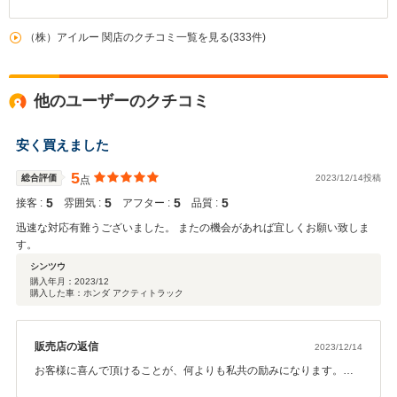
（株）アイルー 関店のクチコミ一覧を見る(333件)
他のユーザーのクチコミ
安く買えました
5
総合評価
2023/12/14投稿
点
5
5
5
5
接客 :
雰囲気 :
アフター :
品質 :
迅速な対応有難うございました。 またの機会があれば宜しくお願い致しま
す。
シンツウ
購入年月：
2023/12
購入した車：ホンダ アクティトラック
販売店の返信
2023/12/14
お客様に喜んで頂けることが、何よりも私共の励みになります。こ
れからの移動に大活躍してくれると思います、また次回お車をお探