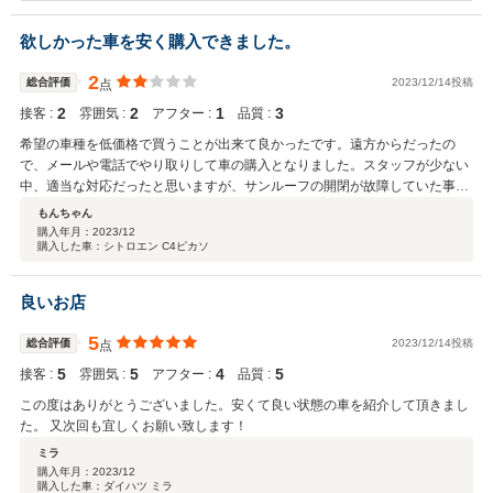
しの際は是非お声を掛けて下さい。 今後ともどうぞ宜しくお願い致
します。
欲しかった車を安く購入できました。
2
総合評価
2023/12/14投稿
点
2
2
1
3
接客 :
雰囲気 :
アフター :
品質 :
希望の車種を低価格で買うことが出来て良かったです。遠方からだったの
で、メールや電話でやり取りして車の購入となりました。スタッフが少ない
中、適当な対応だったと思いますが、サンルーフの開閉が故障していた事を
教えてもらっていなかったので驚きました。また店舗で納車後に運転してい
もんちゃん
たら、三時間ほどしたらエンジン警告灯が点灯したので？？？と疑問が残り
購入年月：
2023/12
購入した車：シトロエン C4ピカソ
ました。
良いお店
5
総合評価
2023/12/14投稿
点
5
5
4
5
接客 :
雰囲気 :
アフター :
品質 :
この度はありがとうございました。安くて良い状態の車を紹介して頂きまし
た。 又次回も宜しくお願い致します！
ミラ
購入年月：
2023/12
購入した車：ダイハツ ミラ