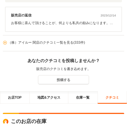
販売店の返信
2023/12/14
お客様に喜んで頂けることが、何よりも私共の励みになります。こ
れからの移動に大活躍してくれると思います、また次回お車をお探
しの際は是非お声を掛けて下さい。 今後ともどうぞ宜しくお願い致
します。
（株）アイルー 関店のクチコミ一覧を見る(333件)
あなたのクチコミを投稿しませんか？
販売店のクチコミを書き込めます。
投稿する
お店TOP
地図&アクセス
在庫一覧
クチコミ
このお店の在庫