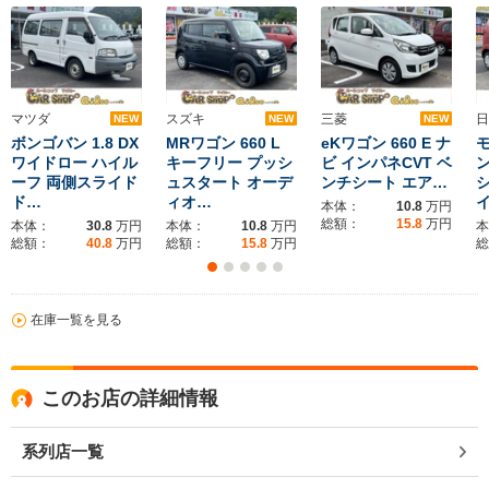
マツダ
スズキ
三菱
日
NEW
NEW
NEW
ボンゴバン 1.8 DX
MRワゴン 660 L
eKワゴン 660 E ナ
モ
ワイドロー ハイル
キーフリー プッシ
ビ インパネCVT ベ
ン
ーフ 両側スライド
ュスタート オーデ
ンチシート エア…
ド…
ィオ…
本体：
10.8
万円
総額：
15.8
万円
本体：
30.8
万円
本体：
10.8
万円
本
総額：
40.8
万円
総額：
15.8
万円
総
在庫一覧を見る
このお店の詳細情報
系列店一覧