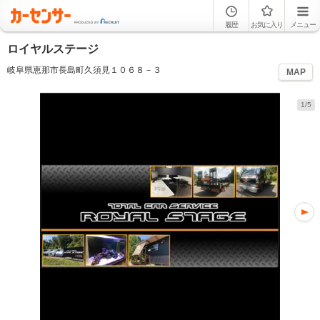
履歴
お気に入り
メニュー
ロイヤルステージ
岐阜県恵那市長島町久須見１０６８－３
MAP
1/5