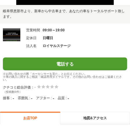
岐阜県恵那市より、新車から中古車まで、あなたの車をトータルサポート致し
ます。
営業時間
09:00～19:00
定休日
日曜日
法人名
ロイヤルステージ
電話する
※お問い合わせの際「カーセンサーを見た」とお伝えください。
※車の購入に関するご相談・確認専用ダイヤルです。その他のお問い合わせはご遠慮くださ
い。
-
クチコミ総合評価：
（投稿数0件）
-
-
-
-
接客 :
雰囲気 :
アフター :
品質 :
お店TOP
地図&アクセス