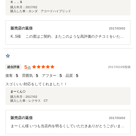
Ｋ．．Ｓ
購入年月：
2017/02
購入した車：ホンダ アコードハイブリッド
販売店の返信
2017/03/02
K..S様 この度はご契約、またこのような高評価のクチコミをいただ
きまして誠にありがとうございました。 当店はお客様に喜んでいただ
けるサービスを、充実させる努力をしております。 今後ともどうぞ、
宜しくお願い致します
☆
5
総合評価
2017/02/28投稿
点
5
5
5
5
接客 :
雰囲気 :
アフター :
品質 :
スゴくいい対応をしてくれました！！
まーくん◇
購入年月：
2017/02
購入した車：レクサス CT
販売店の返信
2017/03/02
まーくん様 いつも当店内を明るくしていただきありがとうございま
す。笑 またまーくん様にお越しいただくのを一同、楽しみにしており