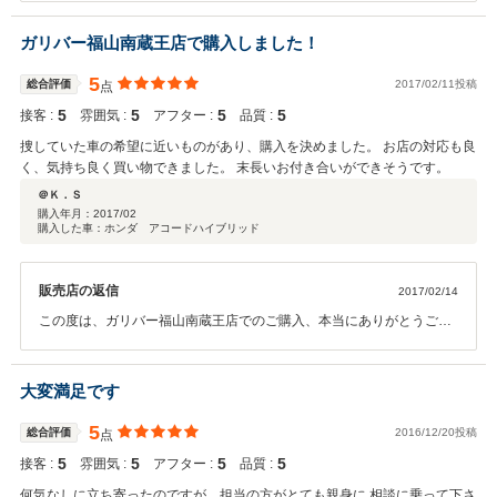
ガリバー福山南蔵王店で購入しました！
5
総合評価
2017/02/11投稿
点
5
5
5
5
接客 :
雰囲気 :
アフター :
品質 :
捜していた車の希望に近いものがあり、購入を決めました。 お店の対応も良
く、気持ち良く買い物できました。 末長いお付き合いができそうです。
＠Ｋ．Ｓ
購入年月：
2017/02
購入した車：ホンダ アコードハイブリッド
販売店の返信
2017/02/14
この度は、ガリバー福山南蔵王店でのご購入、本当にありがとうござ
います。 お時間をおかけしましたが、気持ち良くご購入頂けて良かっ
たです！ これからもどうぞよろしくお願い致します。
大変満足です
5
総合評価
2016/12/20投稿
点
5
5
5
5
接客 :
雰囲気 :
アフター :
品質 :
何気なしに立ち寄ったのですが、担当の方がとても親身に 相談に乗って下さ