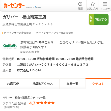
履歴
お気に入り
メニュー
ガリバー 福山南蔵王店
無
電話する
料
広島県福山市南蔵王町２－２６－４８
カーセンサー認定取扱店
カーセンサーアフター保証取扱店
無料電話は24時間ご案内！！全国のガリバー在庫も見たい方は一
括照会が可能です！
(2025/05/26更新)
営業時間
09:00～19:30 店舗営業時間 00:00～23:59 電話受付時間
定休日
ご連絡ください⇒００７８－６００２－９８１３７３
法人名
株式会社ＩＤＯＭ
お店TOP
地図&アクセス
在庫一覧
クチコミ
ガリバー 福山南蔵王店(クチコミ一覧)
4.7
クチコミ総合評価：
（投稿数24件）