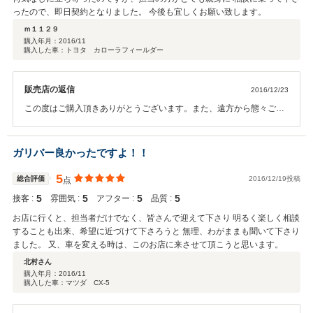
ったので、即日契約となりました。 今後も宜しくお願い致します。
ｍ１１２９
購入年月：
2016/11
購入した車：トヨタ カローラフィールダー
販売店の返信
2016/12/23
この度はご購入頂きありがとうございます。また、遠方から態々ご来
店いただきありがとうございました！納車後のサポートも、ガリバー
にお任せ下さい！
ガリバー良かったですよ！！
5
総合評価
2016/12/19投稿
点
5
5
5
5
接客 :
雰囲気 :
アフター :
品質 :
お店に行くと、担当者だけでなく、皆さんで迎えて下さり 明るく楽しく相談
することも出来、希望に近づけて下さろうと 無理、わがままも聞いて下さり
ました。 又、車を変える時は、このお店に来させて頂こうと思います。
北村さん
購入年月：
2016/11
購入した車：マツダ CX-5