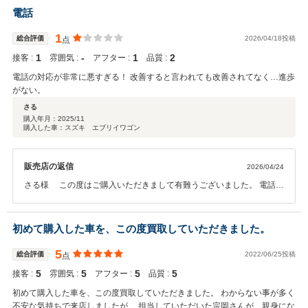
電話
1
総合評価
2026/04/18投稿
点
1
‐
1
2
接客 :
雰囲気 :
アフター :
品質 :
電話の対応が非常に悪すぎる！ 改善すると言われても改善されてなく…進歩
がない。
さる
購入年月：
2025/11
購入した車：スズキ エブリイワゴン
販売店の返信
2026/04/24
さる様 この度はご購入いただきまして有難うございました。 電話で
の対応時、不愉快な思いをさせてしまい、大変申し訳ございませんで
した。 お車の売買だけではなく、しっかりと受付対応、電話対応共々
しっかりと教育改善させて頂きます。 貴重なご意見を有難うございま
初めて購入した車を、この度買取していただきました。
した。また今後とも宜しくお願い致します。
5
総合評価
2022/06/25投稿
点
5
5
5
5
接客 :
雰囲気 :
アフター :
品質 :
初めて購入した車を、この度買取していただきました。 わからない事が多く
不安な気持ちで来店しましたが、 担当していただいた宗岡さんが、親身にな