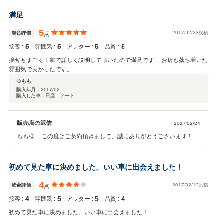
ます。 今後ともどうぞ、よろしくお願い致します！
満足
5
総合評価
2017/02/22投稿
点
5
5
5
5
接客 :
雰囲気 :
アフター :
品質 :
接客もすごく丁寧で詳しく説明して頂いたので満足です。 お店も落ち着いた
雰囲気で良かったです。
◇もも
購入年月：
2017/02
購入した車：日産 ノート
販売店の返信
2017/02/24
もも様 この度はご契約頂きまして、誠にありがとうございます！ ま
た、このような高い評価のクチコミを頂き、大変うれしく思いま
す！！ お客様に喜んで頂けることが、何よりも私共の励みになりま
す。 お車の細部に渡るご説明も、今後より一層社員全員で徹底させた
初めて見た車に決めました。いい車に出会えました！
いと思っております。 またぜひお気軽にお立ち寄りください。 今後と
もどうぞ宜しくお願い致します。
4
総合評価
2017/02/12投稿
点
4
5
5
4
接客 :
雰囲気 :
アフター :
品質 :
初めて見た車に決めました。いい車に出会えました！