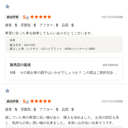
い。 今後ともどうぞ宜しくお願い致します。
☆
5
総合評価
2017/03/30投稿
点
5
5
5
5
接客 :
雰囲気 :
アフター :
品質 :
希望に合った車を納車してもらいありがとうございます。
☆Ｋ
購入年月：
2017/03
購入した車：レクサス LSハイブリッド 600h Iパッケージ 4WD
販売店の返信
2017/05/16
K様 その後お車の調子はいかがでしょうか？ この度はご契約頂きま
して、誠にありがとうございます。 また、このような高い評価のクチ
コミを頂き、大変うれしく思います。 遠方でもあり、お忙しい中かと
存じますが、お近くに寄られる際にはコーヒー飲みに寄って下さい！
☆
今後ともどうぞ宜しくお願い致します。
5
総合評価
2017/02/28投稿
点
5
5
5
5
接客 :
雰囲気 :
アフター :
品質 :
探していた車の希望に近い物があり、購入を決めました。 お店の対応も良
く、気持ちの良い買い物が出来ました。 末長いお付合い出来そうです。