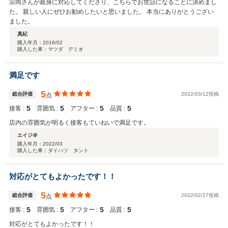
宗岡さんが親身に対応してくださり、こちらでお世話になることに決めまし
た。 親しい人にぜひお勧めしたいと思いました。 本当にありがとうござい
ました。
真紀
購入年月：
2016/02
購入した車：マツダ デミオ
満足です
5
総合評価
2022/03/12投稿
点
5
5
5
5
接客 :
雰囲気 :
アフター :
品質 :
店内の雰囲気が明るく接客もていねいで満足です。
エイジ＠
購入年月：
2022/03
購入した車：ダイハツ タント
対応がとてもよかったです！！
5
総合評価
2022/02/27投稿
点
5
5
5
5
接客 :
雰囲気 :
アフター :
品質 :
対応がとてもよかったです！！