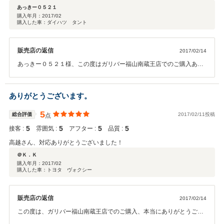
あっきー０５２１
購入年月：
2017/02
購入した車：ダイハツ タント
販売店の返信
2017/02/14
あっきー０５２１様、この度はガリバー福山南蔵王店でのご購入あり
がとうございました！ タントでたくさんの思い出を作ってください
ね！！ 私たちも楽しいカーライフを全力でサポート致します！ これか
らも宜しくお願い致します！！
ありがとうございます。
5
総合評価
2017/02/11投稿
点
5
5
5
5
接客 :
雰囲気 :
アフター :
品質 :
高越さん、対応ありがとうございました！
＠Ｋ．Ｋ
購入年月：
2017/02
購入した車：トヨタ ヴォクシー
販売店の返信
2017/02/14
この度は、ガリバー福山南蔵王店でのご購入、本当にありがとうござ
いました！ これからも、末長く宜しくお願い致します！！！