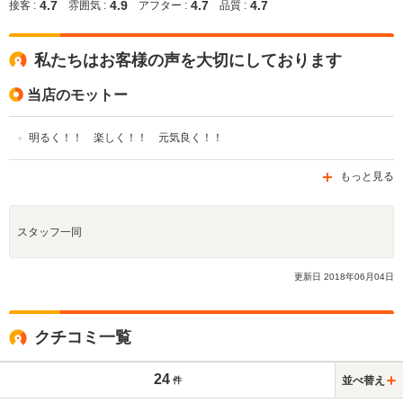
4.7
4.9
4.7
4.7
接客 :
雰囲気 :
アフター :
品質 :
私たちはお客様の声を大切にしております
当店のモットー
明るく！！ 楽しく！！ 元気良く！！
もっと見る
スタッフ一同
更新日
2018
年
06
月
04
日
クチコミ一覧
24
並べ替え
件