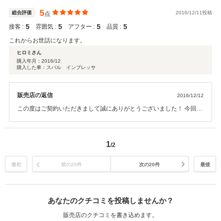
5
総合評価
2016/12/11投稿
点
5
5
5
5
接客 :
雰囲気 :
アフター :
品質 :
これからお世話になります。
ヒロミさん
購入年月：
2016/12
購入した車：スバル インプレッサ
販売店の返信
2016/12/12
この度はご契約いただきまして誠にありがとうございました！ 今回は
このような高い評価をいただきまして、社員一同心から感謝しており
ます。 今後とも、どうぞ宜しくお願い致します！！！
1
/2
最初
前の20件
次の20件
最後
あなたのクチコミを投稿しませんか？
販売店のクチコミを書き込めます。