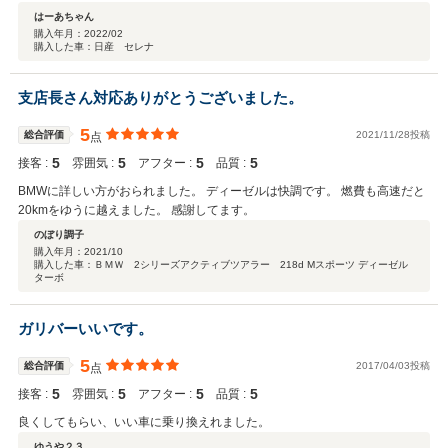
はーあちゃん
購入年月：
2022/02
購入した車：日産 セレナ
支店長さん対応ありがとうございました。
5
総合評価
2021/11/28投稿
点
5
5
5
5
接客 :
雰囲気 :
アフター :
品質 :
BMWに詳しい方がおられました。 ディーゼルは快調です。 燃費も高速だと
20kmをゆうに越えました。 感謝してます。
のぼり調子
購入年月：
2021/10
購入した車：ＢＭＷ 2シリーズアクティブツアラー 218d Mスポーツ ディーゼル
ターボ
ガリバーいいです。
5
総合評価
2017/04/03投稿
点
5
5
5
5
接客 :
雰囲気 :
アフター :
品質 :
良くしてもらい、いい車に乗り換えれました。
ゆうや２３