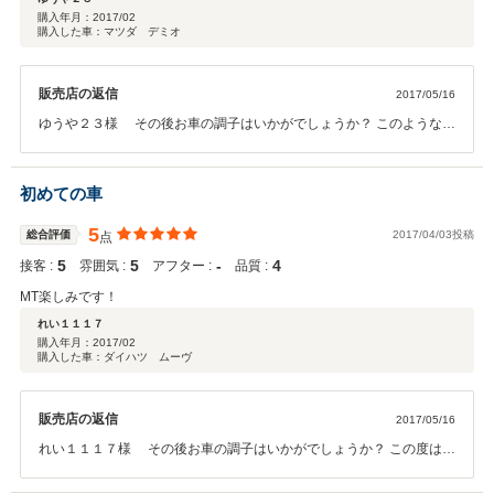
購入年月：
2017/02
購入した車：マツダ デミオ
販売店の返信
2017/05/16
ゆうや２３様 その後お車の調子はいかがでしょうか？ このような高
い評価のクチコミを頂き、大変うれしく思います。 お客様に喜んで頂
けることが、何よりも私共の励みになります。 今後ともどうぞ宜しく
お願い致します！
初めての車
5
総合評価
2017/04/03投稿
点
5
5
‐
4
接客 :
雰囲気 :
アフター :
品質 :
MT楽しみです！
れい１１１７
購入年月：
2017/02
購入した車：ダイハツ ムーヴ
販売店の返信
2017/05/16
れい１１１７様 その後お車の調子はいかがでしょうか？ この度はご
契約頂きまして、誠にありがとうございます。 乗っていただく中で何
か気になる事がございましたら、またぜひお気軽にお立ち寄りくださ