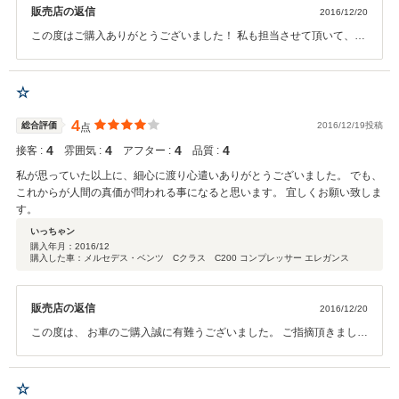
販売店の返信
2016/12/20
この度はご購入ありがとうございました！ 私も担当させて頂いて、と
ても楽しくお話しする事が出来ました！ また、車の事で何かありまし
たらいつでもご相談ください！
☆
4
総合評価
2016/12/19投稿
点
4
4
4
4
接客 :
雰囲気 :
アフター :
品質 :
私が思っていた以上に、細心に渡り心遣いありがとうございました。 でも、
これからが人間の真価が問われる事になると思います。 宜しくお願い致しま
す。
いっちゃン
購入年月：
2016/12
購入した車：メルセデス・ベンツ Cクラス C200 コンプレッサー エレガンス
販売店の返信
2016/12/20
この度は、 お車のご購入誠に有難うございました。 ご指摘頂きました
点につきましては 今後、改善してまいります。 ガリバーはアフターサ
ポートも充実しておりますので 引き続きカーライフを全力でサポート
させて頂きます。 この度は誠に有難うございました。
☆