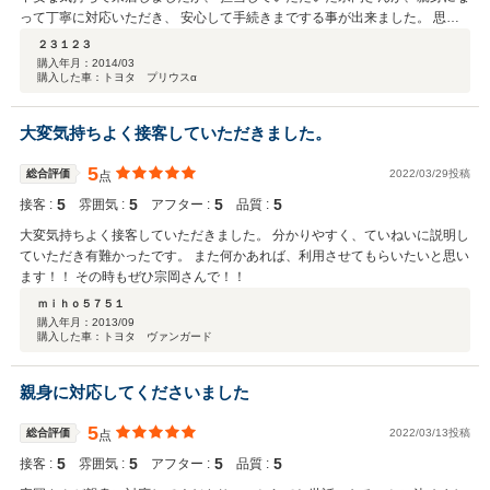
って丁寧に対応いただき、 安心して手続きまでする事が出来ました。 思い
出深い車を手放すことがあれば、またご相談させていただきたいと思いま
２３１２３
す。 ありがとうございました。
購入年月：
2014/03
購入した車：トヨタ プリウスα
大変気持ちよく接客していただきました。
5
総合評価
2022/03/29投稿
点
5
5
5
5
接客 :
雰囲気 :
アフター :
品質 :
大変気持ちよく接客していただきました。 分かりやすく、ていねいに説明し
ていただき有難かったです。 また何かあれば、利用させてもらいたいと思い
ます！！ その時もぜひ宗岡さんで！！
ｍｉｈｏ５７５１
購入年月：
2013/09
購入した車：トヨタ ヴァンガード
親身に対応してくださいました
5
総合評価
2022/03/13投稿
点
5
5
5
5
接客 :
雰囲気 :
アフター :
品質 :