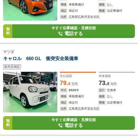
車検
車検整備付
修復
なし
保証
保証付
整備
法定整備付
住所
広島県広島市安佐北区
今すぐ在庫確認・見積依頼
無
電話する
料
マツダ
キャロル 660 GL 衝突安全装備車
販売店保証
支払総額
本体価格
79.
73.
8
8
万円
万円
年式
2022
年
走行
交換車
車検
車検整備付
修復
なし
保証
保証付
整備
法定整備付
住所
広島県広島市安佐北区
今すぐ在庫確認・見積依頼
無
電話する
料