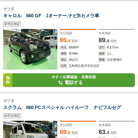
マツダ
キャロル 660 GF 1オーナー.ナビBカメラ車
販売店保証
支払総額
本体価格
95.
89.
8
8
万円
万円
年式
2020
年
走行
0.2
万km
車検
'27/04
修復
なし
保証
保証付
整備
法定整備付
住所
広島県広島市安佐北区
今すぐ在庫確認・見積依頼
無
電話する
料
マツダ
スクラム 660 PCスペシャル ハイルーフ ナビフルセグ
販売店保証
支払総額
本体価格
69.
63.
8
8
万円
万円