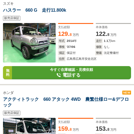
スズキ
ハスラー 660 G 走行11.800k
販売店保証
支払総額
本体価格
129.
122.
8
8
万円
万円
年式
2014
年
走行
1.1
万km
車検
'27/06
修復
なし
保証
保証付
整備
法定整備付
住所
広島県広島市安佐北区
今すぐ在庫確認・見積依頼
無
電話する
料
ホンダ
NEW
アクティトラック 660 アタック 4WD 農繁仕様ロー&デフロ
ック
販売店保証
支払総額
本体価格
159.
153.
8
8
万円
万円