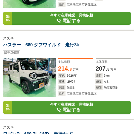
住所
広島県広島市安佐北区
今すぐ在庫確認・見積依頼
無
電話する
料
スズキ
ハスラー 660 タフワイルド 走行3k
販売店保証
支払総額
本体価格
214.
207.
8
8
万円
万円
年式
2026
年
走行
5
km
車検
'29/04
修復
なし
保証
保証付
整備
法定整備付
住所
広島県広島市安佐北区
今すぐ在庫確認・見積依頼
無
電話する
料
スズキ
ワゴンR 660 ZL 4WD 走行4キロ