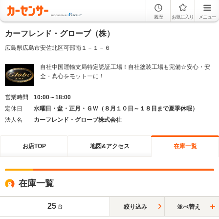
履歴
お気に入り
メニュー
カーフレンド・グローブ（株）
広島県広島市安佐北区可部南１－１－６
自社中国運輸支局特定認証工場！自社塗装工場も完備☆安心・安
全・真心をモットーに！
営業時間
10:00～18:00
定休日
水曜日・盆・正月・ＧＷ（８月１０日～１８日まで夏季休暇）
法人名
カーフレンド・グローブ株式会社
お店TOP
地図&アクセス
在庫一覧
在庫一覧
25
絞り込み
並べ替え
台