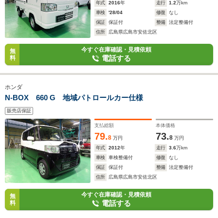
年式
2016
年
走行
1.2
万km
車検
'28/04
修復
なし
保証
保証付
整備
法定整備付
住所
広島県広島市安佐北区
今すぐ在庫確認・見積依頼
無
電話する
料
ホンダ
N-BOX 660 G 地域パトロールカー仕様
販売店保証
支払総額
本体価格
79.
73.
8
8
万円
万円
年式
2012
年
走行
3.6
万km
車検
車検整備付
修復
なし
保証
保証付
整備
法定整備付
住所
広島県広島市安佐北区
今すぐ在庫確認・見積依頼
無
電話する
料