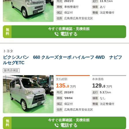
年式
2021
年
走行
11.9
万km
車検
車検整備付
修復
あり
保証
保証付
整備
法定整備付
住所
広島県広島市安佐北区
今すぐ在庫確認・見積依頼
無
電話する
料
トヨタ
ピクシスバン 660 クルーズターボ ハイルーフ 4WD ナビフ
ルセグETC
販売店保証
支払総額
本体価格
135.
129.
8
8
万円
万円
年式
2018
年
走行
5.3
万km
車検
'28/04
修復
なし
保証
保証付
整備
法定整備付
住所
広島県広島市安佐北区
今すぐ在庫確認・見積依頼
無
電話する
料