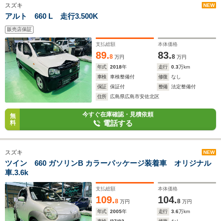
スズキ
NEW
アルト 660 L 走行3.500K
販売店保証
支払総額
本体価格
89.
83.
8
8
万円
万円
年式
2018
年
走行
0.3
万km
車検
車検整備付
修復
なし
保証
保証付
整備
法定整備付
住所
広島県広島市安佐北区
今すぐ在庫確認・見積依頼
無
電話する
料
スズキ
NEW
ツイン 660 ガソリンB カラーパッケージ装着車 オリジナル
車.3.6k
支払総額
本体価格
109.
104.
8
8
万円
万円
年式
2005
年
走行
3.6
万km