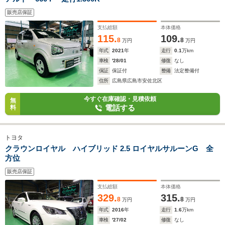
販売店保証
支払総額
本体価格
115.
109.
8
8
万円
万円
年式
2021
年
走行
0.1
万km
車検
'28/01
修復
なし
保証
保証付
整備
法定整備付
住所
広島県広島市安佐北区
今すぐ在庫確認・見積依頼
無
電話する
料
トヨタ
クラウンロイヤル ハイブリッド 2.5 ロイヤルサルーンG 全
方位
販売店保証
支払総額
本体価格
329.
315.
8
8
万円
万円
年式
2016
年
走行
1.6
万km
車検
'27/02
修復
なし