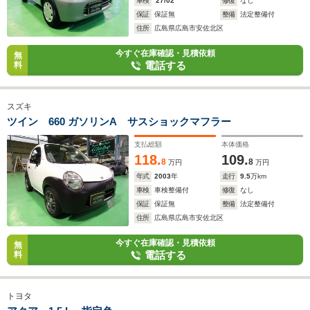
車検
'27/02
修復
なし
保証
保証無
整備
法定整備付
住所
広島県広島市安佐北区
今すぐ在庫確認・見積依頼
無
電話する
料
スズキ
ツイン 660 ガソリンA サスショックマフラー
支払総額
本体価格
118.
109.
8
8
万円
万円
年式
2003
年
走行
9.5
万km
車検
車検整備付
修復
なし
保証
保証無
整備
法定整備付
住所
広島県広島市安佐北区
今すぐ在庫確認・見積依頼
無
電話する
料
トヨタ