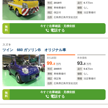
年式
2018
年
走行
0.7
万km
車検
車検整備付
修復
なし
保証
保証付
整備
法定整備付
住所
広島県広島市安佐北区
今すぐ在庫確認・見積依頼
無
電話する
料
スズキ
ツイン 660 ガソリンB オリジナル車
支払総額
本体価格
99.
93.
8
8
万円
万円
年式
2005
年
走行
5.6
万km
車検
車検整備付
修復
なし
保証
保証無
整備
法定整備付
住所
広島県広島市安佐北区
今すぐ在庫確認・見積依頼
無
電話する
料