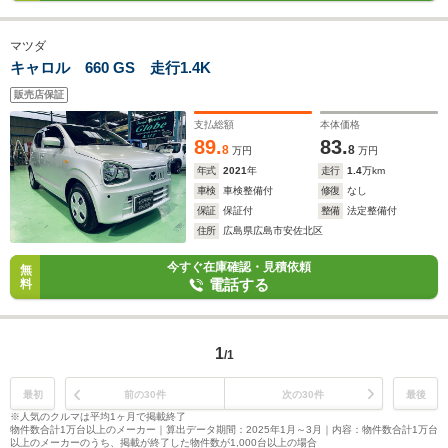
マツダ
キャロル 660 GS 走行1.4K
販売店保証
支払総額
本体価格
89.
83.
8
8
万円
万円
年式
2021
年
走行
1.4
万km
車検
車検整備付
修復
なし
保証
保証付
整備
法定整備付
住所
広島県広島市安佐北区
今すぐ在庫確認・見積依頼
無
電話する
料
1
/1
最初
前の30件
次の30件
最後
※人気のクルマは平均1ヶ月で掲載終了
物件数合計1万台以上のメーカー｜算出データ期間：2025年1月～3月｜内容：物件数合計1万台
以上のメーカーのうち、掲載が終了した物件数が1,000台以上の場合