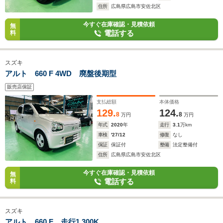
住所
広島県広島市安佐北区
今すぐ在庫確認・見積依頼
無
電話する
料
スズキ
アルト 660 F 4WD 廃盤後期型
販売店保証
支払総額
本体価格
129.
124.
8
8
万円
万円
年式
2020
年
走行
3.1
万km
車検
'27/12
修復
なし
保証
保証付
整備
法定整備付
住所
広島県広島市安佐北区
今すぐ在庫確認・見積依頼
無
電話する
料
スズキ
アルト 660 F 走行1.300K