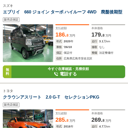
スズキ
エブリイ 660 ジョイン ターボ ハイルーフ 4WD 廃盤後期型
販売店保証
支払総額
本体価格
186.
179.
8
8
万円
万円
年式
2020
年
走行
3.1
万km
車検
'26/10
修復
なし
保証
保証付
整備
法定整備付
住所
広島県広島市安佐北区
今すぐ在庫確認・見積依頼
無
電話する
料
トヨタ
クラウンアスリート 2.0 G-T セレクションPKG
販売店保証
支払総額
本体価格
285.
269.
8
8
万円
万円
年式
2016
年
走行
4.7
万km