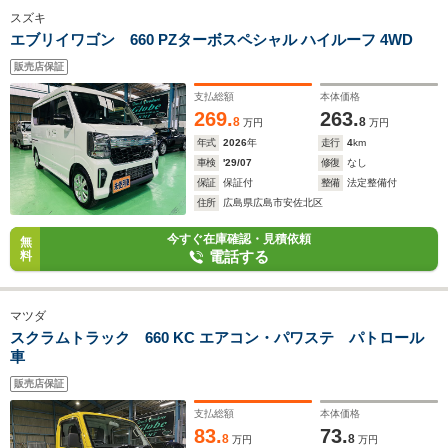
スズキ
エブリイワゴン 660 PZターボスペシャル ハイルーフ 4WD
販売店保証
支払総額
本体価格
269.
263.
8
8
万円
万円
年式
2026
年
走行
4
km
車検
'29/07
修復
なし
保証
保証付
整備
法定整備付
住所
広島県広島市安佐北区
今すぐ在庫確認・見積依頼
無
電話する
料
マツダ
スクラムトラック 660 KC エアコン・パワステ パトロール
車
販売店保証
支払総額
本体価格
83.
73.
8
8
万円
万円