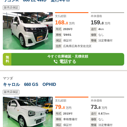
販売店保証
支払総額
本体価格
168.
159.
8
8
万円
万円
年式
2026
年
走行
4
km
車検
'29/01
修復
なし
保証
保証付
整備
法定整備付
住所
広島県広島市安佐北区
今すぐ在庫確認・見積依頼
無
電話する
料
マツダ
キャロル 660 GS OPHID
販売店保証
支払総額
本体価格
79.
73.
8
8
万円
万円
年式
2019
年
走行
0.8
万km
車検
車検整備付
修復
なし
保証
保証付
整備
法定整備付