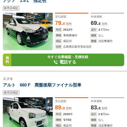
アクア 1.5 L 指定色
販売店保証
支払総額
本体価格
79.
69.
8
8
万円
万円
年式
2012
年
走行
4.7
万km
車検
車検整備付
修復
なし
保証
保証付
整備
法定整備付
住所
広島県広島市安佐北区
今すぐ在庫確認・見積依頼
無
電話する
料
スズキ
アルト 660 F 廃盤後期ファイナル型車
販売店保証
支払総額
本体価格
89.
83.
8
8
万円
万円
年式
2020
年
走行
2.8
万km
車検
'27/02
修復
なし
保証
保証付
整備
法定整備付