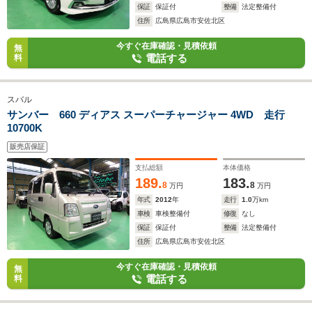
保証
保証付
整備
法定整備付
住所
広島県広島市安佐北区
今すぐ在庫確認・見積依頼
無
電話する
料
スバル
サンバー 660 ディアス スーパーチャージャー 4WD 走行
10700K
販売店保証
支払総額
本体価格
189.
183.
8
8
万円
万円
年式
2012
年
走行
1.0
万km
車検
車検整備付
修復
なし
保証
保証付
整備
法定整備付
住所
広島県広島市安佐北区
今すぐ在庫確認・見積依頼
無
電話する
料