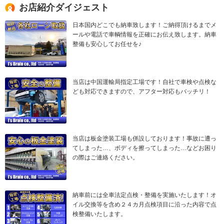
お店紹介ダイジェスト
日本国内どこでも納車致します！ご納得頂けるまでメ
ールや電話で車輌情報を正確にお伝え致します。納車
整備も安心してお任せを♪
当店は中国運輸局指定工場です！自社で車検や点検な
ども対応できますので、アフター対応もバッチリ！
当店は板金塗装工場も併設しております！事故に遭っ
てしまった…、ボディを擦ってしまった…などお困り
の際はご連絡ください。
納車前には全車法定点検・整備を実施いたします！オ
イル交換等を含め２４カ月点検項目に沿った内容で点
検整備いたします。