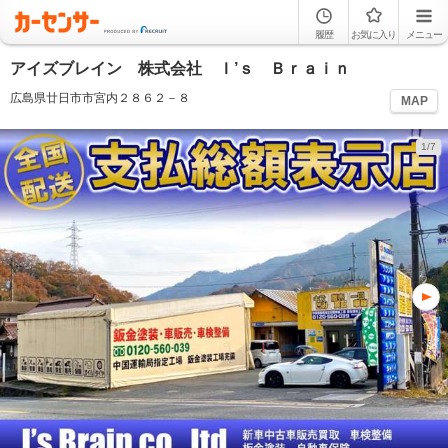
履歴
お気に入り
メニュー
アイズブレイン 株式会社 Ｉ’ｓ Ｂｒａｉｎ
広島県廿日市市宮内２８６２－８
MAP
1/7