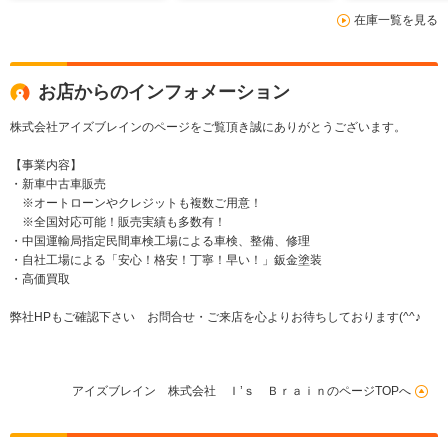
キーレス
在庫一覧を見る
お店からのインフォメーション
株式会社アイズブレインのページをご覧頂き誠にありがとうございます。
【事業内容】
・新車中古車販売
※オートローンやクレジットも複数ご用意！
※全国対応可能！販売実績も多数有！
・中国運輸局指定民間車検工場による車検、整備、修理
・自社工場による「安心！格安！丁寧！早い！」鈑金塗装
・高価買取
弊社HPもご確認下さい お問合せ・ご来店を心よりお待ちしております(^^♪
アイズブレイン 株式会社 Ｉ’ｓ ＢｒａｉｎのページTOPへ