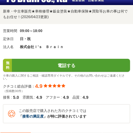
新車・中古車販売★車検修理★鈑金塗装★自動車保険★買取等お車の事は何で
もお任せ！(2026/04/23更新)
営業時間
09:00～18:00
定休日
日・祝
法人名
株式会社Ｉ’ｓ Ｂｒａｉｎ
無
電話する
料
※車の購入に関するご相談・確認専用ダイヤルです。その他のお問い合わせはご遠慮くださ
い。
4.9
クチコミ総合評価：
（投稿数30件）
5.0
4.9
4.9
4.9
接客 :
雰囲気 :
アフター :
品質 :
この販売店で購入された方のクチコミでは
「
接客の満足度
」が特に評価されています