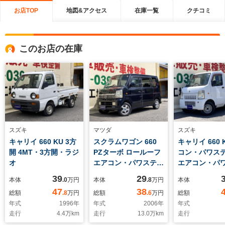
お店TOP
地図&アクセス
在庫一覧
クチコミ
このお店の在庫
スズキ
マツダ
スズキ
キャリイ 660 KU 3方
スクラムワゴン 660
キャリイ 660
開 4MT・3方開・ラジ
PZターボ ロールーフ
コン・パワステ
オ
エアコン・パワステ・
エアコン・パ
パワーウィンドウ・運
3方開・ラジオ
39
29
本体
.0
万円
本体
.8
万円
本体
転席エアバック・助手
47
38
総額
.8
万円
総額
.6
万円
総額
席エアバック・両側ス
年式
1996
年
年式
2006
年
年式
ライドドア・片側電動
走行
4.4
万km
走行
13.0
万km
走行
スライドドア・CD・