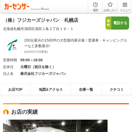
履歴
お気に入り
メニュー
（株）フジカーズジャパン 札幌店
無
電話する
料
北海道札幌市清田区清田２条２丁目１６－１
200台展示の1500坪の大型屋内展示場！普通車・キャンピングカ
ーなど多数展示!
(2026/07/19更新)
営業時間
09:00～18:00
定休日
火曜日（祝日を除く）
法人名
株式会社フジカーズジャパン
お店TOP
地図&アクセス
在庫一覧
クチコミ
お店の実績