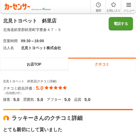
履歴
お気に入り
メニュー
北見トヨペット 斜里店
電話する
北海道斜里郡斜里町字豊倉４７－５
営業時間
09:30～18:00
法人名
北見トヨペット株式会社
お店TOP
クチコミ
北見トヨペット 斜里店(クチコミ詳細)
5.0
クチコミ総合評価：
（投稿数2件）
5.0
5.0
5.0
5.0
接客 :
雰囲気 :
アフター :
品質 :
ラッキーさんのクチコミ詳細
とても親切にして貰いました