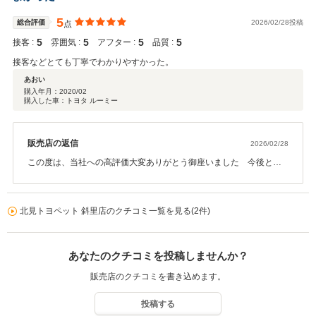
5
総合評価
2026/02/28投稿
点
5
5
5
5
接客 :
雰囲気 :
アフター :
品質 :
接客などとても丁寧でわかりやすかった。
あおい
購入年月：
2020/02
購入した車：トヨタ ルーミー
販売店の返信
2026/02/28
この度は、当社への高評価大変ありがとう御座いました 今後とも
お客様に安心、信頼してもらえる ように店舗全員で対応して参りま
す。
北見トヨペット 斜里店のクチコミ一覧を見る(2件)
あなたのクチコミを投稿しませんか？
販売店のクチコミを書き込めます。
投稿する