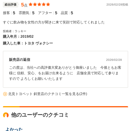
5
総合評価
2026/02/28投稿
点
5
5
5
5
接客 :
雰囲気 :
アフター :
品質 :
すぐに飲み物を女性の方が聞きに来て笑顔で対応してくれました
投稿者：ラッキー
購入年月：
2019/02
購入した車：トヨタ ヴォクシー
販売店の返信
2026/02/28
この度は、当社への高評価大変ありがとう御座いました 今後ともお客
様に 信頼、安心、をお届け出来るように 店舗全員で対応して参りま
すので よろしくお願いいたします
北見トヨペット 斜里店のクチコミ一覧を見る(2件)
他のユーザーのクチコミ
よかった