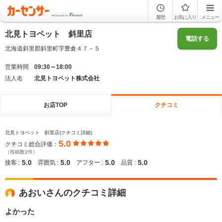
履歴
お気に入り
メニュー
北見トヨペット 斜里店
電話する
北海道斜里郡斜里町字豊倉４７－５
営業時間
09:30～18:00
法人名
北見トヨペット株式会社
お店TOP
クチコミ
北見トヨペット 斜里店(クチコミ詳細)
5.0
クチコミ総合評価：
（投稿数2件）
5.0
5.0
5.0
5.0
接客 :
雰囲気 :
アフター :
品質 :
あおいさんのクチコミ詳細
よかった