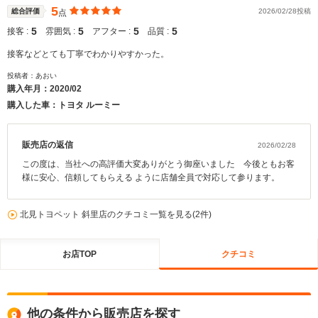
5
総合評価
2026/02/28投稿
点
5
5
5
5
接客 :
雰囲気 :
アフター :
品質 :
接客などとても丁寧でわかりやすかった。
投稿者：あおい
購入年月：
2020/02
購入した車：トヨタ ルーミー
販売店の返信
2026/02/28
この度は、当社への高評価大変ありがとう御座いました 今後ともお客
様に安心、信頼してもらえる ように店舗全員で対応して参ります。
北見トヨペット 斜里店のクチコミ一覧を見る(2件)
お店TOP
クチコミ
他の条件から販売店を探す