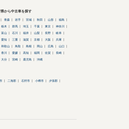
府県から中古車を探す
青森
岩手
宮城
秋田
山形
福島
栃木
群馬
埼玉
千葉
東京
神奈川
富山
石川
福井
山梨
長野
岐阜
愛知
三重
滋賀
京都
大阪
兵庫
和歌山
鳥取
島根
岡山
広島
山口
香川
愛媛
高知
福岡
佐賀
長崎
大分
宮崎
鹿児島
沖縄
市
二海郡
石狩市
小樽市
夕張郡