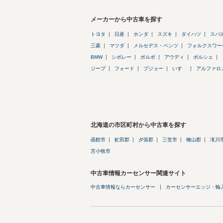
メーカーから中古車を探す
トヨタ
日産
ホンダ
スズキ
ダイハツ
スバ
三菱
マツダ
メルセデス・ベンツ
フォルクスワー
BMW
シボレー
ボルボ
アウディ
ポルシェ
ジープ
フォード
プジョー
いすゞ
アルファロ
北海道の市区町村から中古車を探す
函館市
虻田郡
夕張郡
三笠市
檜山郡
滝川
苫小牧市
中古車情報カーセンサー関連サイト
中古車情報ならカーセンサー
カーセンサーエッジ・輸