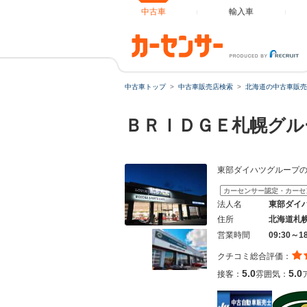
中古車
輸入車
中古車トップ
中古車販売店検索
北海道の中古車販売
ＢＲＩＤＧＥ札幌グル
東部ダイハツグループ
カーセンサー認定・カーセ
法人名
東部ダイ
住所
北海道札
営業時間
09:30～1
クチコミ総合評価：
5.0
5.0
接客：
雰囲気：