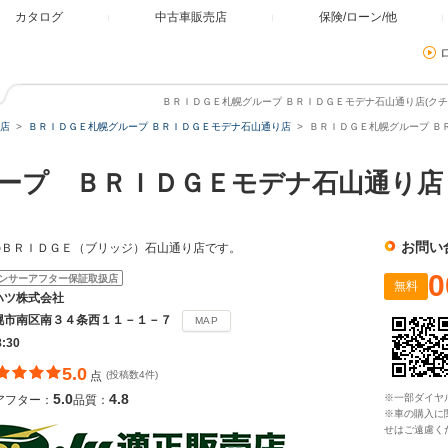
カタログ
中古車販売店
保険/ローン/他
ＢＲＩＤＧＥ札幌グループ ＢＲＩＤＧＥモデナ石山通り店(クチコ
店
ＢＲＩＤＧＥ札幌グループ ＢＲＩＤＧＥモデナ石山通り店
ＢＲＩＤＧＥ札幌グループ Ｂ
ープ ＢＲＩＤＧＥモデナ石山通り店
お問い
のＢＲＩＤＧＥ（ブリッジ）石山通り店です。
0
ンサーアフター保証取扱店
無料
ハツ株式会社
幌市南区南３４条西１１－１－７
MAP
8:30
5.0
点
(投稿数4件)
5.0
4.8
※一部ダイヤ
アフター：
品質：
※車の購入に
せはご遠慮く