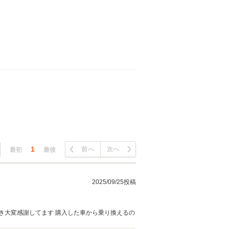
1
前へ
次へ
最初
最後
2025/09/25投稿
き大変感謝してます 購入した車から乗り換えるの