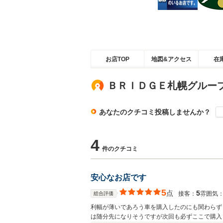
お店TOP
地図&アクセス
在
ＢＲＩＤＧＥ札幌グルー
あなたのクチコミ投稿しませんか？
4
件のクチコミ
安心なお店です
5
点
5
接客：
雰囲気
総合評価
利幅が薄いであろう車を購入したのにも関わらず
は随分先になりそうですが次回も必ずここで購入