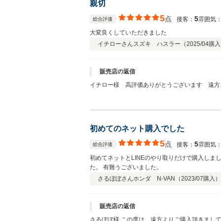
親切
5
点
5
接客：
雰囲気
総合評価
大変良くしていただきました
イチローさん
スズキ ハスラー（
2025/04
購入
販売店の返信
イチロー様 高評価ありがとうございます 遠方
会いできる事を楽しみにしております 今後とも
初めてのネット購入でした
5
点
5
接客：
雰囲気
総合評価
初めてネットとLINEのやり取りだけで購入しま
た。 有難うございました。
さるぼぼさん
ホンダ N-VAN（
2023/07
購入）
販売店の返信
さるぼぼ様 この度は、遠方よりご購入頂きましてありがとうございました。無事に届いて安心しました。 これからのカーライフが楽しみですね。 北海道にお越しの際は、ぜひ遊び