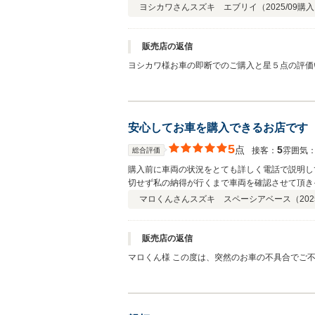
ヨシカワさん
スズキ エブリイ（
2025/09
購入
販売店の返信
ヨシカワ様お車の即断でのご購入と星５点の評価
ます
安心してお車を購入できるお店です
5
点
5
接客：
雰囲気
総合評価
購入前に車両の状況をとても詳しく電話で説明し
切せず私の納得が行くまで車両を確認させて頂き
す。 今後も末長くお付き合いして行きたいと思
マロくんさん
スズキ スペーシアベース（
202
販売店の返信
マロくん様 この度は、突然のお車の不具合でご不便おかけし申し訳ございませんでした。 私ども
スローガンとして全社員で共有して日々、活動し