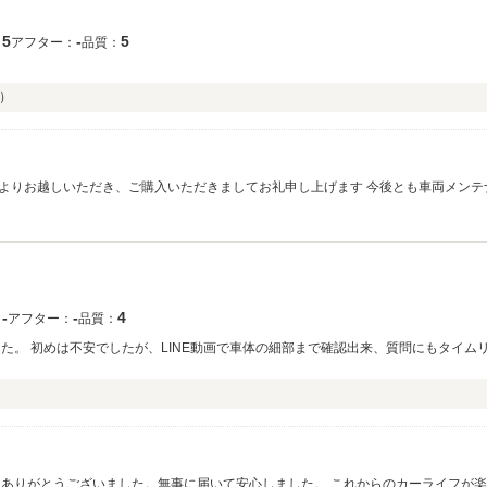
5
‐
5
：
アフター：
品質：
）
よりお越しいただき、ご購入いただきましてお礼申し上げます 今後とも車両メンテ
よろしくお願いいたします
‐
‐
4
：
アフター：
品質：
した。 初めは不安でしたが、LINE動画で車体の細部まで確認出来、質問にもタイ