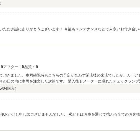
）
いただき誠にありがとうございます！ 今後もメンテナンスなどで末永いお付き合い
5
5
5
：
アフター：
品質：
て頂きました。車両確認時もこちらの予定が合わず閉店後の来店でしたが、カーア
その日の内に車両を注文した次第です。 購入後もメーターに現れたチェックランプ
っております♪ 口コミ方法が分からず遅い投稿となりまし申し訳有りません。
5/04
購入）
はお車を通じて携わる全てのお客様に最高の笑顔、挨拶、アフターフォローを当社の
ております。 高評価を頂いてとても嬉しいです。 今後共、末長いお付き合いの方