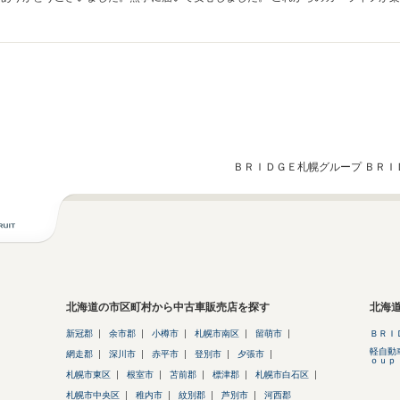
した。
ＢＲＩＤＧＥ札幌グループ ＢＲＩ
北海道の市区町村から中古車販売店を探す
北海
新冠郡
余市郡
小樽市
札幌市南区
留萌市
ＢＲＩ
軽自動
網走郡
深川市
赤平市
登別市
夕張市
ｏｕｐ
札幌市東区
根室市
苫前郡
標津郡
札幌市白石区
札幌市中央区
稚内市
紋別郡
芦別市
河西郡