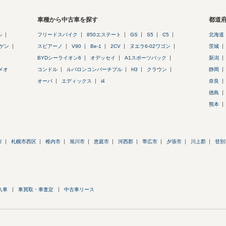
車種から中古車を探す
都道
ル
フリードスパイク
850エステート
GS
S5
C5
北海道
ゲン
スピアーノ
V90
Be-1
2CV
ヌエラ6-02ワゴン
茨城
BYDシーライオン6
オデッセイ
A1スポーツバック
新潟
メオ
コンドル
ルバロンコンバーチブル
H3
クラウン
静岡
オーパ
エディックス
i4
奈良
徳島
熊本
市
札幌市西区
稚内市
旭川市
恵庭市
河西郡
帯広市
夕張市
川上郡
登別
入車
車買取・車査定
中古車リース