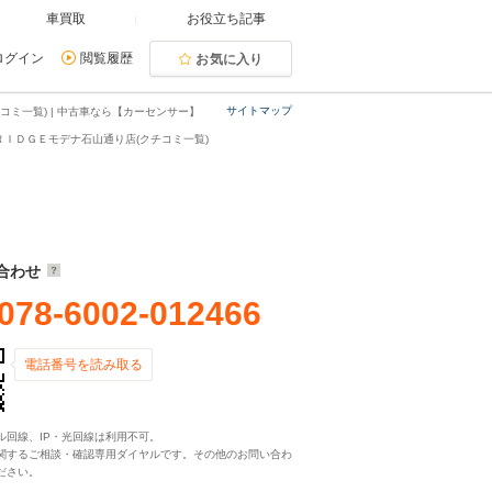
車買取
お役立ち記事
ログイン
閲覧履歴
お気に入り
サイトマップ
ミ一覧) | 中古車なら【カーセンサー】
ＲＩＤＧＥモデナ石山通り店(クチコミ一覧)
合わせ
078-6002-012466
電話番号を読み取る
ル回線、IP・光回線は利用不可。
関するご相談・確認専用ダイヤルです。その他のお問い合わ
ださい。