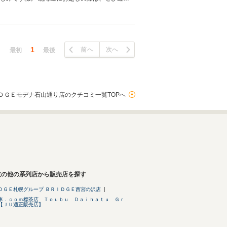
1
前へ
次へ
最初
最後
ＤＧＥモデナ石山通り店のクチコミ一覧TOPへ
道の他の系列店から販売店を探す
ＤＧＥ札幌グループ ＢＲＩＤＧＥ西宮の沢店
車．ｃｏｍ標茶店 Ｔｏｕｂｕ Ｄａｉｈａｔｕ Ｇｒ
【ＪＵ適正販売店】