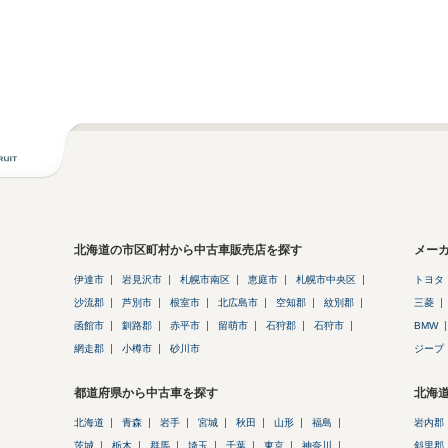
北海道の市区町村から中古車販売店を探す
メー
伊達市
岩見沢市
札幌市南区
恵庭市
札幌市中央区
トヨタ
沙流郡
芦別市
根室市
北広島市
空知郡
紋別郡
三菱
函館市
釧路郡
赤平市
留萌市
石狩郡
石狩市
BMW
網走郡
小樽市
砂川市
ジープ
都道府県から中古車を探す
北海
北海道
青森
岩手
宮城
秋田
山形
福島
岩内郡
茨城
栃木
群馬
埼玉
千葉
東京
神奈川
斜里郡