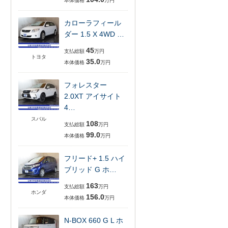
本体価格
万円
カローラフィール
ダー 1.5 X 4WD …
45
支払総額
万円
トヨタ
35.0
本体価格
万円
フォレスター
2.0XT アイサイト
4…
スバル
108
支払総額
万円
99.0
本体価格
万円
フリード+ 1.5 ハイ
ブリッド G ホ…
163
支払総額
万円
ホンダ
156.0
本体価格
万円
N-BOX 660 G L ホ