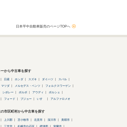
日本平中自動車販売のページTOPへ
カーから中古車を探す
日産
ホンダ
スズキ
ダイハツ
スバル
マツダ
メルセデス・ベンツ
フォルクスワーゲン
シボレー
ボルボ
アウディ
ポルシェ
フォード
プジョー
いすゞ
アルファロメオ
道の市区町村から中古車を探す
上川郡
苫小牧市
北見市
深川市
美唄市
三笠市
札幌市白石区
標津郡
室蘭市