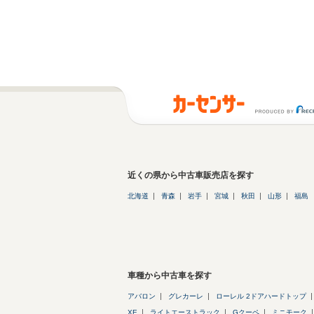
近くの県から中古車販売店を探す
北海道
青森
岩手
宮城
秋田
山形
福島
車種から中古車を探す
アバロン
グレカーレ
ローレル 2ドアハードトップ
XE
ライトエーストラック
Gクーペ
ミニモーク