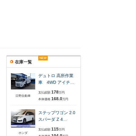
NEW
NEW
NEW
NEW
NEW
NEW
在庫一覧
デュトロ 高所作業
車 4WD アイチ…
178
支払総額
万円
日野自動車
168.0
本体価格
万円
ステップワゴン 2.0
スパーダ Z 4…
115
支払総額
万円
ホンダ
104.0