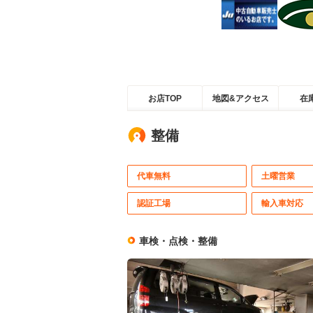
お店TOP
地図&アクセス
在
整備
代車無料
土曜営業
認証工場
輸入車対応
車検・点検・整備