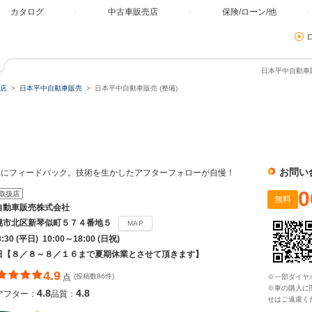
カタログ
中古車販売店
保険/ローン/他
日本平中自動車販
店
日本平中自動車販売
日本平中自動車販売 (整備)
お問い
備にフィードバック。技術を生かしたアフターフォローが自慢！
0
取扱店
無料
自動車販売株式会社
幌市北区新琴似町５７４番地５
MAP
:30 (平日) 10:00～18:00 (日祝)
日【８／８～８／１６まで夏期休業とさせて頂きます】
4.9
点
(投稿数86件)
※一部ダイヤ
※車の購入に
4.8
4.8
アフター：
品質：
せはご遠慮く