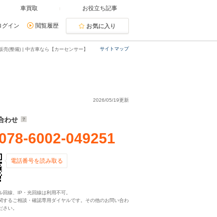
車買取
お役立ち記事
ログイン
閲覧履歴
お気に入り
サイトマップ
売(整備) | 中古車なら【カーセンサー】
2026/05/19更新
合わせ
078-6002-049251
電話番号を読み取る
ル回線、IP・光回線は利用不可。
関するご相談・確認専用ダイヤルです。その他のお問い合わ
ださい。