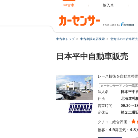
中古車
輸入車
中古車トップ
中古車販売店検索
北海道の中古車販売
日本平中自動車販売
レース技術を自動車整
カーセンサーアフター保証
法人名
日本平中
住所
北海道札
営業時間
09:30～18
定休日
第２土曜
クチコミ総合評価：
4.9
4.8
接客：
雰囲気：