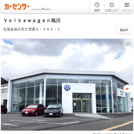
履歴
お気に入り
メニュー
Ｖｏｌｋｓｗａｇｅｎ旭川
北海道旭川市大雪通５－４９５－１
MAP
1/7