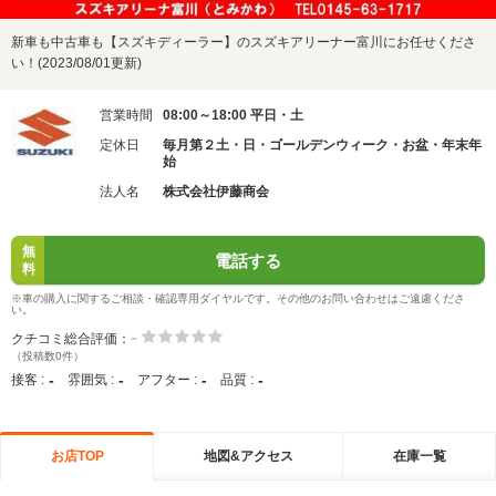
新車も中古車も【スズキディーラー】のスズキアリーナー富川にお任せくださ
い！(2023/08/01更新)
営業時間
08:00～18:00 平日・土
定休日
毎月第２土・日・ゴールデンウィーク・お盆・年末年
始
法人名
株式会社伊藤商会
無
電話する
料
※車の購入に関するご相談・確認専用ダイヤルです。その他のお問い合わせはご遠慮くださ
い。
-
クチコミ総合評価：
（投稿数0件）
-
-
-
-
接客 :
雰囲気 :
アフター :
品質 :
お店TOP
地図&アクセス
在庫一覧