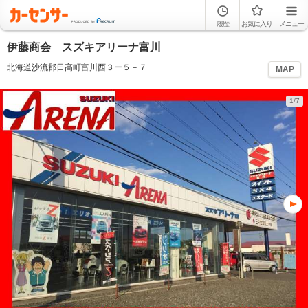
履歴
お気に入り
メニュー
伊藤商会 スズキアリーナ富川
北海道沙流郡日高町富川西３ー５－７
MAP
1/7