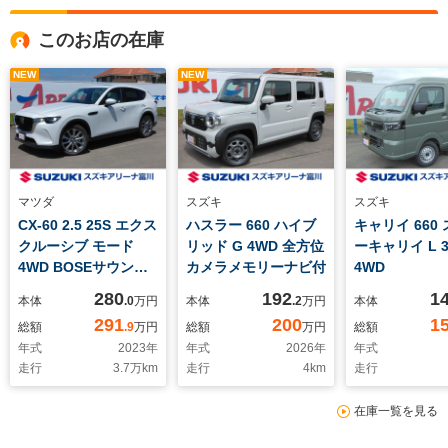
このお店の在庫
NEW
NEW
マツダ
スズキ
スズキ
CX-60 2.5 25S エクス
ハスラー 660 ハイブ
キャリイ 660
クルーシブ モード
リッド G 4WD 全方位
ーキャリイ L 
4WD BOSEサウン
カメラメモリーナビ付
4WD
ド 電動リアゲート
280
192
1
本体
.0
万円
本体
.2
万円
本体
サンルーフ 前後ドラ
291
200
1
総額
.9
万円
総額
万円
総額
レコ ETC 冬タイヤ
年式
2023
年
年式
2026
年
年式
走行
3.7
万km
走行
4
km
走行
在庫一覧を見る