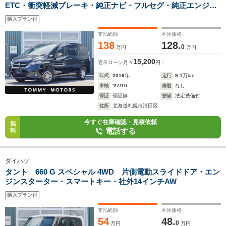
ETC・衝突軽減ブレーキ・純正ナビ・フルセグ・純正エンジン
スターター・クルーズコントロール・寒冷地仕様
購入プラン付
支払総額
本体価格
138
128.
0
万円
万円
15,200
通常ローン
月々
円
年式
2016
年
走行
9.1
万km
車検
'27/10
修復
なし
保証
保証無
整備
法定整備付
住所
北海道札幌市清田区
今すぐ在庫確認・見積依頼
無
電話する
料
ダイハツ
タント 660 G スペシャル 4WD 片側電動スライドドア・エン
ジンスターター・スマートキー・社外14インチAW
購入プラン付
支払総額
本体価格
54
48.
0
万円
万円