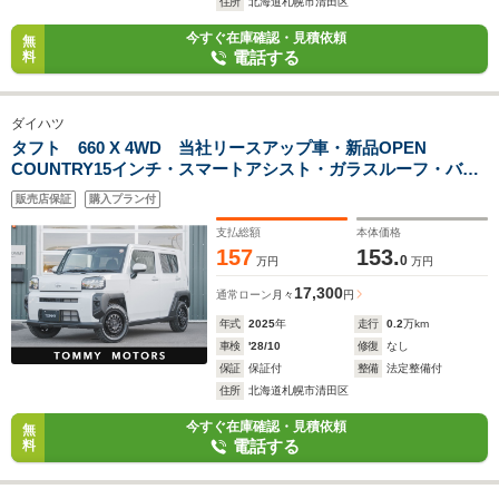
住所
北海道札幌市清田区
今すぐ在庫確認・見積依頼
無
電話する
料
ダイハツ
タフト 660 X 4WD 当社リースアップ車・新品OPEN
COUNTRY15インチ・スマートアシスト・ガラスルーフ・バッ
クカメラ・障害物センサー・アダプティブクルーズコントロー
販売店保証
購入プラン付
ル・衝突軽減ブレーキ
支払総額
本体価格
157
153.
0
万円
万円
17,300
通常ローン
月々
円
年式
2025
年
走行
0.2
万km
車検
'28/10
修復
なし
保証
保証付
整備
法定整備付
住所
北海道札幌市清田区
今すぐ在庫確認・見積依頼
無
電話する
料