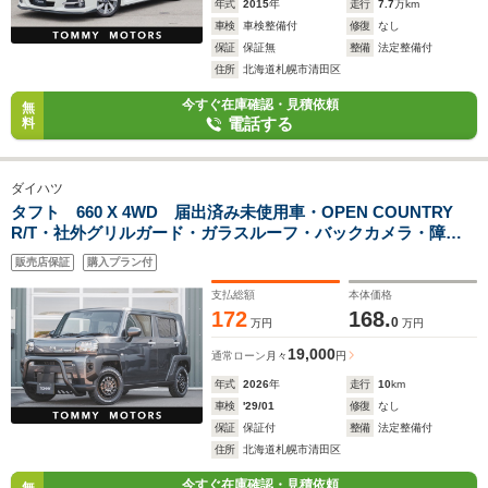
年式
2015
年
走行
7.7
万km
車検
車検整備付
修復
なし
保証
保証無
整備
法定整備付
住所
北海道札幌市清田区
今すぐ在庫確認・見積依頼
無
電話する
料
ダイハツ
タフト 660 X 4WD 届出済み未使用車・OPEN COUNTRY
R/T・社外グリルガード・ガラスルーフ・バックカメラ・障害
物センサー・衝突軽減ブレーキ
販売店保証
購入プラン付
支払総額
本体価格
172
168.
0
万円
万円
19,000
通常ローン
月々
円
年式
2026
年
走行
10
km
車検
'29/01
修復
なし
保証
保証付
整備
法定整備付
住所
北海道札幌市清田区
今すぐ在庫確認・見積依頼