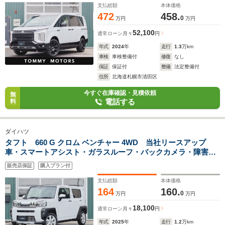
水シート・アダプティブクルーズコントロール
支払総額
本体価格
472
458.
0
万円
万円
52,100
通常ローン
月々
円
年式
2024
年
走行
1.3
万km
車検
車検整備付
修復
なし
保証
保証付
整備
法定整備付
住所
北海道札幌市清田区
今すぐ在庫確認・見積依頼
無
電話する
料
ダイハツ
タフト 660 G クロム ベンチャー 4WD 当社リースアップ
車・スマートアシスト・ガラスルーフ・バックカメラ・障害物
センサー・シートヒーター・アダプティブクルーズコントロー
販売店保証
購入プラン付
ル・純正15インチAW・衝突軽減ブレーキ
支払総額
本体価格
164
160.
0
万円
万円
18,100
通常ローン
月々
円
年式
2025
年
走行
1.2
万km