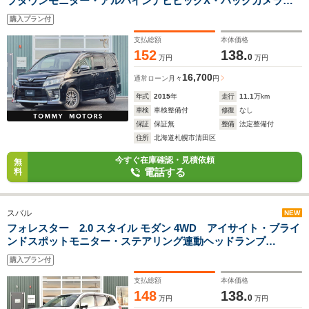
プダウンモニター・アルパインナビビッグX・バックカメラ・
ETC・フルセグ・スマートキー・スペアキー
購入プラン付
支払総額
本体価格
152
138.
0
万円
万円
16,700
通常ローン
月々
円
年式
2015
年
走行
11.1
万km
車検
車検整備付
修復
なし
保証
保証無
整備
法定整備付
住所
北海道札幌市清田区
今すぐ在庫確認・見積依頼
無
電話する
料
スバル
NEW
フォレスター 2.0 スタイル モダン 4WD アイサイト・ブライ
ンドスポットモニター・ステアリング連動ヘッドランプ
(SRH)・ETC・クルーズコントロール・SI-DRIVE・X-MODE・
購入プラン付
前後シートヒーター・衝突軽減ブレーキ・車線逸脱警報・純正
18インチAW・スマートキー
支払総額
本体価格
148
138.
0
万円
万円