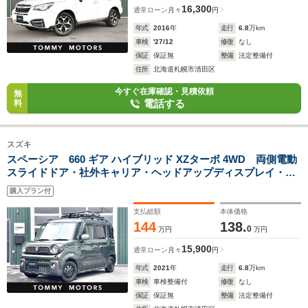
16,300
通常ローン
月々
円
年式
2016
年
走行
6.8
万km
車検
'27/12
修復
なし
保証
保証無
整備
法定整備付
住所
北海道札幌市清田区
今すぐ在庫確認・見積依頼
無
電話する
料
スズキ
スペーシア 660 ギア ハイブリッド XZターボ 4WD 両側電動
スライドドア・社外キャリア・ヘッドアップディスプレイ・ス
ズキセーフティサポート・全周囲カメラ・バックカメラ・障害
購入プラン付
物センサー・アダプティブクルコン・社外エンジンスタータ
ー・ETC・スマートキー
支払総額
本体価格
144
138.
0
万円
万円
15,900
通常ローン
月々
円
年式
2021
年
走行
6.8
万km
車検
車検整備付
修復
なし
保証
保証無
整備
法定整備付