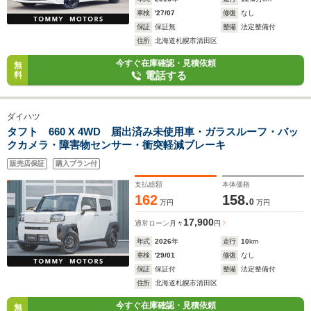
車検
'27/07
修復
なし
保証
保証無
整備
法定整備付
住所
北海道札幌市清田区
今すぐ在庫確認・見積依頼
無
電話する
料
ダイハツ
タフト 660 X 4WD 届出済み未使用車・ガラスルーフ・バッ
クカメラ・障害物センサー・衝突軽減ブレーキ
販売店保証
購入プラン付
支払総額
本体価格
162
158.
0
万円
万円
17,900
通常ローン
月々
円
年式
2026
年
走行
10
km
車検
'29/01
修復
なし
保証
保証付
整備
法定整備付
住所
北海道札幌市清田区
今すぐ在庫確認・見積依頼
無