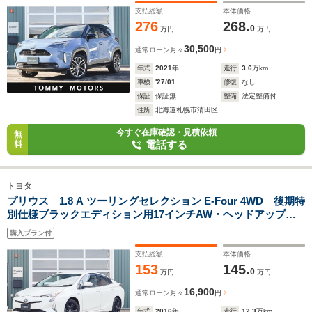
支払総額
本体価格
276
268.
0
万円
万円
30,500
通常ローン
月々
円
年式
2021
年
走行
3.6
万km
車検
'27/01
修復
なし
保証
保証無
整備
法定整備付
住所
北海道札幌市清田区
今すぐ在庫確認・見積依頼
無
電話する
料
トヨタ
プリウス 1.8 A ツーリングセレクション E-Four 4WD 後期特
別仕様ブラックエディション用17インチAW・ヘッドアップデ
ィスプレイ・ブラインドスポットモニター・バックカメラ・
購入プラン付
ETC・純正ナビ
支払総額
本体価格
153
145.
0
万円
万円
16,900
通常ローン
月々
円
年式
2016
年
走行
12.3
万km