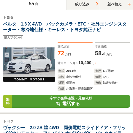
55
絞り込み
並べ替え
台
トヨタ
ベルタ 1.3 X 4WD バックカメラ・ETC・社外エンジンスタ
ーター・寒冷地仕様・キーレス・トヨタ純正ナビ
購入プラン付
支払総額
本体価格
72
58.
0
万円
万円
10,400
通常ローン
月々
円
年式
2011
年
走行
6.8
万km
車検
車検整備付
修復
なし
保証
保証無
整備
法定整備付
住所
北海道札幌市清田区
今すぐ在庫確認・見積依頼
無
電話する
料
トヨタ
ヴォクシー 2.0 ZS 煌 4WD 両側電動スライドドア・フリッ