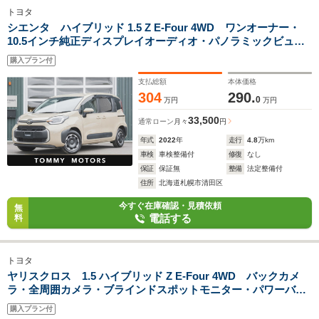
トヨタ
シエンタ ハイブリッド 1.5 Z E-Four 4WD ワンオーナー・
10.5インチ純正ディスプレイオーディオ・パノラミックビュー
M・両側電動スライドドア・トヨタチームメイト・トヨタセー
購入プラン付
フティセンス・ブラインドスポットモニター・バックカメラ・
クリアランスソナー
支払総額
本体価格
304
290.
0
万円
万円
33,500
通常ローン
月々
円
年式
2022
年
走行
4.8
万km
車検
車検整備付
修復
なし
保証
保証無
整備
法定整備付
住所
北海道札幌市清田区
今すぐ在庫確認・見積依頼
無
電話する
料
トヨタ
ヤリスクロス 1.5 ハイブリッド Z E-Four 4WD バックカメ
ラ・全周囲カメラ・ブラインドスポットモニター・パワーバッ
クドア・アダプティブハイビーム・ETC・純正T-Connectナビ
購入プラン付