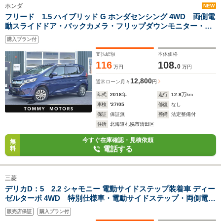
ホンダ
NEW
フリード 1.5 ハイブリッド G ホンダセンシング 4WD 両側電
動スライドドア・バックカメラ・フリップダウンモニター・ホ
ンダセンシング・ETC・アダプティブクルコン・車両接近通報
購入プラン付
装置・車線維持支援システム・衝突軽減ブレーキ・フロントワ
イパーデアイサー
支払総額
本体価格
116
108.
0
万円
万円
12,800
通常ローン
月々
円
年式
2018
年
走行
12.8
万km
車検
'27/05
修復
なし
保証
保証無
整備
法定整備付
住所
北海道札幌市清田区
今すぐ在庫確認・見積依頼
無
電話する
料
三菱
デリカD：5 2.2 シャモニー 電動サイドステップ装着車 ディー
ゼルターボ 4WD 特別仕様車・電動サイドステップ・両側電動
スライドドア・マルチアラウンドビューM・ブラインドスポッ
販売店保証
購入プラン付
トM・バックカメラ・e-Assist・パワーバックドア・ETC・撥