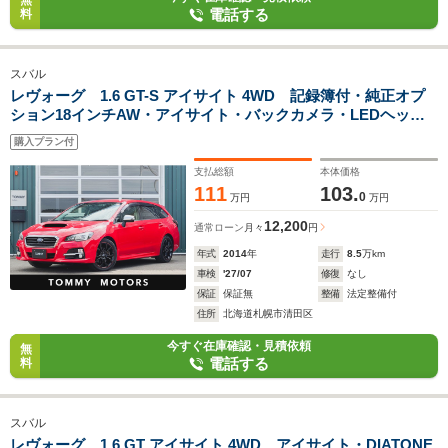
無
電話する
料
スバル
レヴォーグ 1.6 GT-S アイサイト 4WD 記録簿付・純正オプ
ション18インチAW・アイサイト・バックカメラ・LEDヘッド
ライト・アダプティブクルーズコントロール・ビルシュタイン
購入プラン付
ダンパー・電動シート・SI-DRIVE・スマートキー
支払総額
本体価格
111
103.
0
万円
万円
12,200
通常ローン
月々
円
年式
2014
年
走行
8.5
万km
車検
'27/07
修復
なし
保証
保証無
整備
法定整備付
住所
北海道札幌市清田区
今すぐ在庫確認・見積依頼
無
電話する
料
スバル
レヴォーグ 1.6 GT アイサイト 4WD アイサイト・DIATONE