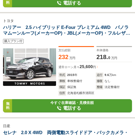
電話する
料
トヨタ
ハリアー 2.5 ハイブリッド E-Four プレミアム 4WD パノラ
マムーンルーフ(メーカーOP)・JBL(メーカーOP)・フルレザー
シート(メーカーOP)・モデリスタフロントエアロ・シートヒー
購入プラン付
ター・バックカメラ・LEDヘッドライト
支払総額
本体価格
232
218.
0
万円
万円
25,600
通常ローン
月々
円
年式
2015
年
走行
9.6
万km
車検
車検整備付
修復
なし
保証
保証無
整備
法定整備付
住所
北海道札幌市清田区
今すぐ在庫確認・見積依頼
無
電話する
料
日産
セレナ 2.0 X 4WD 両側電動スライドドア・バックカメラ・