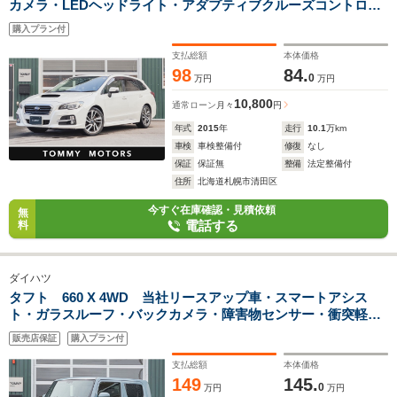
カメラ・LEDヘッドライト・アダプティブクルーズコントロー
ル・ドラレコ・電動シート・純正18インチAW・SI-DRIVE・ス
購入プラン付
マートキー
支払総額
本体価格
98
84.
0
万円
万円
10,800
通常ローン
月々
円
年式
2015
年
走行
10.1
万km
車検
車検整備付
修復
なし
保証
保証無
整備
法定整備付
住所
北海道札幌市清田区
今すぐ在庫確認・見積依頼
無
電話する
料
ダイハツ
タフト 660 X 4WD 当社リースアップ車・スマートアシス
ト・ガラスルーフ・バックカメラ・障害物センサー・衝突軽減
ブレーキ
販売店保証
購入プラン付
支払総額
本体価格
149
145.
0
万円
万円