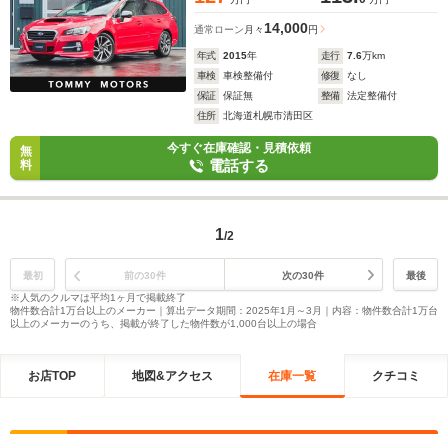
14,000
通常ローン
月々
円
年式
2015
年
走行
7.6
万km
車検
車検整備付
修復
なし
保証
保証無
整備
法定整備付
住所
北海道札幌市清田区
今すぐ在庫確認・見積依頼
無
電話する
料
1
/2
最初
前の30件
次の30件
最後
※人気のクルマは平均1ヶ月で掲載終了
物件数合計1万台以上のメーカー｜算出データ期間：2025年1月～3月｜内容：物件数合計1万台
以上のメーカーのうち、掲載が終了した物件数が1,000台以上の場合
お店TOP
地図&アクセス
在庫一覧
クチコミ