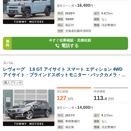
16,400
通常ローン
月々
円
年式
2025
年
走行
0.6
万km
車検
'28/05
修復
なし
保証
保証付
整備
法定整備付
住所
北海道札幌市清田区
今すぐ在庫確認・見積依頼
無
電話する
料
スバル
レヴォーグ 1.6 GT アイサイト スマート エディション 4WD
アイサイト・ブラインドスポットモニター・バックカメラ・
LEDヘッドライト・ETC・アダプティブクルーズコントロー
購入プラン付
ル・SI-DRIVE
支払総額
本体価格
127
113.
0
万円
万円
14,000
通常ローン
月々
円
年式
2017
年
走行
9.1
万km
車検
車検整備付
修復
なし
保証
保証無
整備
法定整備付