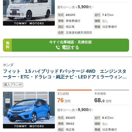
5,900
通常ローン
月々
円
年式
2013
年
走行
7.6
万km
車検
車検整備付
修復
なし
保証
保証無
整備
法定整備付
住所
北海道札幌市清田区
今すぐ在庫確認・見積依頼
無
電話する
料
ホンダ
フィット 1.5 ハイブリッド Fパッケージ 4WD エンジンスタ
ーター・ETC・ドラレコ・純正ナビ・LEDドアミラーウィンカ
ー・スマートキー
購入プラン付
支払総額
本体価格
76
68.
0
万円
万円
9,900
通常ローン
月々
円
年式
2014
年
走行
8.4
万km
車検
'26/12
修復
なし
保証
保証無
整備
法定整備付