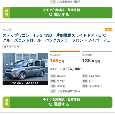
住所
北海道札幌市清田区
今すぐ在庫確認・見積依頼
無
電話する
料
ホンダ
NEW
ステップワゴン 1.5 G 4WD 片側電動スライドドア・ETC・
クルーズコントロール・バックカメラ・フロントワイパーデア
イサー・ヒーテッドドアミラー・社外16インチAW・わくわく
購入プラン付
ゲート・Wエアコン・スマートキー
支払総額
本体価格
146
138.
0
万円
万円
16,100
通常ローン
月々
円
年式
2016
年
走行
12.9
万km
車検
'27/07
修復
なし
保証
保証無
整備
法定整備付
住所
北海道札幌市清田区
今すぐ在庫確認・見積依頼
無
電話する
料