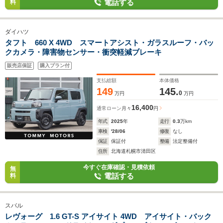
電話する
料
ダイハツ
タフト 660 X 4WD スマートアシスト・ガラスルーフ・バッ
クカメラ・障害物センサー・衝突軽減ブレーキ
販売店保証
購入プラン付
支払総額
本体価格
149
145.
0
万円
万円
16,400
通常ローン
月々
円
年式
2025
年
走行
0.3
万km
車検
'28/06
修復
なし
保証
保証付
整備
法定整備付
住所
北海道札幌市清田区
今すぐ在庫確認・見積依頼
無
電話する
料
スバル
レヴォーグ 1.6 GT-S アイサイト 4WD アイサイト・バック