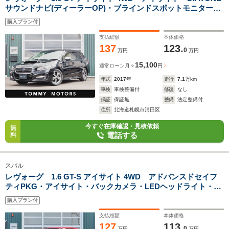
サウンドナビ(ディーラーOP)・ブラインドスポットモニター・
バックカメラ・LEDヘッドライト・ETC・シートヒーター・ア
購入プラン付
ダプティブクルーズコントロール
支払総額
本体価格
137
123.
0
万円
万円
15,100
通常ローン
月々
円
年式
2017
年
走行
7.1
万km
車検
車検整備付
修復
なし
保証
保証無
整備
法定整備付
住所
北海道札幌市清田区
今すぐ在庫確認・見積依頼
無
電話する
料
スバル
レヴォーグ 1.6 GT-S アイサイト 4WD アドバンスドセイフ
ティPKG・アイサイト・バックカメラ・LEDヘッドライト・ア
ダプティブクルコン・ブラインドスポットモニター・シートメ
購入プラン付
モリー・シートヒーター・ドラレコ・電動シート・純正18イン
チAW・SI-DRIVE
支払総額
本体価格
127
113.
0
万円
万円