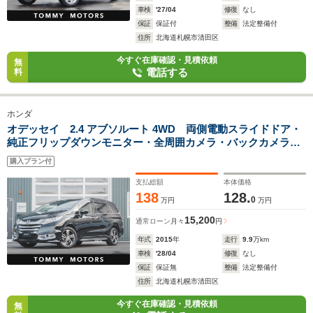
車検
'27/04
修復
なし
保証
保証付
整備
法定整備付
住所
北海道札幌市清田区
今すぐ在庫確認・見積依頼
無
電話する
料
ホンダ
オデッセイ 2.4 アブソルート 4WD 両側電動スライドドア・
純正フリップダウンモニター・全周囲カメラ・バックカメラ・
LEDヘッドライト・ホンダセンシング・ETC・クルーズコント
購入プラン付
ロール・記録簿付・スマートキー
支払総額
本体価格
138
128.
0
万円
万円
15,200
通常ローン
月々
円
年式
2015
年
走行
9.9
万km
車検
'28/04
修復
なし
保証
保証無
整備
法定整備付
住所
北海道札幌市清田区
今すぐ在庫確認・見積依頼
無