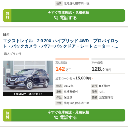
住所
北海道札幌市清田区
今すぐ在庫確認・見積依頼
無
電話する
料
日産
エクストレイル 2.0 20X ハイブリッド 4WD プロパイロッ
ト・バックカメラ・パワーバックドア・シートヒーター・
ETC・クルーズコントロール・純正ナビ・フルセグ・ドラレ
購入プラン付
コ・スマートキー・スペアキー・純正17インチAW
支払総額
本体価格
142
128.
0
万円
万円
15,600
通常ローン
月々
円
年式
2017
年
走行
8.5
万km
車検
車検整備付
修復
なし
保証
保証無
整備
法定整備付
住所
北海道札幌市清田区
今すぐ在庫確認・見積依頼
無
電話する
料