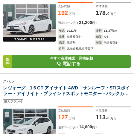
ム・新品社外17インチAW・新品夏タイヤ・フルセグ・前後ド
ラレコ
支払総額
本体価格
192
178.
0
万円
万円
21,200
通常ローン
月々
円
年式
2021
年
走行
11.3
万km
車検
車検整備付
修復
なし
保証
保証無
整備
法定整備付
住所
北海道札幌市清田区
今すぐ在庫確認・見積依頼
無
電話する
料
スバル
レヴォーグ 1.6 GT アイサイト 4WD サンルーフ・STIスポイ
ラー・アイサイト・ブラインドスポットモニター・バックカメ
ラ・LEDヘッドライト・ETC・シートヒーター・アダプティブ
購入プラン付
クルーズコントロール
支払総額
本体価格
127
113.
0
万円
万円
14,000
通常ローン
月々
円