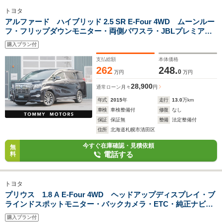
トヨタ
アルファード ハイブリッド 2.5 SR E-Four 4WD ムーンルー
フ・フリップダウンモニター・両側パワスラ・JBLプレミアム
サウンド・パワーバックドア・全周囲カメラ・バックカメラ・
購入プラン付
障害物センサー・オットマン
支払総額
本体価格
262
248.
0
万円
万円
28,900
通常ローン
月々
円
年式
2015
年
走行
13.0
万km
車検
車検整備付
修復
なし
保証
保証無
整備
法定整備付
住所
北海道札幌市清田区
今すぐ在庫確認・見積依頼
無
電話する
料
トヨタ
プリウス 1.8 A E-Four 4WD ヘッドアップディスプレイ・ブ
ラインドスポットモニター・バックカメラ・ETC・純正ナビ・
純正エンスタ・障害物センサー・クルコン・オートハイビー
購入プラン付