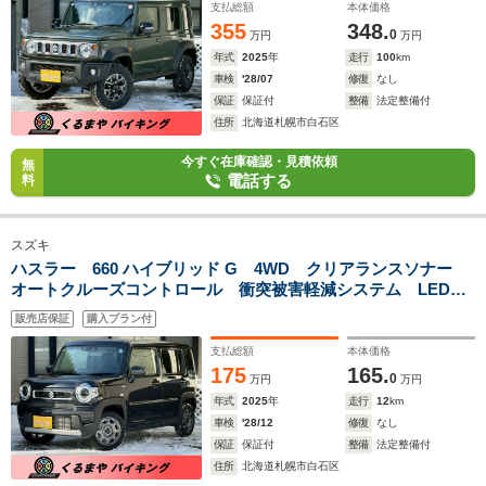
間違防止
支払総額
本体価格
355
348.
0
万円
万円
年式
2025
年
走行
100
km
車検
'28/07
修復
なし
保証
保証付
整備
法定整備付
住所
北海道札幌市白石区
今すぐ在庫確認・見積依頼
無
電話する
料
スズキ
ハスラー 660 ハイブリッド G 4WD クリアランスソナー
オートクルーズコントロール 衝突被害軽減システム LEDヘ
ッドランプ スマートキー CVT 盗難防止システム ABS
販売店保証
購入プラン付
ESC 衝突安全ボディ エアコン パワーステアリング
支払総額
本体価格
175
165.
0
万円
万円
年式
2025
年
走行
12
km
車検
'28/12
修復
なし
保証
保証付
整備
法定整備付
住所
北海道札幌市白石区