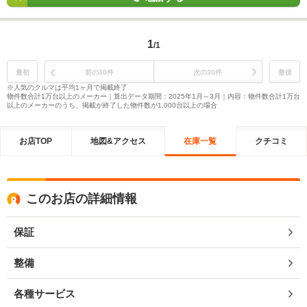
1
/1
最初
前の30件
次の30件
最後
※人気のクルマは平均1ヶ月で掲載終了
物件数合計1万台以上のメーカー｜算出データ期間：2025年1月～3月｜内容：物件数合計1万台
以上のメーカーのうち、掲載が終了した物件数が1,000台以上の場合
お店TOP
地図&アクセス
在庫一覧
クチコミ
このお店の詳細情報
保証
整備
各種サービス