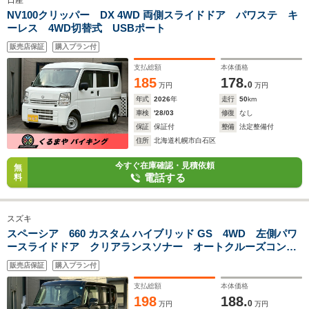
日産
NV100クリッパー DX 4WD 両側スライドドア パワステ キ
ーレス 4WD切替式 USBポート
販売店保証
購入プラン付
支払総額
本体価格
185
178.
0
万円
万円
年式
2026
年
走行
50
km
車検
'28/03
修復
なし
保証
保証付
整備
法定整備付
住所
北海道札幌市白石区
今すぐ在庫確認・見積依頼
無
電話する
料
スズキ
スペーシア 660 カスタム ハイブリッド GS 4WD 左側パワ
ースライドドア クリアランスソナー オートクルーズコント
ロール 衝突被害軽減システム LEDヘッドランプ スマート
販売店保証
購入プラン付
キー アイドリングストップ CVT 盗難防止システム
ABS ESC
支払総額
本体価格
198
188.
0
万円
万円