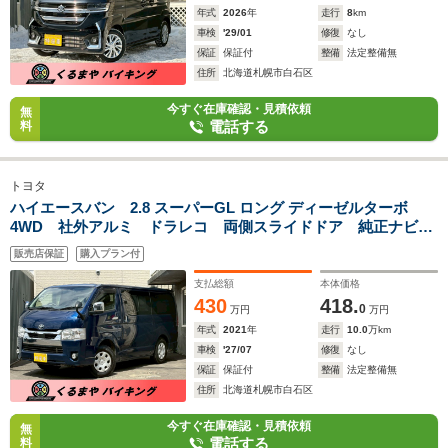
年式
2026
年
走行
8
km
車検
'29/01
修復
なし
保証
保証付
整備
法定整備無
住所
北海道札幌市白石区
今すぐ在庫確認・見積依頼
無
電話する
料
トヨタ
ハイエースバン 2.8 スーパーGL ロング ディーゼルターボ
4WD 社外アルミ ドラレコ 両側スライドドア 純正ナビ
ミラー型バックカメラ ステアスイッチ 夏冬タイヤホイール
販売店保証
購入プラン付
付 エンジンスターター 安全装備 ディーゼルターボ エン
ジンスターター
支払総額
本体価格
430
418.
0
万円
万円
年式
2021
年
走行
10.0
万km
車検
'27/07
修復
なし
保証
保証付
整備
法定整備無
住所
北海道札幌市白石区
今すぐ在庫確認・見積依頼
無
電話する
料