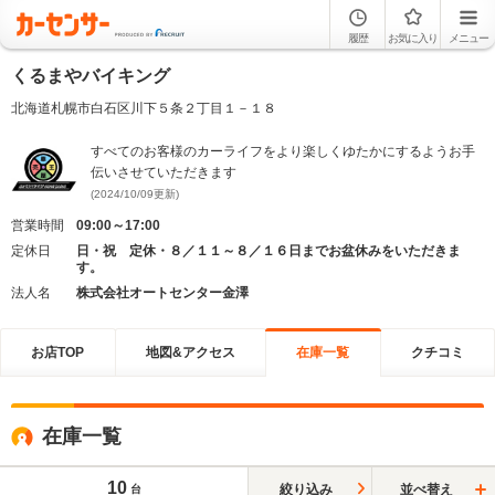
履歴
お気に入り
メニュー
くるまやバイキング
北海道札幌市白石区川下５条２丁目１－１８
すべてのお客様のカーライフをより楽しくゆたかにするようお手
伝いさせていただきます
(2024/10/09更新)
営業時間
09:00～17:00
定休日
日・祝 定休・８／１１～８／１６日までお盆休みをいただきま
す。
法人名
株式会社オートセンター金澤
お店TOP
地図&アクセス
在庫一覧
クチコミ
在庫一覧
10
絞り込み
並べ替え
台