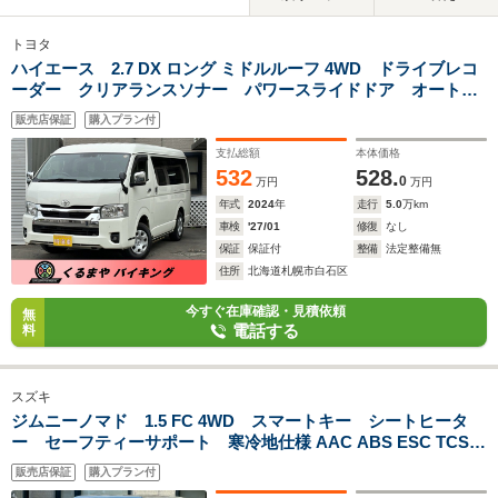
トヨタ
ハイエース 2.7 DX ロング ミドルルーフ 4WD ドライブレコ
ーダー クリアランスソナー パワースライドドア オートス
テップ 寒冷地仕様
販売店保証
購入プラン付
支払総額
本体価格
532
528.
0
万円
万円
年式
2024
年
走行
5.0
万km
車検
'27/01
修復
なし
保証
保証付
整備
法定整備無
住所
北海道札幌市白石区
今すぐ在庫確認・見積依頼
無
電話する
料
スズキ
ジムニーノマド 1.5 FC 4WD スマートキー シートヒータ
ー セーフティーサポート 寒冷地仕様 AAC ABS ESC TCS 4
速オートマ アイドルストップ 4人乗り レーダークルーズコン
販売店保証
購入プラン付
トロール ヘットライトウォッシャー LEDヘットライト踏み