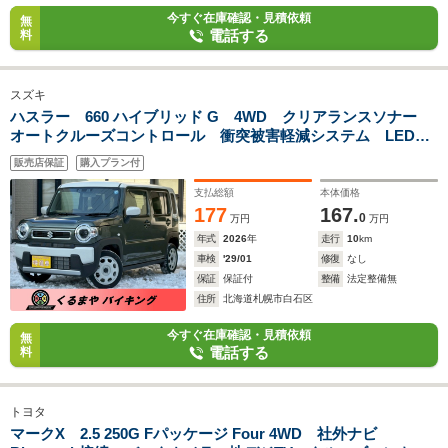
今すぐ在庫確認・見積依頼
無
電話する
料
スズキ
ハスラー 660 ハイブリッド G 4WD クリアランスソナー
オートクルーズコントロール 衝突被害軽減システム LEDヘ
ッドランプ スマートキー アイドリングストップ CVT 盗
販売店保証
購入プラン付
難防止システム ABS ESC 衝突安全ボディ エアコン
支払総額
本体価格
177
167.
0
万円
万円
年式
2026
年
走行
10
km
車検
'29/01
修復
なし
保証
保証付
整備
法定整備無
住所
北海道札幌市白石区
今すぐ在庫確認・見積依頼
無
電話する
料
トヨタ
マークX 2.5 250G Fパッケージ Four 4WD 社外ナビ