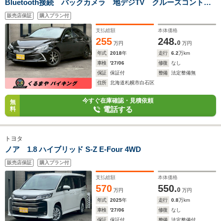
Bluetooth接続 バックカメラ 地デジTV クルーズコントロ
ール ETC
販売店保証
購入プラン付
支払総額
本体価格
255
248.
0
万円
万円
年式
2018
年
走行
6.2
万km
車検
'27/06
修復
なし
保証
保証付
整備
法定整備無
住所
北海道札幌市白石区
今すぐ在庫確認・見積依頼
無
電話する
料
トヨタ
ノア 1.8 ハイブリッド S-Z E-Four 4WD
販売店保証
購入プラン付
支払総額
本体価格
570
550.
0
万円
万円
年式
2025
年
走行
0.8
万km
車検
'27/06
修復
なし
保証
保証付
整備
法定整備付