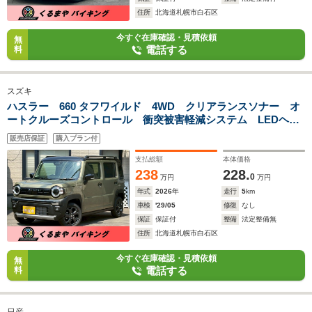
住所
北海道札幌市白石区
今すぐ在庫確認・見積依頼
無
電話する
料
スズキ
ハスラー 660 タフワイルド 4WD クリアランスソナー オ
ートクルーズコントロール 衝突被害軽減システム LEDヘッ
ドランプ ヘッドライトウォッシャー スマートキー アイド
販売店保証
購入プラン付
リングストップ シートヒーター CVT 盗難防止システム
支払総額
本体価格
238
228.
0
万円
万円
年式
2026
年
走行
5
km
車検
'29/05
修復
なし
保証
保証付
整備
法定整備無
住所
北海道札幌市白石区
今すぐ在庫確認・見積依頼
無
電話する
料