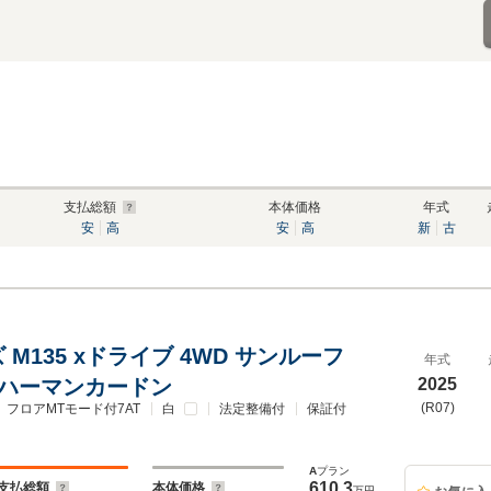
支払総額
本体価格
年式
安
高
安
高
新
古
 M135 xドライブ 4WD サンルーフ
年式
AWハーマンカードン
2025
(R07)
フロアMTモード付7AT
白
法定整備付
保証付
A
プラン
610.3
支払総額
本体価格
万円