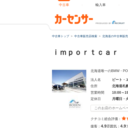
中古車
輸入車
中古車トップ
中古車販売店検索
北海道の中古車販売
ｉｍｐｏｒｔｃａｒ
北海道唯一のBMW・P
法人名
ビート・
住所
北海道札
営業時間
10:00～1
定休日
月曜日・
このお店のホームペ
クチコミ総合評価：
4.9
4.9
接客：
雰囲気：