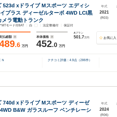
 523d xドライブ Mスポーツ エディシ
年式
イプラス ディーゼルターボ 4WD LCI黒
2021
(R03)
度カメラ電動トランク
アMTモード付8AT
白
法定整備付
保証付
A
プラン
501.7
支払総額
本体価格
万円
お気に入
489
452
.6
.0
万円
万円
ＥＮ
クチコミ評価：
4.9
点（
286
件）
 740d xドライブ Mスポーツ ディーゼ
年式
4WD B&W ガラスルーフ ベンチレーシ
2024
(R06)