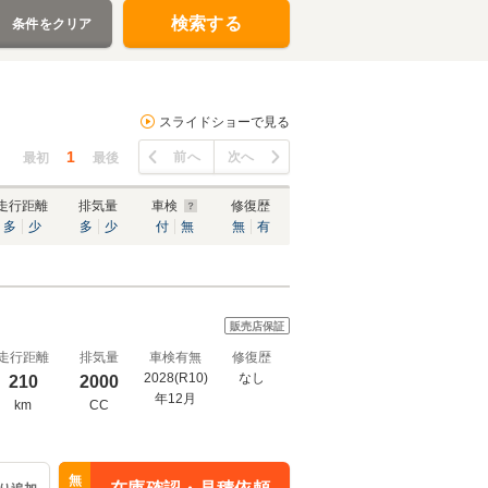
検索する
条件をクリア
スライドショーで見る
1
前へ
次へ
最初
最後
走行距離
排気量
車検
修復歴
多
少
多
少
付
無
無
有
販売店保証
走行距離
排気量
車検有無
修復歴
2028(R10)
なし
210
2000
年12月
km
CC
無