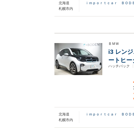
北海道
ｉｍｐｏｒｔｃａｒ ＢＯＤ
札幌市内
ＢＭＷ
i3 レン
ートヒー
ハッチバック
北海道
ｉｍｐｏｒｔｃａｒ ＢＯＤ
札幌市内