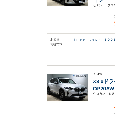
ョン
セダン
フロ
北海道
ｉｍｐｏｒｔｃａｒ ＢＯＤ
札幌市内
ＢＭＷ
X3 xド
OP20A
クロカン・ＳＵ