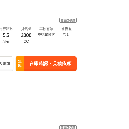
販売店保証
走行距離
排気量
車検有無
修復歴
車検整備付
なし
5.5
2000
万km
CC
無
在庫確認・見積依頼
り追加
料
販売店保証