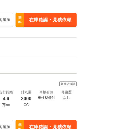
無
在庫確認・見積依頼
り追加
料
販売店保証
走行距離
排気量
車検有無
修復歴
車検整備付
なし
4.6
2000
万km
CC
無
在庫確認・見積依頼
り追加