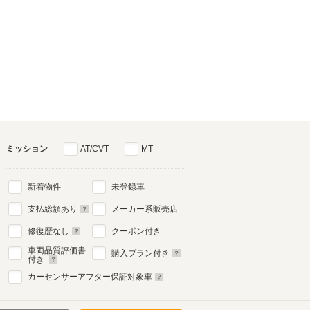
ミッション
AT/CVT
MT
新着物件
未登録車
支払総額あり
メーカー系販売店
修復歴なし
クーポン付き
車両品質評価書
購入プラン付き
付き
カーセンサーアフター保証対象車