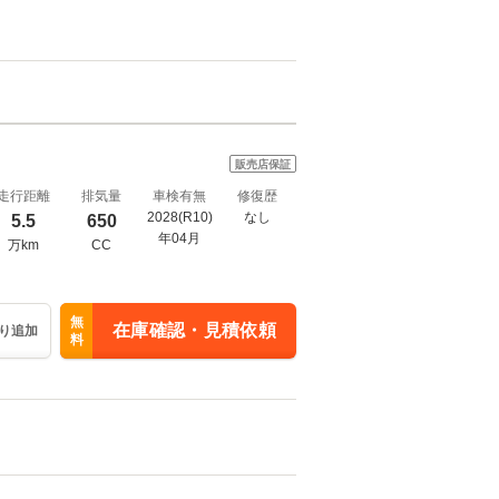
販売店保証
走行距離
排気量
車検有無
修復歴
2028(R10)
なし
5.5
650
年04月
万km
CC
無
在庫確認・見積依頼
り追加
料