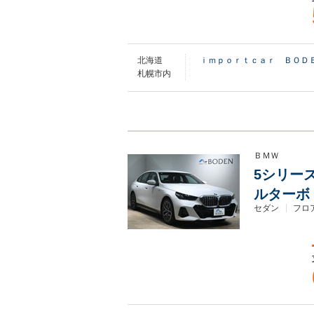
北海道
ｉｍｐｏｒｔｃａｒ ＢＯＤ
札幌市内
ＢＭＷ
5シリーズ
ルターボ
セダン
フロ