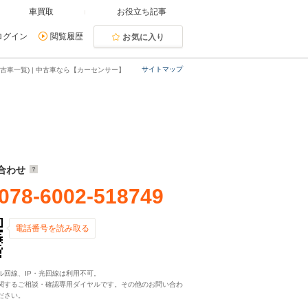
車買取
お役立ち記事
ログイン
閲覧履歴
お気に入り
サイトマップ
古車一覧) | 中古車なら【カーセンサー】
合わせ
078-6002-518749
電話番号を読み取る
ル回線、IP・光回線は利用不可。
関するご相談・確認専用ダイヤルです。その他のお問い合わ
ださい。