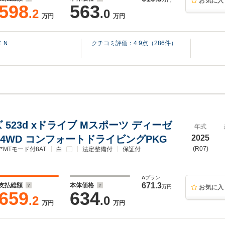
お気に入
598
563
.2
.0
万円
万円
ＥＮ
クチコミ評価：
4.9
点（
286
件）
 523d xドライブ Mスポーツ ディーゼ
年式
 4WD コンフォートドライビングPKG
2025
(R07)
アMTモード付8AT
白
法定整備付
保証付
A
プラン
671.3
支払総額
本体価格
万円
お気に入
659
634
.2
.0
万円
万円