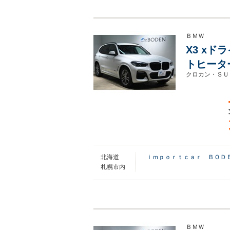
ＢＭＷ
X3 xド
トヒータ
クロカン・ＳＵ
北海道
ｉｍｐｏｒｔｃａｒ ＢＯＤ
札幌市内
ＢＭＷ