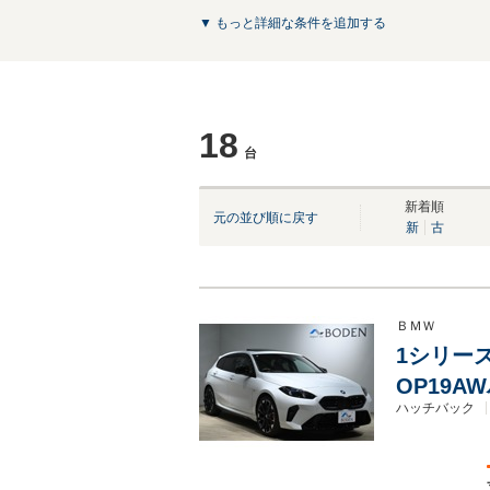
▼ もっと詳細な条件を追加する
18
台
新着順
元の並び順に戻す
新
古
ＢＭＷ
1シリーズ
OP19
ハッチバック