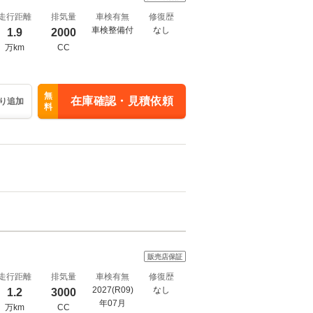
走行距離
排気量
車検有無
修復歴
車検整備付
なし
1.9
2000
万km
CC
無
在庫確認・見積依頼
り追加
料
販売店保証
走行距離
排気量
車検有無
修復歴
2027(R09)
なし
1.2
3000
年07月
万km
CC