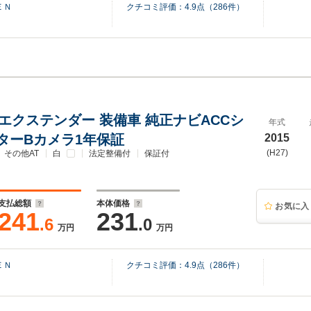
ＥＮ
クチコミ評価：
4.9
点（
286
件）
ジエクステンダー 装備車 純正ナビACCシ
年式
ターBカメラ1年保証
2015
(H27)
その他AT
白
法定整備付
保証付
支払総額
本体価格
お気に入
241
231
.6
.0
万円
万円
ＥＮ
クチコミ評価：
4.9
点（
286
件）