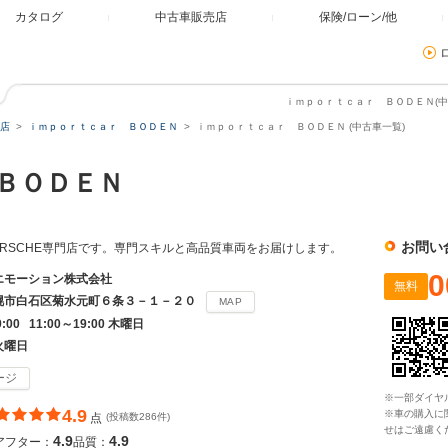
カタログ
中古車販売店
保険/ローン/他
ｉｍｐｏｒｔｃａｒ ＢＯＤＥＮ(中
店
ｉｍｐｏｒｔｃａｒ ＢＯＤＥＮ
ｉｍｐｏｒｔｃａｒ ＢＯＤＥＮ (中古車一覧)
 ＢＯＤＥＮ
お問い
ORSCHE専門店です。専門スキルと高品質車両をお届けします。
0
エモーション株式会社
無料
幌市白石区菊水元町６条３－１－２０
MAP
9:00 11:00～19:00 木曜日
火曜日
ージ
※一部ダイヤ
4.9
※車の購入に
点
(投稿数286件)
せはご遠慮く
4.9
4.9
アフター：
品質：