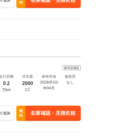
在庫確認・見積依頼
り追加
料
販売店保証
走行距離
排気量
車検有無
修復歴
2028(R10)
なし
0.2
2000
年04月
万km
CC
無
在庫確認・見積依頼
り追加
料