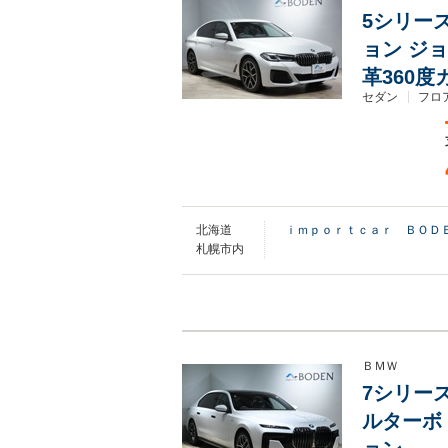
5シリーズ
ョン ジョ
革360
セダン
フロ
北海道
ｉｍｐｏｒｔｃａｒ ＢＯＤ
札幌市内
ＢＭＷ
7シリーズ
ルターボ 