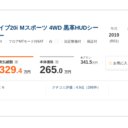
ライブ20i Mスポーツ 4WD 黒革HUDシー
年式
ー
2019
(R01)
Ｖ
フロアMTモード付8AT
白
法定整備付
保証付
A
プラン
341.5
支払総額
本体価格
万円
お気に入
329
265
.4
.0
万円
万円
ＥＮ
クチコミ評価：
4.9
点（
286
件）