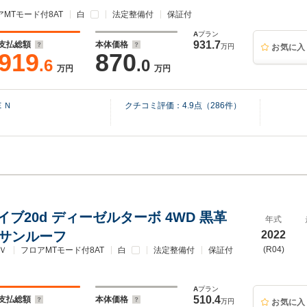
アMTモード付8AT
白
法定整備付
保証付
A
プラン
931.7
支払総額
本体価格
万円
お気に入
919
870
.6
.0
万円
万円
ＥＮ
クチコミ評価：
4.9
点（
286
件）
ライブ20d ディーゼルターボ 4WD 黒革
年式
Wサンルーフ
2022
(R04)
Ｖ
フロアMTモード付8AT
白
法定整備付
保証付
A
プラン
510.4
支払総額
本体価格
万円
お気に入