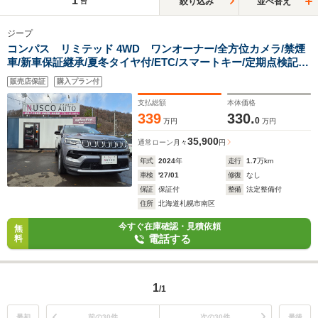
1
絞り込み
並べ替え
台
ジープ
コンパス リミテッド 4WD ワンオーナー/全方位カメラ/禁煙
車/新車保証継承/夏冬タイヤ付/ETC/スマートキー/定期点検記録
簿
販売店保証
購入プラン付
支払総額
本体価格
339
330.
0
万円
万円
35,900
通常ローン
月々
円
年式
2024
年
走行
1.7
万km
車検
'27/01
修復
なし
保証
保証付
整備
法定整備付
住所
北海道札幌市南区
今すぐ在庫確認・見積依頼
無
電話する
料
1
/1
最初
前の30件
次の30件
最後