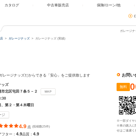
カタログ
中古車販売店
保険/ローン/他
ガレージナッ
店
ガレージナッズ
ガレージナッズ (実績)
お問い
門店ガレージナッズだからできる「安心」をご提供致します
0
ナッズ
無料
幌市北区屯田７条５－２
MAP
8:30
日、第２・第４木曜日
ージ
※一部ダイヤ
4.9
※車の購入に
点
(投稿数25件)
せはご遠慮く
4.9
4.9
アフター：
品質：