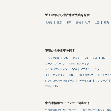
近くの県から中古車販売店を探す
北海道
青森
岩手
宮城
秋田
山形
福島
車種から中古車を探す
アルファ156
300
カレン
GT
ミニ
H3
ユーノスプレッソ
DS7クロスバック
エクスペディション
Q50
GT Rロードスター
インテグラセダン
DS9
eKクロスEV
ロードマス
レンジローバーヴェラール
ガーラミオ
7シリーズ
プリウスEX
中古車情報カーセンサー関連サイト
中古車情報ならカーセンサー
カーセンサーエッジ・輸