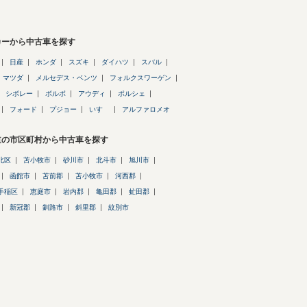
カーから中古車を探す
日産
ホンダ
スズキ
ダイハツ
スバル
マツダ
メルセデス・ベンツ
フォルクスワーゲン
シボレー
ボルボ
アウディ
ポルシェ
フォード
プジョー
いすゞ
アルファロメオ
道の市区町村から中古車を探す
北区
苫小牧市
砂川市
北斗市
旭川市
函館市
苫前郡
苫小牧市
河西郡
手稲区
恵庭市
岩内郡
亀田郡
虻田郡
新冠郡
釧路市
斜里郡
紋別市