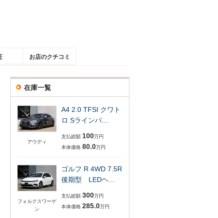
証
お店のクチコミ
在庫一覧
A4 2.0 TFSI クワト
ロ Sラインパ…
100
支払総額
万円
アウディ
80.0
本体価格
万円
ゴルフ R 4WD 7.5R
後期型 LEDヘ…
300
支払総額
万円
フォルクスワーゲ
285.0
本体価格
万円
ン