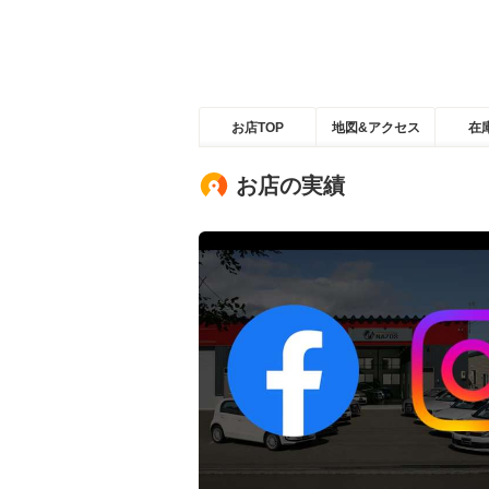
お店TOP
地図&アクセス
在
お店の実績