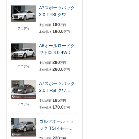
A7スポーツバック
3.0 TFSI クワ…
180
支払総額
万円
アウディ
160.0
本体価格
万円
A6オールロードク
ワトロ 3.0 4WD …
280
支払総額
万円
アウディ
260.0
本体価格
万円
A7スポーツバック
2.0 TFSI クワ…
185
支払総額
万円
アウディ
170.0
本体価格
万円
ゴルフオールトラ
ック TSI 4モー…
220
支払総額
万円