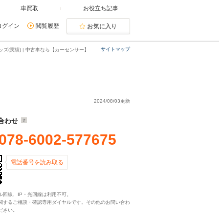
車買取
お役立ち記事
ログイン
閲覧履歴
お気に入り
サイトマップ
ズ(実績) | 中古車なら【カーセンサー】
2024/08/03更新
合わせ
078-6002-577675
電話番号を読み取る
ル回線、IP・光回線は利用不可。
関するご相談・確認専用ダイヤルです。その他のお問い合わ
ださい。