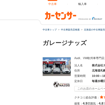
中古車
輸入車
中古車トップ
中古車販売店検索
北海道の中古車販売
ガレージナッズ
Audi、VW欧州車専
法人名
株式会社
住所
北海道札
営業時間
10:00～1
定休日
毎週水曜
このお店のホームペ
クチコミ総合評価：
4.9
4.8
接客：
雰囲気：