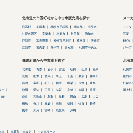
北海道の市区町村から中古車販売店を探す
メー
日高郡
美唄市
札幌市手稲区
網走郡
北見市
トヨタ
札幌市西区
室蘭市
恵庭市
斜里郡
函館市
三菱
芦別市
富良野市
札幌市厚別区
枝幸郡
伊達市
BMW
江別市
岩内郡
赤平市
新冠郡
札幌市中央区
ジープ
都道府県から中古車を探す
北海
北海道
青森
岩手
宮城
秋田
山形
福島
札幌市
茨城
栃木
群馬
埼玉
千葉
東京
神奈川
稚内市
新潟
富山
石川
福井
山梨
長野
岐阜
札幌市
ター
静岡
愛知
三重
滋賀
京都
大阪
兵庫
川上郡
86
奈良
和歌山
鳥取
島根
岡山
広島
山口
徳島
香川
愛媛
高知
福岡
佐賀
長崎
熊本
大分
宮崎
鹿児島
沖縄
入車
車買取・車査定
中古車リース