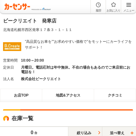
履歴
お気に入り
メニュー
ビークリエイト 発寒店
北海道札幌市西区発寒１７条３－１－１１
”高品質なお車を””お求めやすい価格で”をモットーにカーライフを
サポート！
営業時間
10:00～20:00
定休日
月曜日。電話応対は年中無休。不在の場合もあるのでご来店前にお
電話を！
法人名
株式会社ビークリエイト
お店TOP
地図&アクセス
クチコミ
在庫一覧
0
絞り込み
並べ替え
台