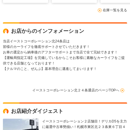
ール 大型ルーフスポ
メラ Bluetooth フ
ビ バックカ
在庫一覧を見る
イラー LED付きオー
ルセグTV 前席シー
ーナーセンサ
トステップ 寒冷地仕
トヒーター 社外ナ
コン HID 
様 両側電動スライ
ビ パドルシフト 社
グ&プロテク
ド チッピンググリ
外新品16インチAW
ETC
お店からのインフォメーション
ル マッドフラップ
ETC
当店イーストコーポレーション北24条店は
皆様のカーライフを徹底サポートさせていただきます！
お車の選定から納車後のアフターサポートまで当店で全て完結できます！
【運輸局指定工場】を完備しているからこそお客様に素敵なカーライフをご提
供できる店舗となっております！
【クルマのこと、ぜんぶ】基本理念に邁進してまいります！
イーストコーポレーション北２４条通店のページTOPへ
お店紹介ダイジェスト
イーストコーポレーション２店舗目！デリカD5を主力
に厳選中古車勢揃い！札幌市東区北２３条東６丁目４