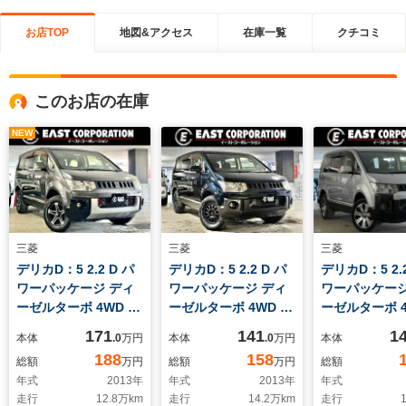
お店TOP
地図&アクセス
在庫一覧
クチコミ
このお店の在庫
NEW
三菱
三菱
三菱
デリカD：5 2.2 D パ
デリカD：5 2.2 D パ
デリカD：5 2.2
ワーパッケージ ディ
ワーパッケージ ディ
ワーパッケージ
ーゼルターボ 4WD 本
ーゼルターボ 4WD 本
ーゼルターボ 4
州仕入 フリップダウ
州仕入 寒冷地仕様
期用純正18イ
171
141
1
本体
.0
万円
本体
.0
万円
本体
ンモニター
新品オープンカントリ
AW 当社オリ
188
158
総額
万円
総額
万円
総額
JAOSBATTLEZマフ
ー チッピンググリ
チッピング塗
年式
2013
年
年式
2013
年
年式
ラー&車高調
ル 両側電動スライド
電動スライド
走行
12.8
万km
走行
14.2
万km
走行
1
WEDS16インチホイ
ドア ETC バックカ
ヒーター フ