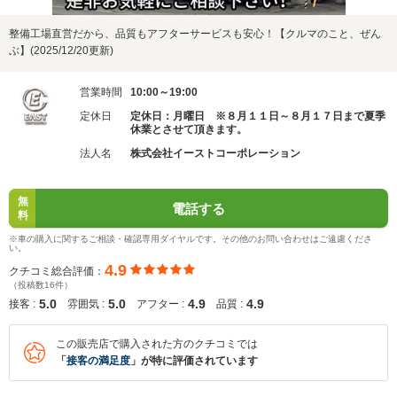
整備工場直営だから、品質もアフターサービスも安心！【クルマのこと、ぜん
ぶ】(2025/12/20更新)
営業時間
10:00～19:00
定休日
定休日：月曜日 ※８月１１日～８月１７日まで夏季
休業とさせて頂きます。
法人名
株式会社イーストコーポレーション
無
電話する
料
※車の購入に関するご相談・確認専用ダイヤルです。その他のお問い合わせはご遠慮くださ
い。
4.9
クチコミ総合評価：
（投稿数16件）
5.0
5.0
4.9
4.9
接客 :
雰囲気 :
アフター :
品質 :
この販売店で購入された方のクチコミでは
「
接客の満足度
」が特に評価されています