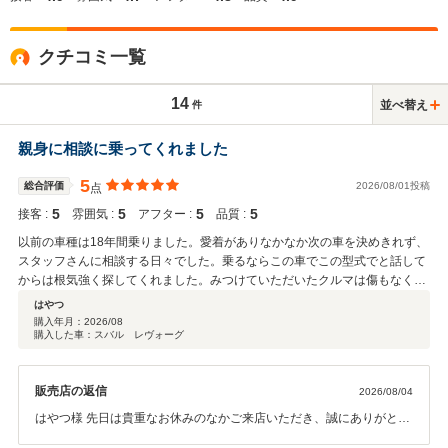
クチコミ一覧
14
並べ替え
件
親身に相談に乗ってくれました
5
総合評価
2026/08/01投稿
点
5
5
5
5
接客 :
雰囲気 :
アフター :
品質 :
以前の車種は18年間乗りました。愛着がありなかなか次の車を決めきれず、
スタッフさんに相談する日々でした。乗るならこの車でこの型式でと話して
からは根気強く探してくれました。みつけていただいたクルマは傷もなく、
前オーナーさんはとても綺麗に大切に乗っていたとわかるくらいの良いクル
はやつ
マでした。こんなきれいな車に出会えないと思っていたので、スタッフさん
購入年月：
2026/08
購入した車：スバル レヴォーグ
には感謝しかありません。納車までの間もこまめに連絡くれましたし、整備
工場に訪ねた際も社員の方々からもいい車に出逢えましたねと言わてとても
嬉しかったです。 とても親身に探してくれます！車を探してる方は是非スタ
販売店の返信
2026/08/04
ッフさんに相談してください。
はやつ様 先日は貴重なお休みのなかご来店いただき、誠にありがとう
ございました。 弊社では長く大切にお車に乗っていただきたいと思