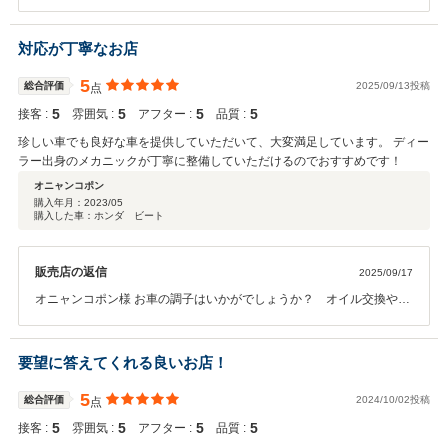
した。その後お車の状態はいかがでしょうか？ 今回はこのような高い
評価をいただきまして、社員一同心から感謝しております。何かお困
りの際はぜひお気軽にお立ち寄りください。 今後とも、どうぞ宜しく
対応が丁寧なお店
お願い致します。
5
総合評価
2025/09/13投稿
点
5
5
5
5
接客 :
雰囲気 :
アフター :
品質 :
珍しい車でも良好な車を提供していただいて、大変満足しています。 ディー
ラー出身のメカニックが丁寧に整備していただけるのでおすすめです！
オニャンコポン
購入年月：
2023/05
購入した車：ホンダ ビート
販売店の返信
2025/09/17
オニャンコポン様 お車の調子はいかがでしょうか？ オイル交換やカ
スタム等、何でもお手伝いいたしますので、今後ともよろしくお願い
いたします。
要望に答えてくれる良いお店！
5
総合評価
2024/10/02投稿
点
5
5
5
5
接客 :
雰囲気 :
アフター :
品質 :