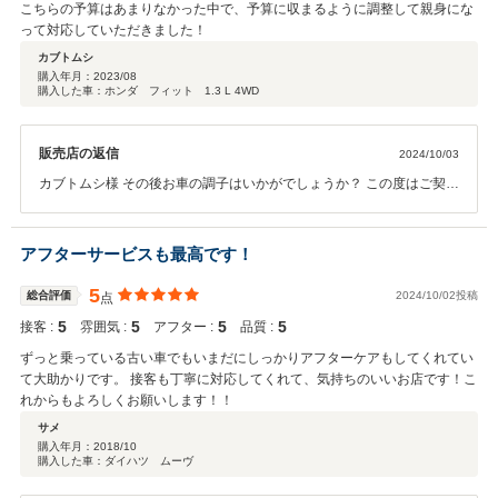
こちらの予算はあまりなかった中で、予算に収まるように調整して親身にな
って対応していただきました！
カブトムシ
購入年月：
2023/08
購入した車：ホンダ フィット 1.3 L 4WD
販売店の返信
2024/10/03
カブトムシ様 その後お車の調子はいかがでしょうか？ この度はご契約
頂きまして、誠にありがとうございます。また、このような高い評価
のクチコミを頂き、大変うれしく思います。 お客様に喜んで頂けるこ
とが、何よりも私共の励みになります。今後ともよろしくお願い致し
アフターサービスも最高です！
ます。
5
総合評価
2024/10/02投稿
点
5
5
5
5
接客 :
雰囲気 :
アフター :
品質 :
ずっと乗っている古い車でもいまだにしっかりアフターケアもしてくれてい
て大助かりです。 接客も丁寧に対応してくれて、気持ちのいいお店です！こ
れからもよろしくお願いします！！
サメ
購入年月：
2018/10
購入した車：ダイハツ ムーヴ