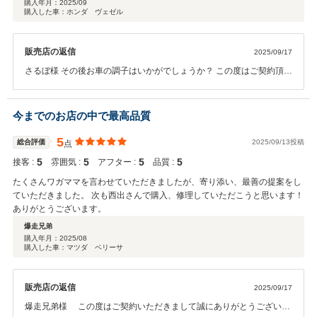
購入年月：
2025/09
購入した車：ホンダ ヴェゼル
販売店の返信
2025/09/17
さるぼ様 その後お車の調子はいかがでしょうか？ この度はご契約頂き
まして、誠にありがとうございます。また、このような高い評価のク
チコミを頂き、大変うれしく思います。 お客様に喜んで頂けること
が、何よりも私共の励みになります。車内外のクリーニングやお車の
今までのお店の中で最高品質
細部に渡るご説明も、今後より一層社員全員で徹底させたいと思って
おります。またぜひお気軽にお立ち寄りください。 今後ともどうぞ宜
5
総合評価
2025/09/13投稿
点
しくお願い致します。
5
5
5
5
接客 :
雰囲気 :
アフター :
品質 :
たくさんワガママを言わせていただきましたが、寄り添い、最善の提案をし
ていただきました。 次も西出さんで購入、修理していただこうと思います！
ありがとうございます。
爆走兄弟
購入年月：
2025/08
購入した車：マツダ ベリーサ
販売店の返信
2025/09/17
爆走兄弟様 この度はご契約いただきまして誠にありがとうございま