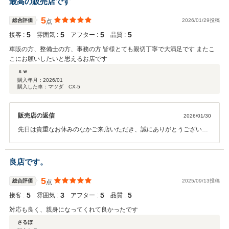
最高の販売店です
5
総合評価
2026/01/29投稿
点
5
5
5
5
接客 :
雰囲気 :
アフター :
品質 :
車販の方、整備士の方、事務の方 皆様とても親切丁寧で大満足です またこ
こにお願いしたいと思えるお店です
ｓｗ
購入年月：
2026/01
購入した車：マツダ CX-5
販売店の返信
2026/01/30
先日は貴重なお休みのなかご来店いただき、誠にありがとうございま
した。 弊社では長く大切にお車に乗っていただきたいと思い、アフタ
ーサービスに関しても誠意をもってご対応させていただいておりま
す。お客様にあったお車のご提案と、その後のお車のメンテナンスを
良店です。
引き続きさせていただきます。今後ともお気軽に弊社にお越しくださ
いませ。宜しくお願い致します。
5
総合評価
2025/09/13投稿
点
5
3
5
5
接客 :
雰囲気 :
アフター :
品質 :
対応も良く、親身になってくれて良かったです
さるぼ