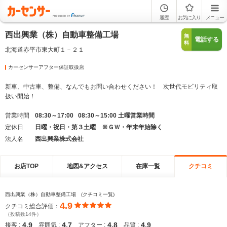
履歴
お気に入り
メニュー
西出興業（株）自動車整備工場
無
電話する
料
北海道赤平市東大町１－２１
カーセンサーアフター保証取扱店
新車、中古車、整備、なんでもお問い合わせください！ 次世代モビリティ取
扱い開始！
営業時間
08:30～17:00 08:30～15:00 土曜営業時間
定休日
日曜・祝日・第３土曜 ※ＧＷ・年末年始除く
法人名
西出興業株式会社
お店TOP
地図&アクセス
在庫一覧
クチコミ
西出興業（株）自動車整備工場 (クチコミ一覧)
4.9
クチコミ総合評価：
（投稿数14件）
4.9
4.7
4.8
4.9
接客 :
雰囲気 :
アフター :
品質 :