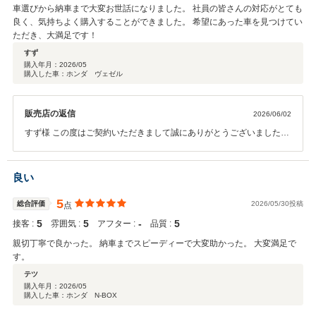
車選びから納車まで大変お世話になりました。 社員の皆さんの対応がとても
良く、気持ちよく購入することができました。 希望にあった車を見つけてい
ただき、大満足です！
すず
購入年月：
2026/05
購入した車：ホンダ ヴェゼル
販売店の返信
2026/06/02
すず様 この度はご契約いただきまして誠にありがとうございました。
その後お車の状態はいかがでしょうか？ 今回はこのような高い評価を
いただきまして、社員一同心から感謝しております。何かお困りの際
はぜひお気軽にお立ち寄りください。 今後とも、どうぞよろしくお願
良い
いいたします。
5
総合評価
2026/05/30投稿
点
5
5
‐
5
接客 :
雰囲気 :
アフター :
品質 :
親切丁寧で良かった。 納車までスピーディーで大変助かった。 大変満足で
す。
テツ
購入年月：
2026/05
購入した車：ホンダ N-BOX