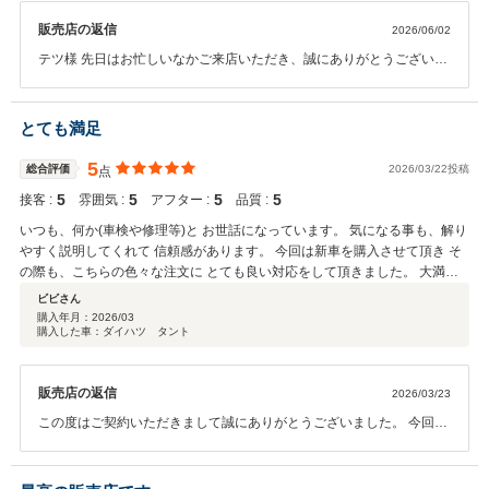
販売店の返信
2026/06/02
テツ様 先日はお忙しいなかご来店いただき、誠にありがとうございま
した。 弊社では長く大切にお車に乗っていただきたいと思い、アフタ
ーサービスに関しても誠意をもってご対応させていただいておりま
す。お客様にあったお車のご提案と、その後のお車のメンテナンスを
とても満足
引き続きさせていただきます。今後ともお気軽に弊社にお越しくださ
いませ。よろしくお願いいたします。
5
総合評価
2026/03/22投稿
点
5
5
5
5
接客 :
雰囲気 :
アフター :
品質 :
いつも、何か(車検や修理等)と お世話になっています。 気になる事も、解り
やすく説明してくれて 信頼感があります。 今回は新車を購入させて頂き そ
の際も、こちらの色々な注文に とても良い対応をして頂きました。 大満足
です。
ビビさん
購入年月：
2026/03
購入した車：ダイハツ タント
販売店の返信
2026/03/23
この度はご契約いただきまして誠にありがとうございました。 今回は
このような高い評価をいただきまして、社員一同心から感謝しており
ます。何かお困りの際はぜひお気軽にお立ち寄りください。今後と
も、どうぞ宜しくお願い致します。