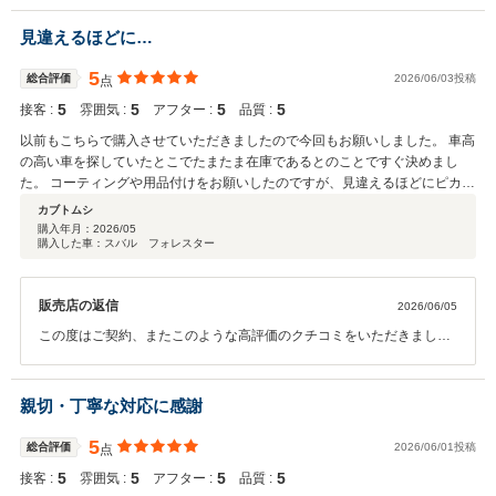
い、アフターサービスに関しても誠意をもってご対応させていただい
ております。その後のお車のメンテナンスを引き続きさせていただき
見違えるほどに…
ます。今後ともお気軽に弊社にお越しください。よろしくお願いいた
します。
5
総合評価
2026/06/03投稿
点
5
5
5
5
接客 :
雰囲気 :
アフター :
品質 :
以前もこちらで購入させていただきましたので今回もお願いしました。 車高
の高い車を探していたとこでたまたま在庫であるとのことですぐ決めまし
た。 コーティングや用品付けをお願いしたのですが、見違えるほどにピカピ
カに仕上がっていてびっくりしました！！ これからもメンテナンスでお世話
カブトムシ
になること間違いなしです
購入年月：
2026/05
購入した車：スバル フォレスター
販売店の返信
2026/06/05
この度はご契約、またこのような高評価のクチコミをいただきまして
誠にありがとうございました。 コーティンやカスタムなど、ご満足い
ただけるサービスを充実させる努力をしております。このようなお言
葉は弊社としても嬉しい限りでございます。また今後のメンテナンス
親切・丁寧な対応に感謝
や、次回お車をお買い求めになる際もぜひお手伝いさせて頂ければ幸
いです。何卒よろしくお願い致します。
5
総合評価
2026/06/01投稿
点
5
5
5
5
接客 :
雰囲気 :
アフター :
品質 :