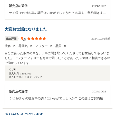
販売店の返信
2024/10/02
サメ様 その後お車の調子はいかがでしょうか？ お車をご契約頂きまし
て、誠にありがとうございます。また、高い評価のクチコミを頂き、
大変うれしく思います。 お客様にご安心頂けるカーライフを提供でき
るよう、今後より一層社員全員で徹底させたいと思っております。ま
大変お世話になりました
たぜひお気軽にお立ち寄りください。 今後ともどうぞ宜しくお願い致
します。
5
総合評価
2024/10/01投稿
点
5
5
5
5
接客 :
雰囲気 :
アフター :
品質 :
自分に合った条件の車を、丁寧に聞き取ってくださってお世話してもらいま
した。 アフターフォローも万全で困ったことがあったら気軽に相談できるの
で助かっています。
くじら
購入年月：
2023/05
購入した車：トヨタ パッソ
販売店の返信
2024/10/02
くじら様 その後お車の調子はいかがでしょうか？ この度はご契約頂き
まして、誠にありがとうございます。 今後のメンテナンスやお困りの
ことがあれば、お気軽にお声がけください。 今回はこのような高い評
価をいただきまして、社員一同心から感謝しております。
ありがとうございます