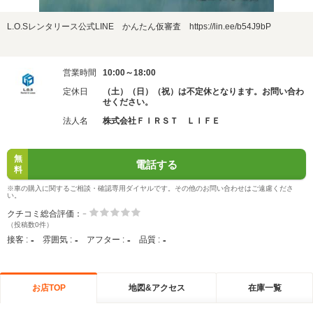
L.O.Sレンタリース公式LINE かんたん仮審査 https://lin.ee/b54J9bP
営業時間
10:00～18:00
定休日
（土）（日）（祝）は不定休となります。お問い合わ
せください。
法人名
株式会社ＦＩＲＳＴ ＬＩＦＥ
無
電話する
料
※車の購入に関するご相談・確認専用ダイヤルです。その他のお問い合わせはご遠慮くださ
い。
-
クチコミ総合評価：
（投稿数0件）
-
-
-
-
接客 :
雰囲気 :
アフター :
品質 :
お店TOP
地図&アクセス
在庫一覧