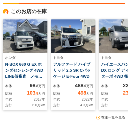
このお店の在庫
ホンダ
トヨタ
トヨタ
N-BOX 660 G EX ホ
アルファード ハイブ
ハイエースバン 
ンダセンシング 4WD
リッド 2.5 SR Cパッ
DX ロング デ
LINE仮審査 メモリ
ケージ E-Four 4WD
ターボ 4WD 
ーナビTV バックカ
軽減ブレーキ 
98
488
2
本体
.8
万円
本体
.0
万円
本体
メラ 両側パワースラ
カメラ
103
498
2
総額
.8
万円
総額
万円
総額
イドドア 助手席スー
年式
2017
年
年式
2022
年
年式
パースライドシート
走行
6.0
万km
走行
4.3
万km
走行
プッシュスタート
ETC シートヒータ
在庫一覧を見る
ー エンジンスタータ
ー