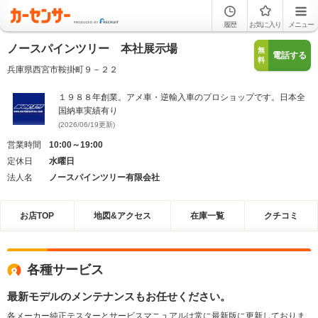
履歴
お気に入り
メニュー
ノースパインツリー 本社展示場
無
電話する
料
兵庫県西宮市鞍掛町９－２２
１９８８年創業。アメ車・逆輸入車のプロショップです。日本全
国納車実績有り
(2026/06/19更新)
営業時間
10:00～19:00
定休日
水曜日
法人名
ノースパインツリー有限会社
お店TOP
地図&アクセス
在庫一覧
クチコミ
各種サービス
最新モデルのメンテナンスもお任せください。
各メーカー純正テスターとサービスマニュアルは常に最新版に更新しておりま