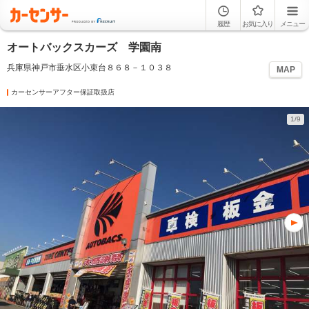
履歴
お気に入り
メニュー
オートバックスカーズ 学園南
兵庫県神戸市垂水区小束台８６８－１０３８
MAP
カーセンサーアフター保証取扱店
1/9