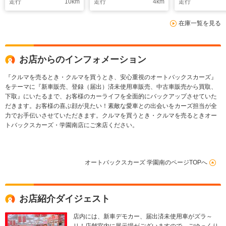
走行
10
km
走行
4
km
走行
ーフロントリア 車線
ー バックカメラ ア
ヘッドライト 
逸脱抑制機能 両側パ
ダプティブクルーズコ
ォグランプ 
在庫一覧を見る
ワースライドドア ス
ントロール スマート
ムUV&IRカッ
マートキー2本 LED
キープッシュスタート
ス 前席シー
ヘッドライト
システム
ー
お店からのインフォメーション
『クルマを売るとき・クルマを買うとき、安心重視のオートバックスカーズ』
をテーマに『新車販売、登録（届出）済未使用車販売、中古車販売から買取、
下取』にいたるまで、お客様のカーライフを全面的にバックアップさせていた
だきます。お客様の喜ぶ顔が見たい！素敵な愛車との出会いをカーズ担当が全
力でお手伝いさせていただきます。クルマを買うとき・クルマを売るときオー
トバックスカーズ・学園南店にご来店ください。
オートバックスカーズ 学園南のページTOPへ
お店紹介ダイジェスト
店内には、新車デモカー、届出済未使用車がズラ～