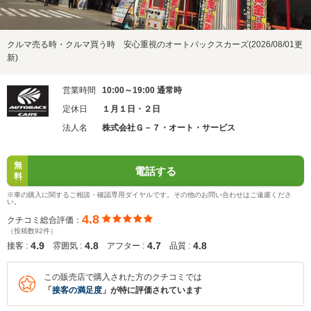
クルマ売る時・クルマ買う時 安心重視のオートバックスカーズ(2026/08/01更
新)
営業時間
10:00～19:00 通常時
定休日
１月１日・２日
法人名
株式会社Ｇ－７・オート・サービス
無
電話する
料
※車の購入に関するご相談・確認専用ダイヤルです。その他のお問い合わせはご遠慮くださ
い。
4.8
クチコミ総合評価：
（投稿数92件）
4.9
4.8
4.7
4.8
接客 :
雰囲気 :
アフター :
品質 :
この販売店で購入された方のクチコミでは
「
接客の満足度
」が特に評価されています