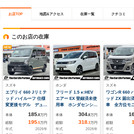
お店TOP
地図&アクセス
在庫一覧
クチコミ
このお店の在庫
NEW
スズキ
ホンダ
スズキ
エブリイ 660 Jリミテ
フリード 1.5 e:HEV
ワゴンR 660
ッド ハイルーフ 仕様
エアー EX 登録済未使
ッド ZX 届出
変更後モデル デュア
用車 ホンダセンシン
車 全方位モ
ルセンサーブレーキサ
グ LEDヘッドライ
カメラパッケ
185
304
1
本体
.8
万円
本体
.8
万円
本体
ポートII アダプティ
ト 両側パワースライ
ズキコネクト
195
318
総額
.5
万円
総額
.3
万円
総額
ブクルーズコントロー
ドドア 前席シートヒ
機装着車 ス
年式
2026
年
年式
2026
年
年式
ル パーキングセンサ
ーター リアクーラ
フティサポート