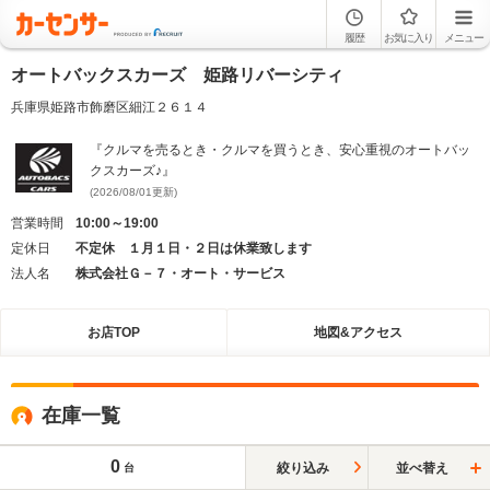
履歴
お気に入り
メニュー
オートバックスカーズ 姫路リバーシティ
兵庫県姫路市飾磨区細江２６１４
『クルマを売るとき・クルマを買うとき、安心重視のオートバッ
クスカーズ♪』
(2026/08/01更新)
営業時間
10:00～19:00
定休日
不定休 １月１日・２日は休業致します
法人名
株式会社Ｇ－７・オート・サービス
お店TOP
地図&アクセス
在庫一覧
0
絞り込み
並べ替え
台