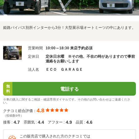
姫路バイパス別所インターから3分！大型展示場オートミーツの中にあります。
営業時間
10:00～18:30 来店予約必須
定休日
定休日水曜 ※その他、不在の時がありますので事前
連絡をお願いします
法人名
ＥＣＯ ＧＡＲＡＧＥ
無
電話する
料
※車の購入に関するご相談・確認専用ダイヤルです。その他のお問い合わせはご遠慮くださ
い。
4.8
クチコミ総合評価：
（投稿数9件）
4.7
4.4
4.9
4.6
接客 :
雰囲気 :
アフター :
品質 :
この販売店で購入された方のクチコミでは