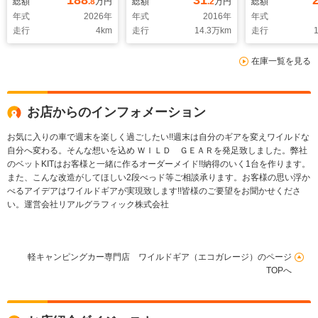
188
31
総額
.8
万円
総額
.2
万円
総額
ホイール ブラックシ
年式
2026
年
年式
2016
年
年式
ートカバー
走行
4
km
走行
14.3
万km
走行
1
在庫一覧を見る
お店からのインフォメーション
お気に入りの車で週末を楽しく過ごしたい!!週末は自分のギアを変えワイルドな
自分へ変わる。そんな想いを込め ＷＩＬＤ ＧＥＡＲを発足致しました。弊社
のベットKITはお客様と一緒に作るオーダーメイド!!納得のいく1台を作ります。
また、こんな改造がしてほしい2段べっド等ご相談承ります。お客様の思い浮か
べるアイデアはワイルドギアが実現致します!!皆様のご要望をお聞かせくださ
い。運営会社リアルグラフィック株式会社
軽キャンピングカー専門店 ワイルドギア（エコガレージ）のページ
TOPへ