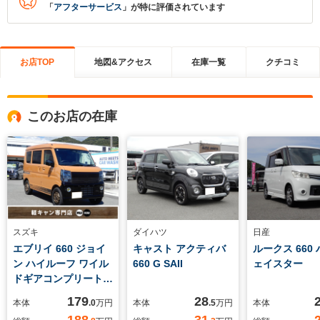
「
アフターサービス
」が特に評価されています
お店TOP
地図&アクセス
在庫一覧
クチコミ
このお店の在庫
スズキ
ダイハツ
日産
エブリイ 660 ジョイ
キャスト アクティバ
ルークス 660
ン ハイルーフ ワイル
660 G SAII
ェイスター
ドギアコンプリート
専用デカール ブラッ
179
28
本体
.0
万円
本体
.5
万円
本体
クフロントフェイス