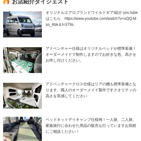
お店紹介ダイジェスト
オリジナルエアロブランドワイルドギア!紹介 you tube
はこちら https://www.youtube.com/watch?v=oQQ-M
as_6bk＆t=379s
アドベンチャー仕様はオリジナルベッドが標準装備！
オーダーメイドで制作しますのでお好きな色、高さを
お申し付けください。
アドベンチャークロス仕様はリアの棚も標準装備とな
ります。職人のオーダーメイド製作ですクオリティの
高さを実感してください
ベッドキットデイキャンプ仕様例！一人旅、二人旅、
家族旅行に合わせた用品の販売も行っていますお気軽
にご相談ください！