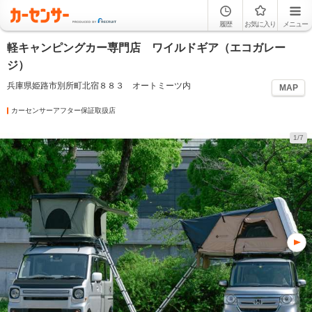
履歴
お気に入り
メニュー
軽キャンピングカー専門店 ワイルドギア（エコガレー
ジ）
兵庫県姫路市別所町北宿８８３ オートミーツ内
MAP
カーセンサーアフター保証取扱店
1/7