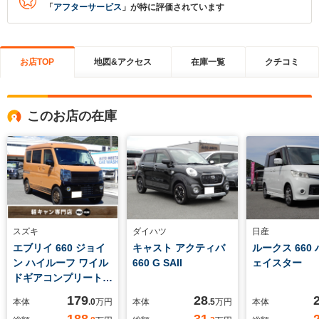
「
アフターサービス
」が特に評価されています
お店TOP
地図&アクセス
在庫一覧
クチコミ
このお店の在庫
スズキ
ダイハツ
日産
エブリイ 660 ジョイ
キャスト アクティバ
ルークス 660
ン ハイルーフ ワイル
660 G SAII
ェイスター
ドギアコンプリート
専用デカール ブラッ
179
28
本体
.0
万円
本体
.5
万円
本体
クフロントフェイス