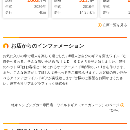
188
31
総額
.8
万円
総額
.2
万円
総額
ホイール ブラックシ
年式
2026
年
年式
2016
年
年式
ートカバー
走行
4
km
走行
14.3
万km
走行
1
在庫一覧を見る
お店からのインフォメーション
お気に入りの車で週末を楽しく過ごしたい!!週末は自分のギアを変えワイルドな
自分へ変わる。そんな想いを込め ＷＩＬＤ ＧＥＡＲを発足致しました。弊社
のベットKITはお客様と一緒に作るオーダーメイド!!納得のいく1台を作ります。
また、こんな改造がしてほしい2段べっド等ご相談承ります。お客様の思い浮か
べるアイデアはワイルドギアが実現致します!!皆様のご要望をお聞かせくださ
い。運営会社リアルグラフィック株式会社
軽キャンピングカー専門店 ワイルドギア（エコガレージ）のページ
TOPへ