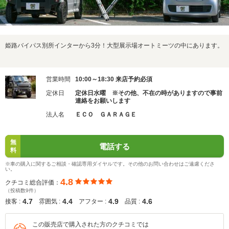
姫路バイパス別所インターから3分！大型展示場オートミーツの中にあります。
営業時間
10:00～18:30 来店予約必須
定休日
定休日水曜 ※その他、不在の時がありますので事前
連絡をお願いします
法人名
ＥＣＯ ＧＡＲＡＧＥ
無
電話する
料
※車の購入に関するご相談・確認専用ダイヤルです。その他のお問い合わせはご遠慮くださ
い。
4.8
クチコミ総合評価：
（投稿数9件）
4.7
4.4
4.9
4.6
接客 :
雰囲気 :
アフター :
品質 :
この販売店で購入された方のクチコミでは