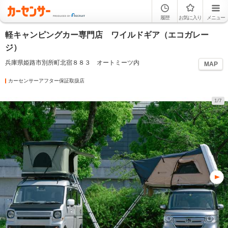
履歴
お気に入り
メニュー
軽キャンピングカー専門店 ワイルドギア（エコガレー
ジ）
兵庫県姫路市別所町北宿８８３ オートミーツ内
MAP
カーセンサーアフター保証取扱店
1/7