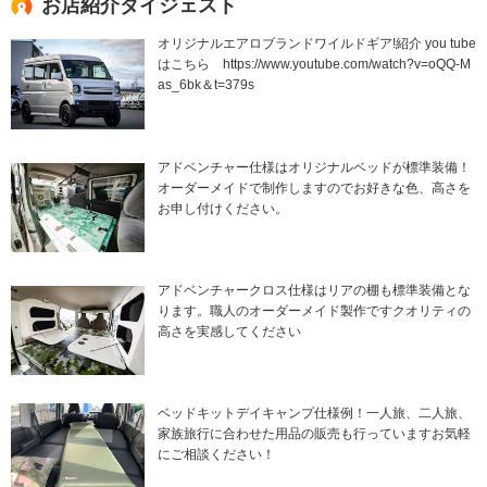
お店紹介ダイジェスト
オリジナルエアロブランドワイルドギア!紹介 you tube
はこちら https://www.youtube.com/watch?v=oQQ-M
as_6bk＆t=379s
アドベンチャー仕様はオリジナルベッドが標準装備！
オーダーメイドで制作しますのでお好きな色、高さを
お申し付けください。
アドベンチャークロス仕様はリアの棚も標準装備とな
ります。職人のオーダーメイド製作ですクオリティの
高さを実感してください
ベッドキットデイキャンプ仕様例！一人旅、二人旅、
家族旅行に合わせた用品の販売も行っていますお気軽
にご相談ください！