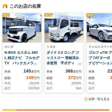
このお店の在庫
NEW
NEW
NEW
ホンダ
トヨタ
フォルクスワー
N-BOX カスタム 660
ダイナ 2.0 ロング ジ
ゴルフ eTSI
L 純正ナビ フルセグ
ャストロー 登録済み
ブ 7ATターボ
TV バックカメラ
未使用 平ボディ
ナビゲーショ
両側パワースライドド
1.25t 荷台長3100
セグTV リア
145
366
2
本体
.0
万円
本体
.0
万円
本体
ア アダプティブクル
幅1600 高380 床面
ラ ヘッドア
149
372
総額
万円
総額
万円
総額
ーズコントロール 電
地上高730 バックカ
スプレイ ア
年式
2022
年
年式
2026
年
年式
子パーキングブレー
メラ付きルームミラ
ブクルーズコ
走行
3.9
万km
走行
5
km
走行
キ LEDヘッドランプ
ー Wタイヤ 5速ミ
ル バラマン
ッション 2.0ガソリ
イン18インチ
在庫一覧を見る
ン 乗車定員3人
ホイール ア
ダウンサス