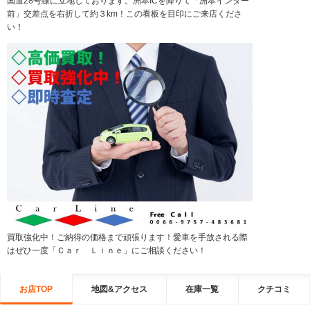
国道28号線に立地しております。洲本ICを降りて「洲本インター
前」交差点を右折して約３km！この看板を目印にご来店くださ
い！
買取強化中！ご納得の価格まで頑張ります！愛車を手放される際
はぜひ一度「Ｃａｒ Ｌｉｎｅ」にご相談ください！
お店TOP
地図&アクセス
在庫一覧
クチコミ