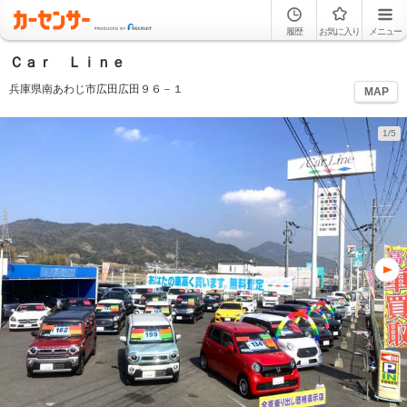
履歴
お気に入り
メニュー
Ｃａｒ Ｌｉｎｅ
兵庫県南あわじ市広田広田９６－１
MAP
1/5