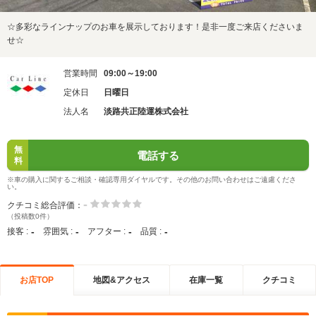
☆多彩なラインナップのお車を展示しております！是非一度ご来店くださいま
せ☆
営業時間
09:00～19:00
定休日
日曜日
法人名
淡路共正陸運株式会社
無
電話する
料
※車の購入に関するご相談・確認専用ダイヤルです。その他のお問い合わせはご遠慮くださ
い。
-
クチコミ総合評価：
（投稿数0件）
-
-
-
-
接客 :
雰囲気 :
アフター :
品質 :
お店TOP
地図&アクセス
在庫一覧
クチコミ