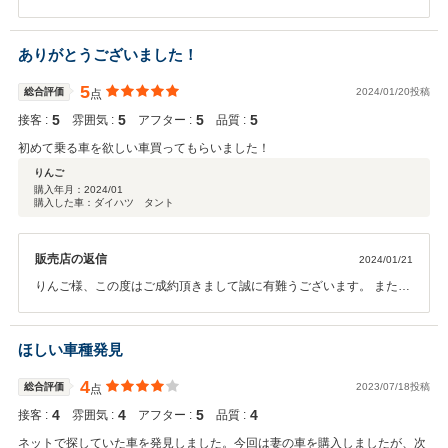
いご評価を頂きまして、誠に光栄で御座います。 お客様のご希望に沿
うお車が見つかり、弊社スタッフ一同も嬉しい限りで御座います。今
後も末長いお付き合いを頂ければ幸いです。この度は誠に有難うござ
ありがとうございました！
いました。カーバンクライトスタッフ一同
5
総合評価
2024/01/20投稿
点
5
5
5
5
接客 :
雰囲気 :
アフター :
品質 :
初めて乗る車を欲しい車買ってもらいました！
りんご
購入年月：
2024/01
購入した車：ダイハツ タント
販売店の返信
2024/01/21
りんご様、この度はご成約頂きまして誠に有難うございます。 また、
高いご評価を頂きまして、大変嬉しく思います。今後ともサービス、
品質、向上に努めていきたいと思います。ご納車後も末長くお付き合
いをして頂ければ幸いです。 この度は誠に有難うございました。カー
ほしい車種発見
バンクライトスタッフ一同
4
総合評価
2023/07/18投稿
点
4
4
5
4
接客 :
雰囲気 :
アフター :
品質 :
ネットで探していた車を発見しました。今回は妻の車を購入しましたが、次