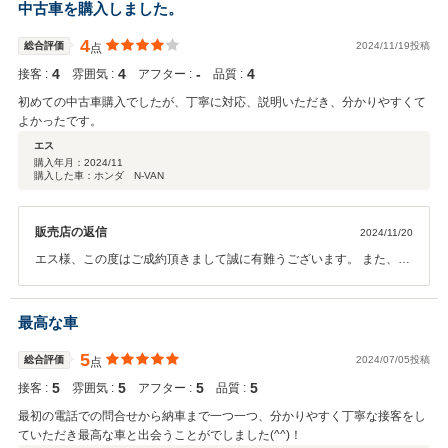
いをして頂ければ幸いです。 この度は誠に有難うございました。カー
中古車を購入しました。
バンクライトスタッフ一同
4
総合評価
2024/11/19投稿
点
4
4
‐
4
接客 :
雰囲気 :
アフター :
品質 :
初めての中古車購入でしたが、丁寧に対応、説明いただき、分かりやすくて
よかったです。
エス
購入年月：
2024/11
購入した車：ホンダ N-VAN
販売店の返信
2024/11/20
エス様、この度はご成約頂きまして誠に有難うございます。 また、高
いご評価を頂きまして、誠に光栄で御座います。 お客様のご希望に沿
うお車が見つかり、弊社スタッフ一同も嬉しい限りで御座います。今
後も末長いお付き合いを頂ければ幸いです。 この度は誠に有難うござ
最高な車
いました。カーバンクライトスタッフ一同
5
総合評価
2024/07/05投稿
点
5
5
5
5
接客 :
雰囲気 :
アフター :
品質 :
最初の電話での問合せから納車まで一つ一つ、分かりやすく丁寧な接客をし
ていただき最高な車と出会うことがでしました(^^)！