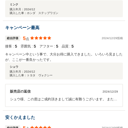
安心しました。ダメだった部品の説明もしてもらえました。 購入から納車ま
ミンク
でちょっとした手違いとかは有りましたがしっかりと説明してもらえるの
購入年月：
2024/12
購入した車：ホンダ ステップワゴン
で、とても良いお店だと思います。 ちょと残念なのが車がぎゅうぎゅう詰
めなので実車確認しづらい、私は移動してもらえて見る事ができたのでラッ
キーでしたね。
キャンペーン最高
5
総合評価
2024/12/29投稿
点
5
5
5
5
接客 :
雰囲気 :
アフター :
品質 :
キャンペーン中という事で、大分お得に購入できました。 いろいろ見ました
が、ここが一番良かったです。
シュウ
購入年月：
2024/12
購入した車：トヨタ ヴォクシー
販売店の返信
2024/12/29
シュウ様、この度はご成約頂きまして誠に有難うございます。 また、
高いご評価を頂きまして、大変光栄で御座います。今後もよりお客様
にご満足頂けるサービス、商品をご提供出来る様、スタッフ一同努力
していきたいと存じます。末長いお付き合いを頂ければ幸いです。 こ
安くかえました
の度は誠に有難うございました。カーバンクライトスタッフ一同
総合評価
2024/12/09投稿