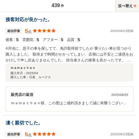
439
並べ替え
件
接客対応が良かった。
5
総合評価
2025/08/23投稿
点
5
5
5
5
接客 :
雰囲気 :
アフター :
品質 :
4月頃に、息子の車を探してて、免許取得前でしたが 乗りたい車が見つかり
購入しました。 取得まで時間がかかってしまい、店側には不安とご迷惑をお
かけして申し訳ありませんでした。 担当者さんの接客も良かったです。 あ
りがとうございました。
ｍａｍａｃｈａｎ
購入年月：
2025/04
購入した車：日産 ルークス
販売店の返信
2025/08/25
ｍａｍａｃｈａｎ様、この度はご成約頂きまして誠に有難うございま
す。 また、高いご評価を頂きまして、誠に光栄で御座います。 お客様
のご希望に沿うお車が見つかり、弊社スタッフ一同も嬉しい限りで御
座います。今後も末長いお付き合いを頂ければ幸いです。 この度は誠
凄く親切でした。
に有難うございました。カーバンクライトスタッフ一同
5
総合評価
2025/08/23投稿
点