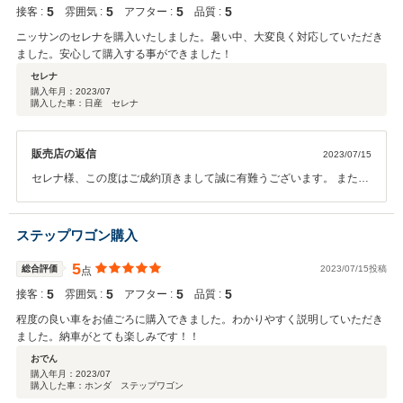
5
5
5
5
接客 :
雰囲気 :
アフター :
品質 :
ニッサンのセレナを購入いたしました。暑い中、大変良く対応していただき
ました。安心して購入する事ができました！
セレナ
購入年月：
2023/07
購入した車：日産 セレナ
販売店の返信
2023/07/15
セレナ様、この度はご成約頂きまして誠に有難うございます。 また、
高いご評価を頂きまして、大変光栄で御座います。今後もよりお客様
にご満足頂けるサービス、商品をご提供出来る様、スタッフ一同努力
していきたいと存じます。末長いお付き合いを頂ければ幸いです。 こ
ステップワゴン購入
の度は誠に有難うございました。カーバンクライトスタッフ一同
5
総合評価
2023/07/15投稿
点
5
5
5
5
接客 :
雰囲気 :
アフター :
品質 :
程度の良い車をお値ごろに購入できました。わかりやすく説明していただき
ました。納車がとても楽しみです！！
おでん
購入年月：
2023/07
購入した車：ホンダ ステップワゴン