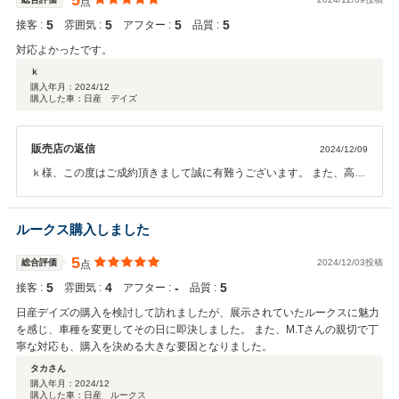
5
点
5
5
5
5
接客 :
雰囲気 :
アフター :
品質 :
対応よかったです。
ｋ
購入年月：
2024/12
購入した車：日産 デイズ
販売店の返信
2024/12/09
ｋ様、この度はご成約頂きまして誠に有難うございます。 また、高い
ご評価を頂きまして、大変光栄で御座います。今後もよりお客様にご
満足頂けるサービス、商品をご提供出来る様、スタッフ一同努力して
いきたいと存じます。末長いお付き合いを頂ければ幸いです。 この度
ルークス購入しました
は誠に有難うございました。カーバンクライトスタッフ一同
5
総合評価
2024/12/03投稿
点
5
4
‐
5
接客 :
雰囲気 :
アフター :
品質 :
日産デイズの購入を検討して訪れましたが、展示されていたルークスに魅力
を感じ、車種を変更してその日に即決しました。 また、M.Tさんの親切で丁
寧な対応も、購入を決める大きな要因となりました。
タカさん
購入年月：
2024/12
購入した車：日産 ルークス