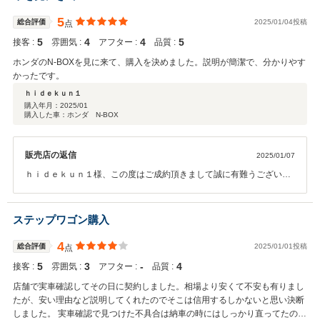
ーバンクライトスタッフ一同
5
総合評価
2025/01/04投稿
点
5
4
4
5
接客 :
雰囲気 :
アフター :
品質 :
ホンダのN-BOXを見に来て、購入を決めました。説明が簡潔で、分かりやす
かったです。
ｈｉｄｅｋｕｎ１
購入年月：
2025/01
購入した車：ホンダ N-BOX
販売店の返信
2025/01/07
ｈｉｄｅｋｕｎ１様、この度はご成約頂きまして誠に有難うございま
す。 また、高いご評価を頂きまして、誠に光栄で御座います。 お客様
のご希望に沿うお車が見つかり、弊社スタッフ一同も嬉しい限りで御
座います。今後も末長いお付き合いを頂ければ幸いです。 この度は誠
ステップワゴン購入
に有難うございました。カーバンクライトスタッフ一同
4
総合評価
2025/01/01投稿
点
5
3
‐
4
接客 :
雰囲気 :
アフター :
品質 :
店舗で実車確認してその日に契約しました。相場より安くて不安も有りまし
たが、安い理由など説明してくれたのでそこは信用するしかないと思い決断
しました。 実車確認で見つけた不具合は納車の時にはしっかり直ってたので