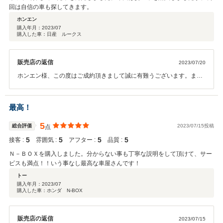
回は自信の車も探してきます。
ホンエン
購入年月：
2023/07
購入した車：日産 ルークス
販売店の返信
2023/07/20
ホンエン様、この度はご成約頂きまして誠に有難うございます。ま
た、高いご評価を頂きまして、誠に光栄で御座います。 お客様のご希
望に沿うお車が見つかり、弊社スタッフ一同も嬉しい限りで御座いま
す。今後も末長いお付き合いを頂ければ幸いです。この度は誠に有難
最高！
うございました。カーバンクライトスタッフ一同
5
総合評価
2023/07/15投稿
点
5
5
5
5
接客 :
雰囲気 :
アフター :
品質 :
Ｎ－ＢＯＸを購入しました。分からない事も丁寧な説明をして頂けて、サー
ビスも満点！！いう事なし最高な車屋さんです！
トー
購入年月：
2023/07
購入した車：ホンダ N-BOX
販売店の返信
2023/07/15