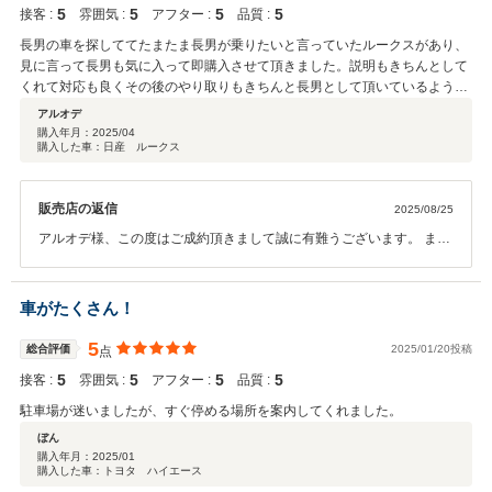
5
5
5
5
接客 :
雰囲気 :
アフター :
品質 :
長男の車を探しててたまたま長男が乗りたいと言っていたルークスがあり、
見に言って長男も気に入って即購入させて頂きました。説明もきちんとして
くれて対応も良くその後のやり取りもきちんと長男として頂いているようで
良かったです。納車が楽しみです。
アルオデ
購入年月：
2025/04
購入した車：日産 ルークス
販売店の返信
2025/08/25
アルオデ様、この度はご成約頂きまして誠に有難うございます。 ま
た、高いご評価を頂きまして、誠に光栄で御座います。 お客様のご希
望に沿うお車が見つかり、弊社スタッフ一同も嬉しい限りで御座いま
す。今後も末長いお付き合いを頂ければ幸いです。 この度は誠に有難
車がたくさん！
うございました。カーバンクライトスタッフ一同
5
総合評価
2025/01/20投稿
点
5
5
5
5
接客 :
雰囲気 :
アフター :
品質 :
駐車場が迷いましたが、すぐ停める場所を案内してくれました。
ぼん
購入年月：
2025/01
購入した車：トヨタ ハイエース