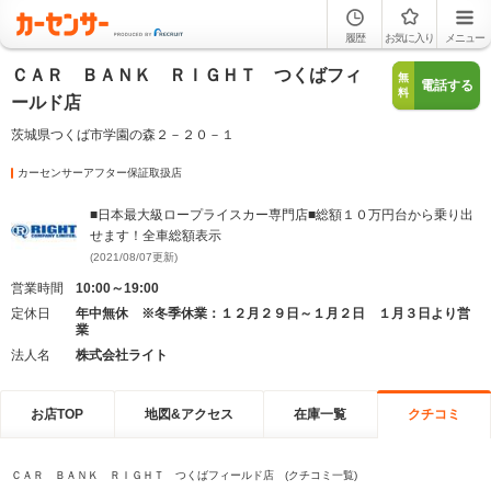
履歴
お気に入り
メニュー
ＣＡＲ ＢＡＮＫ ＲＩＧＨＴ つくばフィ
無
電話する
料
ールド店
茨城県つくば市学園の森２－２０－１
カーセンサーアフター保証取扱店
■日本最大級ロープライスカー専門店■総額１０万円台から乗り出
せます！全車総額表示
(2021/08/07更新)
営業時間
10:00～19:00
定休日
年中無休 ※冬季休業：１２月２９日～１月２日 １月３日より営
業
法人名
株式会社ライト
お店TOP
地図&アクセス
在庫一覧
クチコミ
ＣＡＲ ＢＡＮＫ ＲＩＧＨＴ つくばフィールド店 (クチコミ一覧)