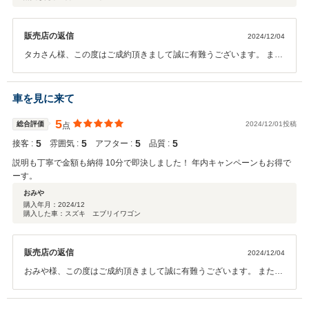
販売店の返信
2024/12/04
タカさん様、この度はご成約頂きまして誠に有難うございます。 ま
た、高いご評価を頂きまして、誠に光栄で御座います。 お客様のご希
望に沿うお車が見つかり、弊社スタッフ一同も嬉しい限りで御座いま
す。今後も末長いお付き合いを頂ければ幸いです。 この度は誠に有難
車を見に来て
うございました。カーバンクライトスタッフ一同
5
総合評価
2024/12/01投稿
点
5
5
5
5
接客 :
雰囲気 :
アフター :
品質 :
説明も丁寧で金額も納得 10分で即決しました！ 年内キャンペーンもお得で
ーす。
おみや
購入年月：
2024/12
購入した車：スズキ エブリイワゴン
販売店の返信
2024/12/04
おみや様、この度はご成約頂きまして誠に有難うございます。 また、
高いご評価を頂きまして、大変嬉しく思います。今後ともサービス、
品質、向上に努めていきたいと思います。ご納車後も末長くお付き合