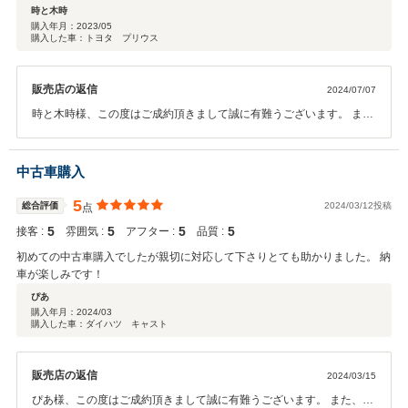
時と木時
購入年月：
2023/05
購入した車：トヨタ プリウス
販売店の返信
2024/07/07
時と木時様、この度はご成約頂きまして誠に有難うございます。 ま
た、高いご評価を頂きまして、大変嬉しく思います。今後ともサービ
ス、品質、向上に努めていきたいと思います。ご納車後も末長くお付
き合いをして頂ければ幸いです。 この度は誠に有難うございました。
中古車購入
カーバンクライトスタッフ一同
5
総合評価
2024/03/12投稿
点
5
5
5
5
接客 :
雰囲気 :
アフター :
品質 :
初めての中古車購入でしたが親切に対応して下さりとても助かりました。 納
車が楽しみです！
ぴあ
購入年月：
2024/03
購入した車：ダイハツ キャスト
販売店の返信
2024/03/15
ぴあ様、この度はご成約頂きまして誠に有難うございます。 また、高