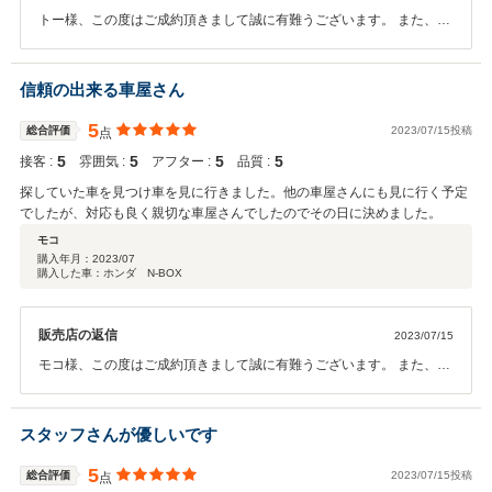
トー様、この度はご成約頂きまして誠に有難うございます。 また、高
いご評価を頂きまして、誠に光栄で御座います。 お客様のご希望に沿
うお車が見つかり、弊社スタッフ一同も嬉しい限りで御座います。今
後も末長いお付き合いを頂ければ幸いです。 この度は誠に有難うござ
信頼の出来る車屋さん
いました。カーバンクライトスタッフ一同
5
総合評価
2023/07/15投稿
点
5
5
5
5
接客 :
雰囲気 :
アフター :
品質 :
探していた車を見つけ車を見に行きました。他の車屋さんにも見に行く予定
でしたが、対応も良く親切な車屋さんでしたのでその日に決めました。
モコ
購入年月：
2023/07
購入した車：ホンダ N-BOX
販売店の返信
2023/07/15
モコ様、この度はご成約頂きまして誠に有難うございます。 また、高
いご評価を頂きまして、大変光栄で御座います。今後もよりお客様に
ご満足頂けるサービス、商品をご提供出来る様、スタッフ一同努力し
ていきたいと存じます。末長いお付き合いを頂ければ幸いです。 この
スタッフさんが優しいです
度は誠に有難うございました。カーバンクライトスタッフ一同
5
総合評価
2023/07/15投稿
点