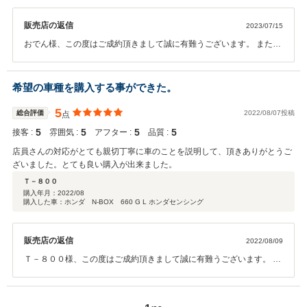
販売店の返信
2023/07/15
おでん様、この度はご成約頂きまして誠に有難うございます。 また、
高いご評価を頂きまして、大変嬉しく思います。今後ともサービス、
品質、向上に努めていきたいと思います。ご納車後も末長くお付き合
いをして頂ければ幸いです。 この度は誠に有難うございました。カー
希望の車種を購入する事ができた。
バンクライトスタッフ一同
5
総合評価
2022/08/07投稿
点
5
5
5
5
接客 :
雰囲気 :
アフター :
品質 :
店員さんの対応がとても親切丁寧に車のことを説明して、頂きありがとうご
ざいました。とても良い購入が出来ました。
Ｔ－８００
購入年月：
2022/08
購入した車：ホンダ N-BOX 660 G L ホンダセンシング
販売店の返信
2022/08/09
Ｔ－８００様、この度はご成約頂きまして誠に有難うございます。 ま
た、高いご評価を頂きまして、大変光栄で御座います。今後もよりお
客様にご満足頂けるサービス、商品をご提供出来る様、スタッフ一同
努力していきたいと存じます。末長いお付き合いを頂ければ幸いで