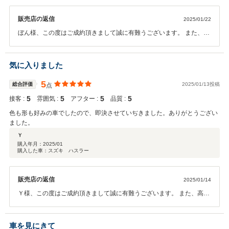
販売店の返信
2025/01/22
ぼん様、この度はご成約頂きまして誠に有難うございます。 また、高
いご評価を頂きまして、大変光栄で御座います。今後もよりお客様に
ご満足頂ける様、スタッフ一同精進していきたいと存じます。末長い
お付き合いを頂ければ幸いです。 この度は誠に有難うございました。
気に入りました
カーバンクライトスタッフ一同
5
総合評価
2025/01/13投稿
点
5
5
5
5
接客 :
雰囲気 :
アフター :
品質 :
色も形も好みの車でしたので、即決させていぢきました。ありがとうござい
ました。
Ｙ
購入年月：
2025/01
購入した車：スズキ ハスラー
販売店の返信
2025/01/14
Ｙ様、この度はご成約頂きまして誠に有難うございます。 また、高い
ご評価を頂きまして、大変光栄で御座います。今後もよりお客様にご
満足頂ける様、スタッフ一同精進していきたいと存じます。末長いお
付き合いを頂ければ幸いです。 この度は誠に有難うございました。カ
車を見にきて