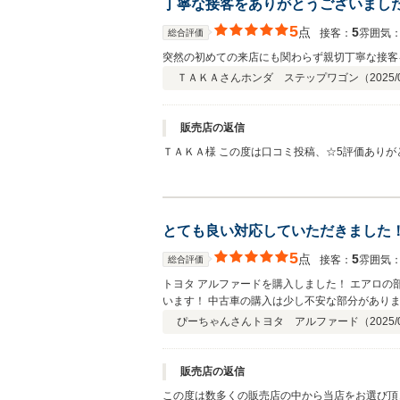
丁寧な接客をありがとうございまし
5
点
5
接客：
雰囲気
総合評価
突然の初めての来店にも関わらず親切丁寧な接客
ＴＡＫＡさん
ホンダ ステップワゴン（
2025/
販売店の返信
ＴＡＫＡ様 この度は口コミ投稿、☆5評価あり
長いお付き合いになりますが今後ともよろしくお
とても良い対応していただきました
5
点
5
接客：
雰囲気
総合評価
トヨタ アルファードを購入しました！ エアロ
います！ 中古車の購入は少し不安な部分があり
ぴーちゃんさん
トヨタ アルファード（
2025/
販売店の返信
この度は数多くの販売店の中から当店をお選び頂