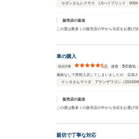
セダンさん
レクサス LSハイブリッド 600h 
販売店の返信
この度は数多くの販売店の中から当店をお選び頂
本当にありがとうございました。素敵なご家族様
しんで下さい！！ T様からいただいたお言葉を
車の購入
5
点
5
接客：
雰囲気
総合評価
連絡なしで突然入店してしまいましたが、店員さ
ケンタさん
マツダ アテンザワゴン（
2024/09
販売店の返信
この度は数多くの販売店の中から当店をお選び頂
ております！！またフォルムも迫力あるデザイン
に喜ばれる店舗づくりに努めて参ります。 今後
親切で丁寧な対応