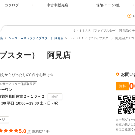
カタログ
中古車販売店
保険/ローン/他
５－ＳＴＡＲ（ファイブスター） 阿見店(クチ
店
５－ＳＴＡＲ（ファイブスター） 阿見店
５－ＳＴＡＲ（ファイブスター） 阿見店(クチコ
ブスター） 阿見店
お問い
揃えからぴったりの1台をお届け☆
0
ンサーアフター保証取扱店
無料
ケーワン
敷郡阿見町住吉２－１０－２
MAP
8:00 平日 10:00～19:00 土・日・祝
ージ
※一部ダイヤ
※車の購入に
せはご遠慮く
5.0
点
(投稿数14件)