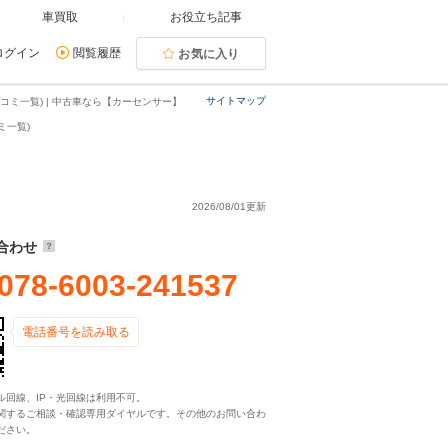
車買取
お役立ち記事
ログイン
閲覧履歴
お気に入り
サイトマップ
コミ一覧) | 中古車なら【カーセンサー】
ミ一覧)
2026/08/01更新
合わせ
078-6003-241537
電話番号を読み取る
ル回線、IP・光回線は利用不可。
関するご相談・確認専用ダイヤルです。その他のお問い合わ
ださい。