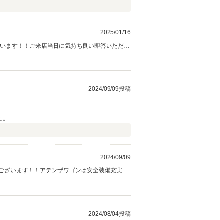
2025/01/16
ざいます！！ご来店当日に気持ち良い即答いただき
エンジンの運転も快適だと思いますので、運転楽
合いをよろしくお願い致します。
2024/09/09投稿
た。
2024/09/09
ございます！！アテンザワゴンは安全装備充実し
様からいただいたお言葉を励みに、多くのお客様
2024/08/04投稿