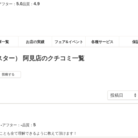
5.0
4.9
アフター：
品質：
庫一覧
お店の実績
フェア&イベント
各種サービス
保
スター） 阿見店のクチコミ一覧
投稿する
‐
‐
5
：
アフター：
品質：
ことも全て理解できるように教えて頂けます！