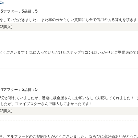
た。
5
5
5
：
アフター：
品質：
をしていただきました。 また車の分からない質問にも全て信用のある答えを頂きま
03
購入）
がとうございます！ 気に入っていただけたステップワゴンはしっかりとご準備進めて
願いいたします！
！
4
5
5
：
アフター：
品質：
の部分が壊れていましたが、迅速に板金屋さんにお願いをして対応してくれました！ 
ましたが、ファイブスターさんで購入してよかったです！
02
購入）
き、アルファードのご契約ありがとうございました。 ならびに高評価ありがとうご