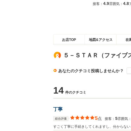
4.9
4.8
接客：
雰囲気：
お店TOP
地図&アクセス
在
５－ＳＴＡＲ（ファイブ
あなたのクチコミ投稿しませんか？
14
件のクチコミ
丁寧
5
点
5
接客：
雰囲気
総合評価
すごく丁寧に手続きしてくれますし、分からない