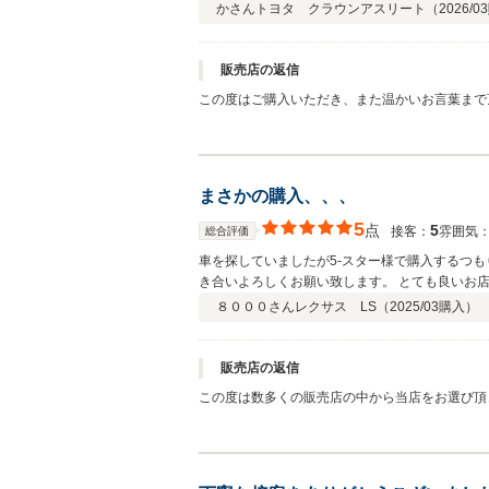
かさん
トヨタ クラウンアスリート（
2026/03
販売店の返信
この度はご購入いただき、また温かいお言葉まで頂戴
に関してご不明な点やお困りごとがございました
まさかの購入、、、
5
点
5
接客：
雰囲気
総合評価
車を探していましたが5-スター様で購入するつ
き合いよろしくお願い致します。 とても良いお
８０００さん
レクサス LS（
2025/03
購入）
販売店の返信
この度は数多くの販売店の中から当店をお選び頂き
の車屋人生で記録、記憶に残る楽しい商談をさせ
ただいた通りに多少維持費は掛かるかと思いますが
に、多くのお客様に喜ばれる店舗づくりに努めて