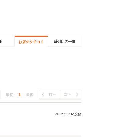
証
系列店の一覧
お店のクチコミ
1
前へ
次へ
最初
最後
2026/03/02投稿