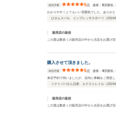
5
点
5
接客：
雰囲気
総合評価
わかりやすくとてもいい雰囲気でした、ありがと
ひさん
スバル インプレッサスポーツ（
2024/
販売店の返信
この度は数多くの販売店の中から当店をお選び頂
力あるサイズ感と安全装備充実しております！！
くりに努めて参ります。 今後とも長いお付き合
購入させて頂きました。
5
点
4
接客：
雰囲気
総合評価
来店予約で伺いましたが、店内に車輌をご用意し
ミナトパパさん
日産 エクストレイル（
2024/
販売店の返信
この度は数多くの販売店の中から当店をお選び頂
うにしっかりと整備など進めて参ります。またホ
励みに、多くのお客様に喜ばれる店舗づくりに努