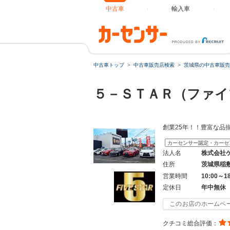
中古車
輸入車
中古車トップ
中古車販売店検索
茨城県の中古車販売
５－ＳＴＡＲ（ファイ
創業25年！！豊富な品
カーセンサー認定・カーセ
法人名
株式会社
住所
茨城県稲
営業時間
10:00～1
定休日
年中無休
このお店のホームペ
クチコミ総合評価：