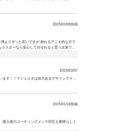
て下さい。これからもよろしくお願いいたします
を励みに、多くのお客様に喜ばれる店舗づくりに
2025/03/06投稿
は僕よりずっと若いですが 頼れるアニキ的な方で
なら５スターなら安心して任せれると思う次第で有
2025/03/07
います！！マジェスタは迫力あるデザインでイン
ゃん様からいただいたお言葉を励みに、多くのお
2025/01/16投稿
 購入後のコーティングメンテ対応も素晴らしく