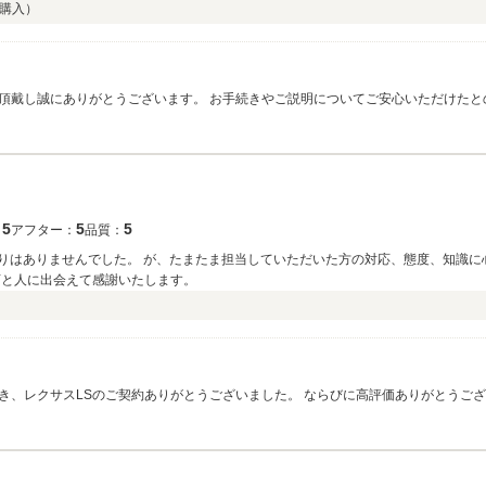
購入）
し誠にありがとうございます。 お手続きやご説明についてご安心いただけたとのこと、
ら、LINE又はお電話でいつでもお気軽にご相談ください。 ご納車までまだ掛かり
5
5
5
：
アフター：
品質：
もりはありませんでした。 が、たまたま担当していただいた方の対応、態度、知識に
店と人に出会えて感謝いたします。
、レクサスLSのご契約ありがとうございました。 ならびに高評価ありがとうござ
ていただきました！！（笑）ご納車日まで少々お時間をいただきますが、しっかり
、至高の乗り心地なので8000様のこれからの素敵なカーライフを導いてくれるはず
参ります。 今後とも長いお付き合いをよろしくお願い致します。