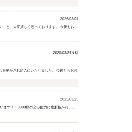
2026/03/04
大変嬉しく思っております。 今後もお車
ますがどうぞよろしくお願いいたします。
2025/03/24投稿
心を動かされ購入にいたりました。 今後ともお付
2025/03/25
います！！8000様の交渉能力に度肝抜かれ、私
と仕上げて参ります。正直営業でお伝えさせてい
です！！ 8000様からいただいたお言葉を励み