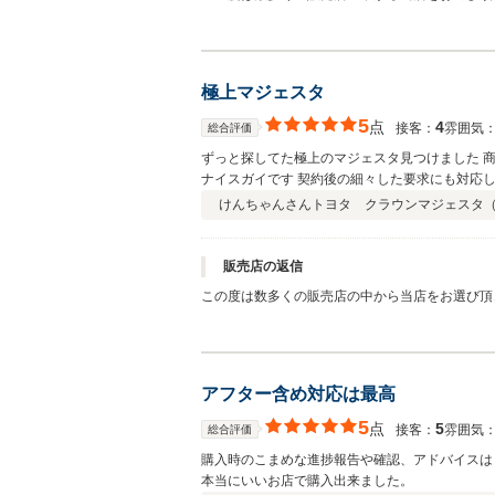
せんでした。笑 本当に素敵な家族で羨ましいで
☆☆☆☆☆ひーちゃん様のこれからの素敵なカー
努めて参ります。 今後とも長いお付き合いをよ
極上マジェスタ
5
点
4
接客：
雰囲気
総合評価
ずっと探してた極上のマジェスタ見つけました 
ナイスガイです 契約後の細々した要求にも対応
ります。
けんちゃんさん
トヨタ クラウンマジェスタ
販売店の返信
この度は数多くの販売店の中から当店をお選び頂
テリアも至高の空間とかと思います！！けんちゃ
客様に喜ばれる店舗づくりに努めて参ります。 
アフター含め対応は最高
5
点
5
接客：
雰囲気
総合評価
購入時のこまめな進捗報告や確認、アドバイスは
本当にいいお店で購入出来ました。