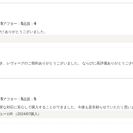
5
5
4
：
アフター：
品質：
! ありがとうございました。
き、レヴォーグのご契約ありがとうございました。 ならびに高評価ありがとうござ
も購入して良かったと思っていただけますように車検やその他お困りごとありまし
づくりに努めて参ります。 今後とも長いお付き合いをよろしくお願い致します。
5
5
5
：
アフター：
品質：
実な対応に安心して購入することができました。今後も是非頼らせていただく思い
ユーロR （
2024/07
購入）