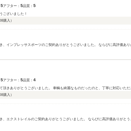
5
5
5
：
アフター：
品質：
うございました！
08
購入）
き、インプレッサスポーツのご契約ありがとうございました。 ならびに高評価あり
ひ様のこれからの素敵なカーライフを導いてくれるはずです☆ ひ様からいただいた
いをよろしくお願い致します。
5
5
4
：
アフター：
品質：
て頂きありがとうございました。 車輌も綺麗なものだったのと、丁寧に対応いただ
08
購入）
き、エクストレイルのご契約ありがとうございました。 ならびに高評価ありがとう
イール＆タイヤにつきましても何かご協力できることございましたらお気軽にご相談
めて参ります。 今後とも長いお付き合いをよろしくお願い致します。