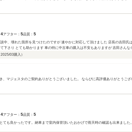
す！！ご近所かと思いますので、何かお困りごとございましたらいつでも相談に来
ライフを導いてくれるはずです☆☆☆☆☆！！ ひーちゃん様からいただいたお言葉
ろしくお願い致します。
4
5
5
：
アフター：
品質：
商談中、壊れた箇所を見つけたのですが 速やかに対応して頂けました 店長の吉田氏
して下さり とても助かります 車の特に中古車の購入は不安もありますが 吉田さん
（
2025/03
購入）
き、マジェスタのご契約ありがとうございました。 ならびに高評価ありがとうござ
ん様のこれからの素敵なカーライフを導いてくれるはずです☆☆☆☆☆！！ けんち
今後とも長いお付き合いをよろしくお願い致します。
4
5
5
：
アフター：
品質：
とても良かったです。納車まで室内保管頂いたおかげで雨天時の確認も出来ました。