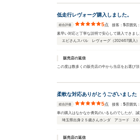
低走行レヴォーグ購入しました。
5
点
5
接客：
雰囲気
総合評価
素早い対応と丁寧な説明で安心して購入できました
エビさん
スバル レヴォーグ（
2024/07
購入）
販売店の返信
この度は数多くの販売店の中から当店をお選び頂
良いご決断ありがとうございました！！これから
たお言葉を励みに、多くのお客様に喜ばれる店舗
柔軟な対応ありがとうございました
5
点
5
接客：
雰囲気
総合評価
車の購入はなかなか勇気のいるものでしたが、誠
埼玉県出身２５歳さん
ホンダ アコード 2.0 
販売店の返信