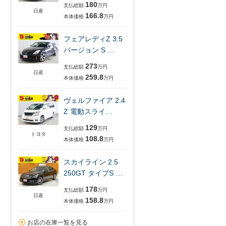
180
支払総額
万円
日産
166.8
本体価格
万円
フェアレディZ 3.5
バージョン S …
273
支払総額
万円
日産
259.8
本体価格
万円
ヴェルファイア 2.4
Z 電動スライ…
129
支払総額
万円
トヨタ
108.8
本体価格
万円
スカイライン 2.5
250GT タイプS …
178
支払総額
万円
日産
158.8
本体価格
万円
お店の在庫一覧を見る