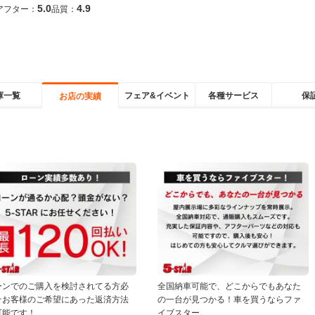
5.0
4.9
アフター：
品質：
庫一覧
フェア&イベント
各種サービス
保
お店の実績
ーンでのご購入を検討されてる方必
全国納車可能で、どこからでもあなた
☆お客様のご希望にあった返済方法
の一台が見つかる！車を買うならファ
可能です！
イブスター。