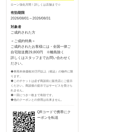
ローン強化月間！詳しくは店舗まで☆
有効期限
2026/08/01～2026/08/31
対象者
ご成約された方
＜ご成約特典＞
ご成約されたお客様には・全国一律ご
自宅陸送費29,800円 ※離島除く
詳しくはスタッフまでお問い合わせく
ださい。
◆車両本体価格30万円以上（税込）の物件に限
ります。
◆このチケットは必ず商談前に販売店にご提示
ください。商談後の提示ではサービスを受けら
れません。
◆一回につき一枚まで有効です。
◆他のクーポンとの併用は出来ません。
QRコードで携帯にク
ーポンを転送