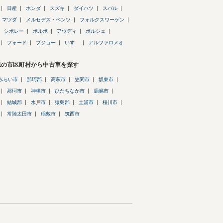
日産
ホンダ
スズキ
ダイハツ
スバル
マツダ
メルセデス・ベンツ
フォルクスワーゲン
シボレー
ボルボ
アウディ
ポルシェ
フォード
プジョー
いすゞ
アルファロメオ
県の市区町村から中古車を探す
みらい市
那珂郡
高萩市
笠間市
坂東市
那珂市
神栖市
ひたちなか市
鹿嶋市
結城郡
水戸市
猿島郡
土浦市
桜川市
常陸太田市
稲敷市
筑西市