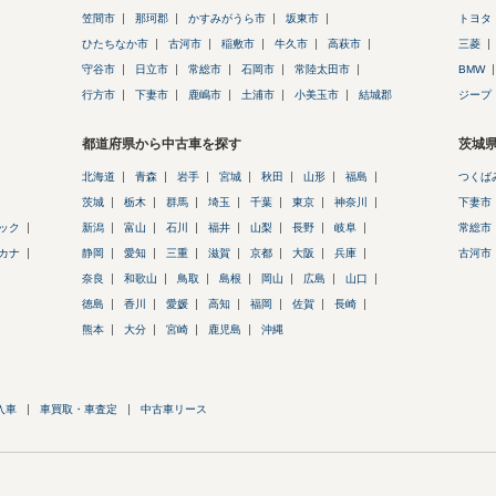
笠間市
那珂郡
かすみがうら市
坂東市
トヨタ
ひたちなか市
古河市
稲敷市
牛久市
高萩市
三菱
守谷市
日立市
常総市
石岡市
常陸太田市
BMW
行方市
下妻市
鹿嶋市
土浦市
小美玉市
結城郡
ジープ
都道府県から中古車を探す
茨城
北海道
青森
岩手
宮城
秋田
山形
福島
つくば
茨城
栃木
群馬
埼玉
千葉
東京
神奈川
下妻市
ック
新潟
富山
石川
福井
山梨
長野
岐阜
常総市
カナ
静岡
愛知
三重
滋賀
京都
大阪
兵庫
古河市
奈良
和歌山
鳥取
島根
岡山
広島
山口
徳島
香川
愛媛
高知
福岡
佐賀
長崎
熊本
大分
宮崎
鹿児島
沖縄
入車
車買取・車査定
中古車リース