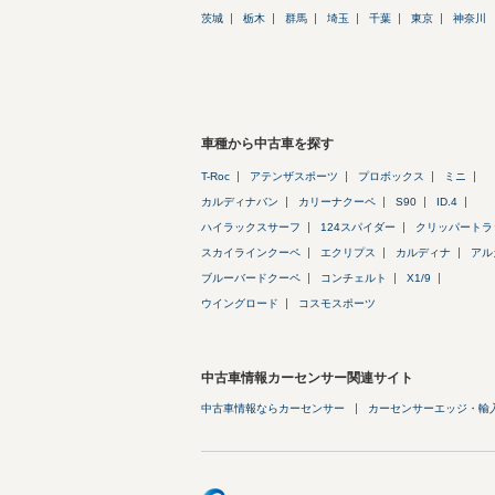
茨城
栃木
群馬
埼玉
千葉
東京
神奈川
車種から中古車を探す
T-Roc
アテンザスポーツ
プロボックス
ミニ
カルディナバン
カリーナクーペ
S90
ID.4
ハイラックスサーフ
124スパイダー
クリッパートラ
スカイラインクーペ
エクリプス
カルディナ
アル
ブルーバードクーペ
コンチェルト
X1/9
ウイングロード
コスモスポーツ
中古車情報カーセンサー関連サイト
中古車情報ならカーセンサー
カーセンサーエッジ・輸