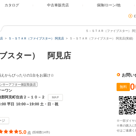
カタログ
中古車販売店
保険/ローン/他
５－ＳＴＡＲ（ファイブスター） 阿見
店
５－ＳＴＡＲ（ファイブスター） 阿見店
５－ＳＴＡＲ（ファイブスター） 阿見店(実績)
ブスター） 阿見店
お問い
揃えからぴったりの1台をお届け☆
0
ンサーアフター保証取扱店
無料
ケーワン
敷郡阿見町住吉２－１０－２
MAP
8:00 平日 10:00～19:00 土・日・祝
ージ
※一部ダイヤ
※車の購入に
せはご遠慮く
5.0
点
(投稿数14件)