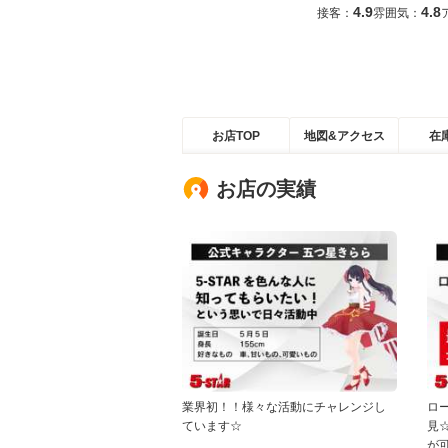
4.9
4.8
接客：
雰囲気：
お店TOP
地図&アクセス
在
お店の実績
業界初！！様々な活動にチャレンジし
ロ
ています☆
見
が