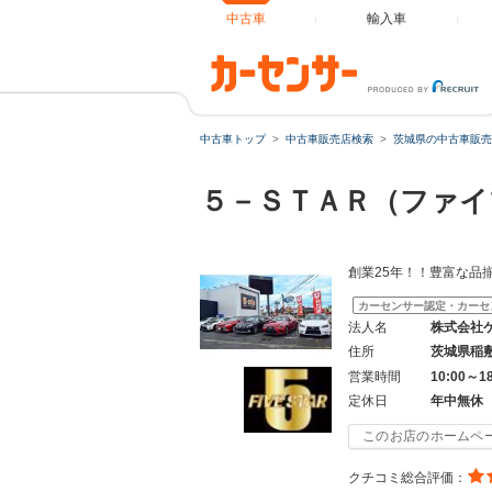
中古車
輸入車
中古車トップ
中古車販売店検索
茨城県の中古車販売
５－ＳＴＡＲ（ファイ
創業25年！！豊富な品
カーセンサー認定・カーセ
法人名
株式会社
住所
茨城県稲
営業時間
10:00～1
定休日
年中無休
このお店のホームペ
クチコミ総合評価：