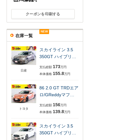
クーポンを印刷する
NEW
NEW
NEW
NEW
NEW
NEW
在庫一覧
スカイライン 3.5
350GT ハイブリ…
173
支払総額
万円
日産
155.8
本体価格
万円
86 2.0 GT TRDエア
ロ/GReddyマフ…
156
支払総額
万円
トヨタ
139.8
本体価格
万円
スカイライン 3.5
350GT ハイブリ…