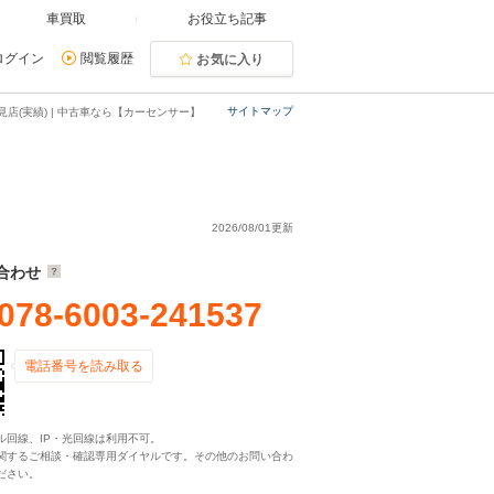
車買取
お役立ち記事
ログイン
閲覧履歴
お気に入り
サイトマップ
店(実績) | 中古車なら【カーセンサー】
2026/08/01更新
合わせ
078-6003-241537
電話番号を読み取る
ル回線、IP・光回線は利用不可。
関するご相談・確認専用ダイヤルです。その他のお問い合わ
ださい。