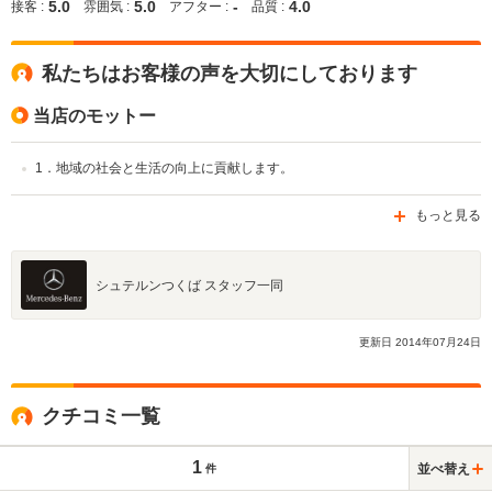
5.0
5.0
-
4.0
接客 :
雰囲気 :
アフター :
品質 :
私たちはお客様の声を大切にしております
当店のモットー
1．地域の社会と生活の向上に貢献します。
もっと見る
シュテルンつくば スタッフ一同
更新日
2014
年
07
月
24
日
クチコミ一覧
1
並べ替え
件