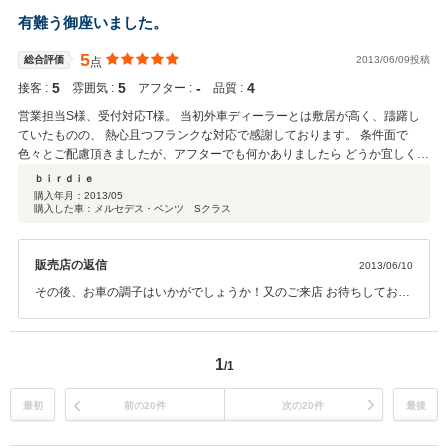
有難う御座いました。
5
総合評価
2013/06/09投稿
点
5
5
‐
4
接客 :
雰囲気 :
アフター :
品質 :
営業担当S様、受付対応T様。 当初外車ディーラーとは敷居が高く、躊躇し
ていたものの、 熱心且つフランクな対応で感謝しております。 条件面で
色々とご配慮頂きましたが、アフターでも何かありましたら どうか宜しく御
願い致します。
ｂｉｒｄｉｅ
購入年月：
2013/05
購入した車：メルセデス・ベンツ Sクラス
販売店の返信
2013/06/10
その後、お車の調子はいかがでしょうか！又のご来店 お待ちしており
ます
1
/1
最初
前の20件
次の20件
最後