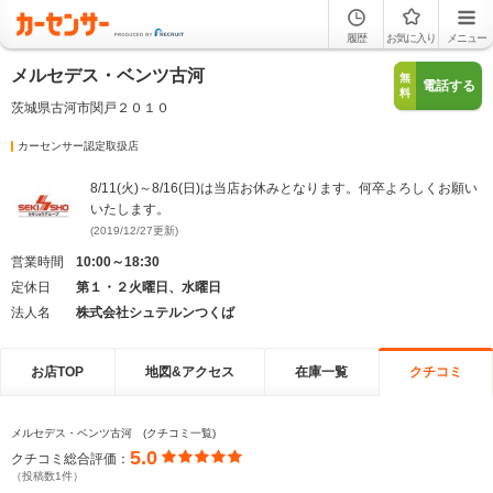
履歴
お気に入り
メニュー
メルセデス・ベンツ古河
無
電話する
料
茨城県古河市関戸２０１０
カーセンサー認定取扱店
8/11(火)～8/16(日)は当店お休みとなります。何卒よろしくお願い
いたします。
(2019/12/27更新)
営業時間
10:00～18:30
定休日
第１・２火曜日、水曜日
法人名
株式会社シュテルンつくば
お店TOP
地図&アクセス
在庫一覧
クチコミ
メルセデス・ベンツ古河 (クチコミ一覧)
5.0
クチコミ総合評価：
（投稿数1件）