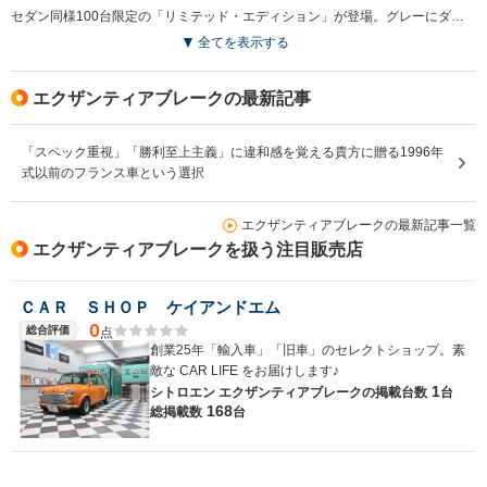
セダン同様100台限定の「リミテッド・エディション」が登場。グレーにダークブルーのパイピングを施した専用シート、専用ボディカラーのブルーレマンを含む5色のボディカラー、ボディ同色バンパーなどを装備。こちらも装備の割に価格は据え置かれた。(2000.10)
全てを表示する
エクザンティアブレークの最新記事
「スペック重視」「勝利至上主義」に違和感を覚える貴方に贈る1996年
式以前のフランス車という選択
エクザンティアブレークの最新記事一覧
エクザンティアブレークを扱う注目販売店
ＣＡＲ ＳＨＯＰ ケイアンドエム
0
総合評価
点
創業25年「輸入車」「旧車」のセレクトショップ。素
敵な CAR LIFE をお届けします♪
1
シトロエン エクザンティアブレークの
掲載台数
台
168
総掲載数
台