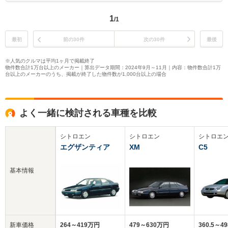
1
/1
最初
前の30件
次の30件
最後
※人気のクルマは平均1ヶ月で掲載終了
物件数合計1万台以上のメーカー｜算出データ期間：2024年9月～11月｜内容：物件数合計1万
台以上のメーカーのうち、掲載が終了した物件数が1,000台以上の場合
よく一緒に検討される車種を比較
シトロエン
シトロエン
シトロエ
エグザンティア
XM
C5
基本情報
新車価格
264～419万円
479～630万円
360.5～4