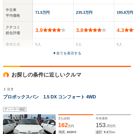
中古車
71.5万円
235.3万円
195.8万円
平均価格
クチコミ
3.9
3.8
4.3
総合評価
乗車定員
5人
5人
5人
▼
全てを表示する
ドア数
5ドア
5ドア
5ドア
全高
全高
全
お探しの条件に近しいクルマ
1.39m～1.4m
1.4m
1.
トヨタ
プロボックスバン 1.5 DX コンフォート 4WD
全幅
全幅
全幅
サイズ
1.76m
1.8m
1.77m
全長
全長
(全長x全幅x全高)
ディーラー保証
4.45m～4.53m
4.71m
4.62m
支払総額
本体価格
162
153.
0
万円
万円
年式
2020
年
走行
5.0
万km
ホイールベース
ホイールベース
ホイー