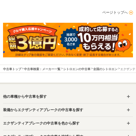
ページトップへ
中古車トップ
中古車検索：メーカー一覧
シトロエンの中古車
全国のシトロエン
エクザンテ
他の車種から中古車を探す
装備からエクザンティアブレークの中古車を探す
エクザンティアブレークの中古車を色から探す