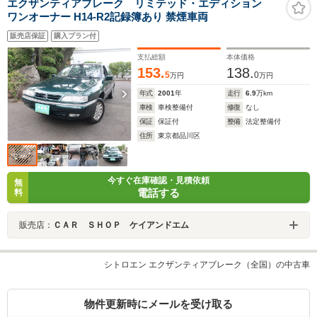
エクザンティアブレーク リミテッド・エディション
ワンオーナー H14-R2記録簿あり 禁煙車両
販売店保証
購入プラン付
支払総額
本体価格
153.
138.
5
0
万円
万円
年式
2001
年
走行
6.9
万km
車検
車検整備付
修復
なし
保証
保証付
整備
法定整備付
住所
東京都品川区
今すぐ在庫確認・見積依頼
無
電話する
料
販売店：
ＣＡＲ ＳＨＯＰ ケイアンドエム
シトロエン エクザンティアブレーク（全国）の中古車
物件更新時にメールを受け取る