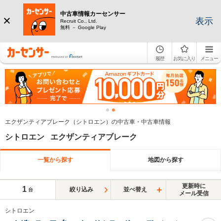
中古車情報カーセンサー
表示
Recruit Co., Ltd.
無料 － Google Play
履歴
お気に入り
メニュー
エクザンティアブレーク（シトロエン）の中古車・中古車情報
シトロエン エクザンティアブレーク
一覧から探す
地図から探す
更新時に
1
絞り込み
並べ替え
台
メール受信
シトロエン