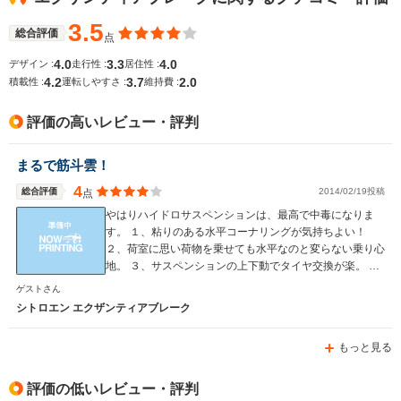
3.5
総合評価
点
4.0
3.3
4.0
デザイン :
走行性 :
居住性 :
4.2
3.7
2.0
積載性 :
運転しやすさ :
維持費 :
評価の高いレビュー・評判
まるで筋斗雲！
4
総合評価
2014/02/19投稿
点
やはりハイドロサスペンションは、最高で中毒になりま
す。 １、粘りのある水平コーナリングが気持ちよい！
２、荷室に思い荷物を乗せても水平なのと変らない乗り心
地。 ３、サスペンションの上下動でタイヤ交換が楽。 走
行等大きなトラブルは未だ無し。
ゲストさん
シトロエン エクザンティアブレーク
もっと見る
評価の低いレビュー・評判