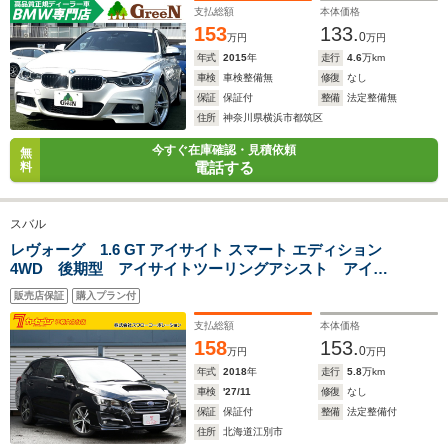
コーダー 電動リアゲート 禁煙車
支払総額
本体価格
153
133.
0
万円
万円
年式
2015
年
走行
4.6
万km
車検
車検整備無
修復
なし
保証
保証付
整備
法定整備無
住所
神奈川県横浜市都筑区
今すぐ在庫確認・見積依頼
無
電話する
料
スバル
レヴォーグ 1.6 GT アイサイト スマート エディション
4WD 後期型 アイサイトツーリングアシスト アイサ
イトセイフティ+ ダイアトーン8型ナビ リアビークル
販売店保証
購入プラン付
ディテクション バックカメラ パワーシート シート
ヒーター デアイサー リアフォグ レーダークルーズ
支払総額
本体価格
158
153.
0
万円
万円
年式
2018
年
走行
5.8
万km
車検
'27/11
修復
なし
保証
保証付
整備
法定整備付
住所
北海道江別市