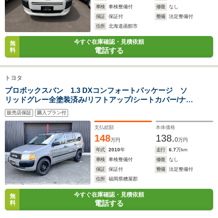
-m
-m
車検
車検整備付
修復
なし
保証
保証付
整備
法定整備付
住所
北海道函館市
今すぐ在庫確認・見積依頼
無
電話する
料
WLTCモード
-
-
-
燃費
トヨタ
プロボックスバン 1.3 DXコンフォートパッケージ ソ
リッドグレー全塗装済み/リフトアップ/シートカバー/ナビ
排気量
1998～2946cc
2946～2975cc
1997～29
付き
販売店保証
購入プラン付
駆動方式
FF
FF
FF
支払総額
本体価格
148
138.
0
万円
万円
年式
2010
年
走行
6.7
万km
車検
車検整備付
修復
なし
保証
保証付
整備
法定整備付
住所
福岡県糟屋郡
今すぐ在庫確認・見積依頼
無
電話する
料