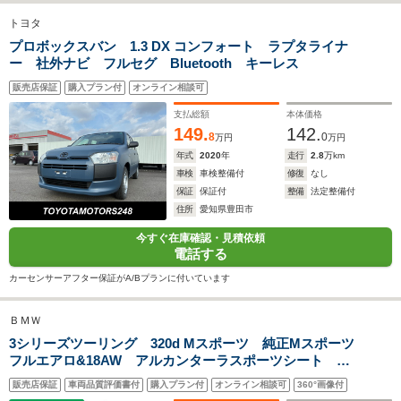
トヨタ
プロボックスバン 1.3 DX コンフォート ラプタライナ
ー 社外ナビ フルセグ Bluetooth キーレス
販売店保証
購入プラン付
オンライン相談可
支払総額
本体価格
149.
142.
8
0
万円
万円
年式
2020
年
走行
2.8
万km
車検
車検整備付
修復
なし
保証
保証付
整備
法定整備付
住所
愛知県豊田市
今すぐ在庫確認・見積依頼
電話する
カーセンサーアフター保証がA/Bプランに付いています
ＢＭＷ
3シリーズツーリング 320d Mスポーツ 純正Mスポーツ
フルエアロ&18AW アルカンターラスポーツシート パ
ドルシフト ACC 衝突軽減ブレーキ キセノン 純正
販売店保証
車両品質評価書付
購入プラン付
オンライン相談可
360°画像付
HDDナビ バックカメラ パークセンサー ドライブレ