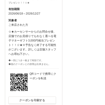
プレゼント！！☆★
有効期限
2026/06/18～2026/12/27
対象者
ご来店された方
☆★カーセンサーからのお問合せ後、
店舗でのお見積りでもれなく選べる電
子マネーギフト3,000円相当プレゼン
ト！！☆★※予告なく終了する可能性
がございます。詳しくは店舗スタッフ
へお尋ね下さい。
◆一回につき一枚まで有効です。
◆他のクーポンとの併用は出来ません。
QRコードで携帯にク
ーポンを転送
クーポンを印刷する