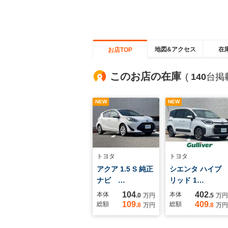
地図&アクセス
在
お店TOP
このお店の在庫
(
140
台掲
NEW
NEW
トヨタ
トヨタ
アクア 1.5 S 純正
シエンタ ハイブ
ナビ …
リッド 1…
104
402
本体
本体
.0
万円
.5
万円
109
409
総額
総額
.8
万円
.8
万円