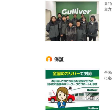
専門
全力
保証
全国
に定