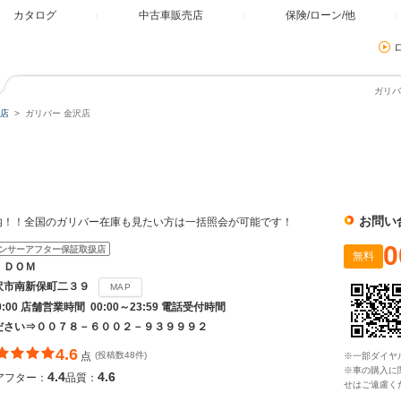
カタログ
中古車販売店
保険/ローン/他
ガリバ
店
ガリバー 金沢店
お問い
内！！全国のガリバー在庫も見たい方は一括照会が可能です！
0
ンサーアフター保証取扱店
無料
ＩＤＯＭ
沢市南新保町二３９
MAP
20:00 店舗営業時間 00:00～23:59 電話受付時間
ださい⇒００７８－６００２－９３９９９２
4.6
点
(投稿数48件)
※一部ダイヤ
※車の購入に
4.4
4.6
アフター：
品質：
せはご遠慮く