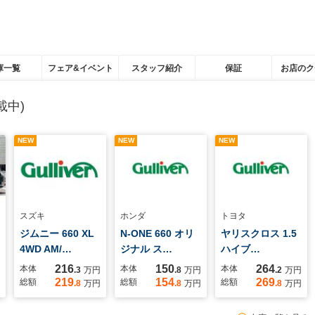
庫一覧
フェア&イベント
スタッフ紹介
保証
お店のク
載中)
NEW
NEW
NEW
スズキ
ホンダ
トヨタ
ジムニー 660 XL
N-ONE 660 オリ
ヤリスクロス 1.5
4WD AM/…
ジナル ス…
ハイブ…
216
150
264
本体
本体
本体
.3
万円
.8
万円
.2
万円
219
154
269
総額
総額
総額
.8
万円
.8
万円
.8
万円