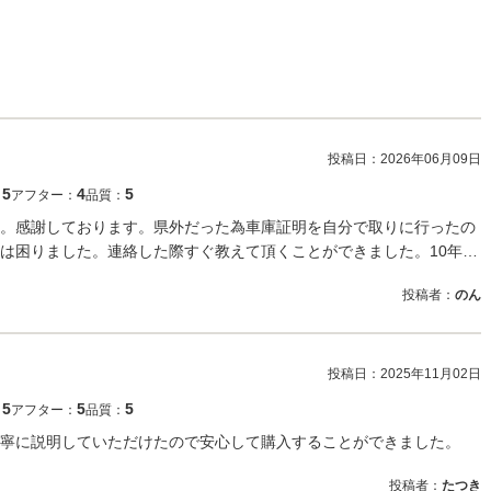
投稿日：
2026年06月09日
5
4
5
：
アフター：
品質：
。感謝しております。県外だった為車庫証明を自分で取りに行ったの
は困りました。連絡した際すぐ教えて頂くことができました。10年…
投稿者：
のん
投稿日：
2025年11月02日
5
5
5
：
アフター：
品質：
寧に説明していただけたので安心して購入することができました。
投稿者：
たつき