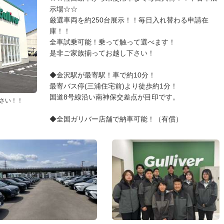
示場☆☆
厳選車両を約250台展示！！毎日入れ替わる申請在
庫！！
全車試乗可能！乗って触って選べます！
是非ご家族揃ってお越し下さい！
◆金沢駅が最寄駅！車で約10分！
最寄バス停(三浦住宅前)より徒歩約1分！
国道8号線沿い南神保交差点が目印です。
さい！！
◆全国ガリバー店舗で納車可能！（有償）