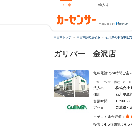
中古車
輸入車
中古車トップ
中古車販売店検索
石川県の中古車販売
ガリバー 金沢店
無料電話は24時間ご案
カーセンサー認定・カーセ
法人名
株式会社
住所
石川県金
営業時間
10:00～
定休日
ご連絡く
クチコミ総合評価：
4.6
4.6
接客：
雰囲気：