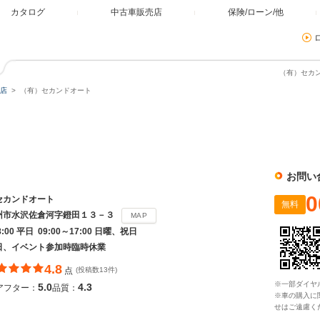
カタログ
中古車販売店
保険/ローン/他
（有）セカン
店
（有）セカンドオート
ト
お問い
0
セカンドオート
無料
州市水沢佐倉河字鐙田１３－３
MAP
8:00 平日 09:00～17:00 日曜、祝日
日、イベント参加時臨時休業
4.8
点
(投稿数13件)
※一部ダイヤ
5.0
4.3
アフター：
品質：
※車の購入に
せはご遠慮く