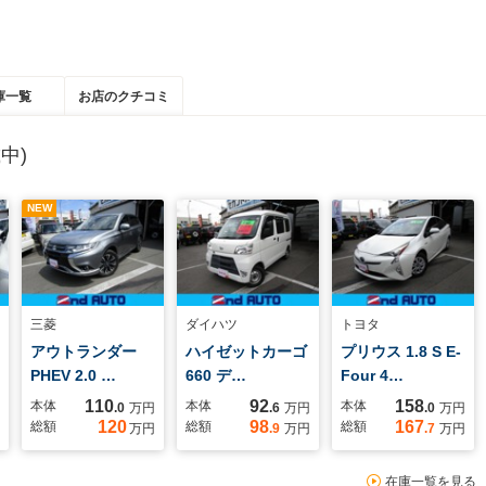
庫一覧
お店のクチコミ
中)
NEW
三菱
ダイハツ
トヨタ
アウトランダー
ハイゼットカーゴ
プリウス 1.8 S E-
PHEV 2.0 …
660 デ…
Four 4…
110
92
158
本体
本体
本体
.0
万円
.6
万円
.0
万円
120
98
167
総額
総額
総額
万円
.9
万円
.7
万円
在庫一覧を見る