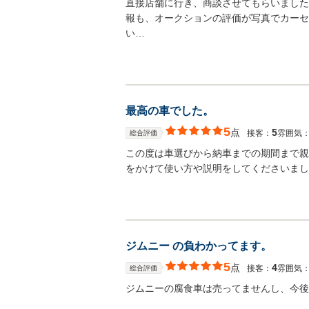
直接店舗に行き、商談させてもらいました
報も、オークションの評価が写真でカーセ
い…
最高の車でした。
5
点
5
接客：
雰囲気
総合評価
この度は車選びから納車までの期間まで親
をかけて使い方や説明をしてくださいまし
ジムニー の負わかってます。
5
点
4
接客：
雰囲気
総合評価
ジムニーの腐食車は売ってませんし、今後