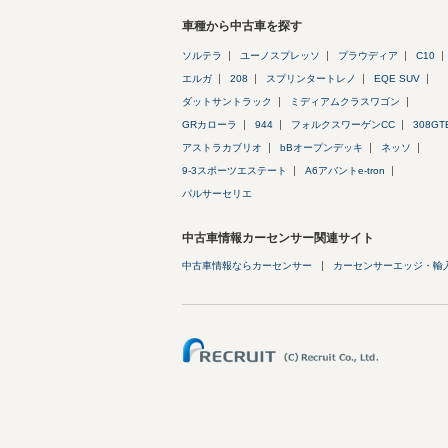
車種から中古車を探す
ソルテラ
ユーノスプレッソ
プラウディア
C10
エルガ
208
スプリンタートレノ
EQE SUV
ダットサントラック
ミディアムクラスワゴン
GRカローラ
944
フォルクスワーゲンCC
308GT
アストラカブリオ
bBオープンデッキ
ネッソ
9-3スポーツエステート
A6アバントe-tron
パルサーセリエ
中古車情報カーセンサー関連サイト
中古車情報ならカーセンサー
カーセンサーエッジ・輸