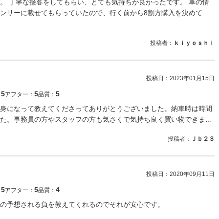
。 丁寧な接客をしてもらい、とても気持ちが良かったです。 車の情
ンサーに載せてもらっていたので、行く前から8割方購入を決めて
投稿者：
ｋｉｙｏｓｈｉ
投稿日：
2023年01月15日
5
5
5
：
アフター：
品質：
身になって教えてくださってありがとうございました。納車時は時間
た。事務員の方やスタッフの方も気さくで気持ち良く買い物できま…
投稿者：
Ｊｂ２３
投稿日：
2020年09月11日
5
5
4
：
アフター：
品質：
の予想される負を教えてくれるのでそれが安心です。