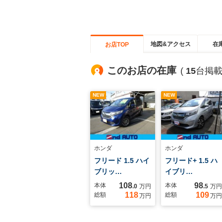
地図&アクセス
在
お店TOP
このお店の在庫
(
15
台掲載
NEW
NEW
ホンダ
ホンダ
フリード 1.5 ハイ
フリード+ 1.5 ハ
ブリッ…
イブリ…
108
98
本体
本体
.0
万円
.5
万円
118
109
総額
総額
万円
万円