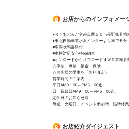
お店からのインフォメー
●Ｒ４あぶみだ交差点西５０ｍ長野家具様
●東北自動車道水沢インターより車で５分
■車両状態書添付
■車検対応安心整備納車
■オンロードからオフロード４ＷＤ在庫多
☆車検・点検・鈑金・保険
☆お客様の愛車を「無料査定」
営業時間のご案内
平日AM9：00～PM6：00迄
日、祝祭日AM9：00～PM5：00迄。
定休日のお知らせ週
毎週 火曜日。イベント参加時、臨時休業
お店紹介ダイジェスト