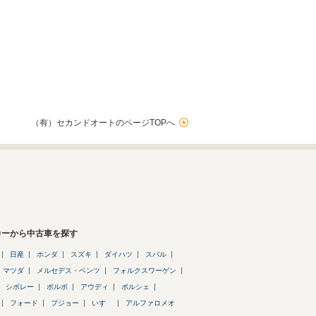
（有）セカンドオートのページTOPへ
カーから中古車を探す
日産
ホンダ
スズキ
ダイハツ
スバル
マツダ
メルセデス・ベンツ
フォルクスワーゲン
シボレー
ボルボ
アウディ
ポルシェ
フォード
プジョー
いすゞ
アルファロメオ