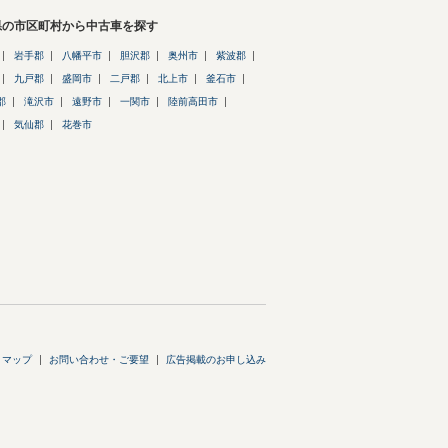
県の市区町村から中古車を探す
岩手郡
八幡平市
胆沢郡
奥州市
紫波郡
九戸郡
盛岡市
二戸郡
北上市
釜石市
郡
滝沢市
遠野市
一関市
陸前高田市
気仙郡
花巻市
トマップ
お問い合わせ・ご要望
広告掲載のお申し込み