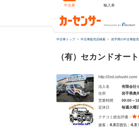
中古車
輸入車
中古車トップ
中古車販売店検索
岩手県の中古車販売
（有）セカンドオー
http://2nd.oshushi.com/
法人名
有限会社
住所
岩手県奥
営業時間
09:00～1
定休日
毎週火曜
クチコミ総合評価：
4.8
4.8
接客：
雰囲気：