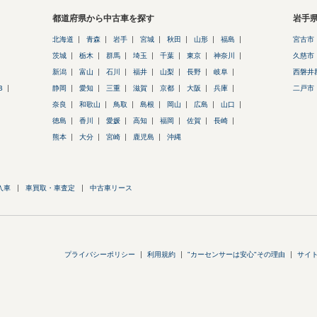
都道府県から中古車を探す
岩手
北海道
青森
岩手
宮城
秋田
山形
福島
宮古市
茨城
栃木
群馬
埼玉
千葉
東京
神奈川
久慈市
新潟
富山
石川
福井
山梨
長野
岐阜
西磐井
B
静岡
愛知
三重
滋賀
京都
大阪
兵庫
二戸市
奈良
和歌山
鳥取
島根
岡山
広島
山口
徳島
香川
愛媛
高知
福岡
佐賀
長崎
熊本
大分
宮崎
鹿児島
沖縄
入車
車買取・車査定
中古車リース
プライバシーポリシー
利用規約
"カーセンサーは安心"その理由
サイ