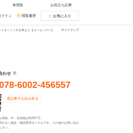
車買取
お役立ち記事
ログイン
閲覧履歴
お気に入り
サイトマップ
ドオート | 中古車なら【カーセンサー】
合わせ
078-6002-456557
電話番号を読み取る
ル回線、IP・光回線は利用不可。
関するご相談・確認専用ダイヤルです。その他のお問い合わ
ださい。