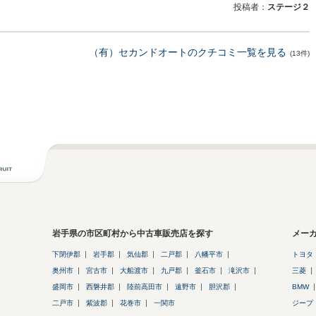
投稿者：
ステージ２
（有）セカンドオートのクチコミ一覧を見る
(13件)
岩手県の市区町村から中古車販売店を探す
メー
下閉伊郡
岩手郡
気仙郡
二戸郡
八幡平市
トヨタ
奥州市
宮古市
大船渡市
九戸郡
釜石市
滝沢市
三菱
盛岡市
西磐井郡
陸前高田市
遠野市
胆沢郡
BMW
二戸市
紫波郡
花巻市
一関市
ジープ