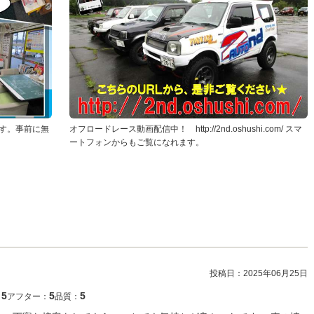
す。事前に無
オフロードレース動画配信中！ http://2nd.oshushi.com/ スマ
ートフォンからもご覧になれます。
投稿日：
2025年06月25日
5
5
5
：
アフター：
品質：