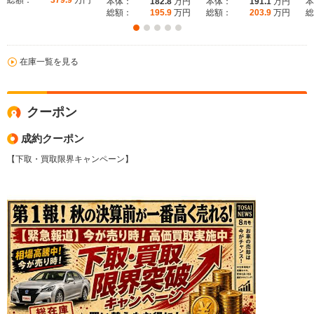
総額：
379.9
万円
本体：
182.8
万円
本体：
191.1
万円
本
総額：
195.9
万円
総額：
203.9
万円
総
在庫一覧を見る
クーポン
成約クーポン
【下取・買取限界キャンペーン】