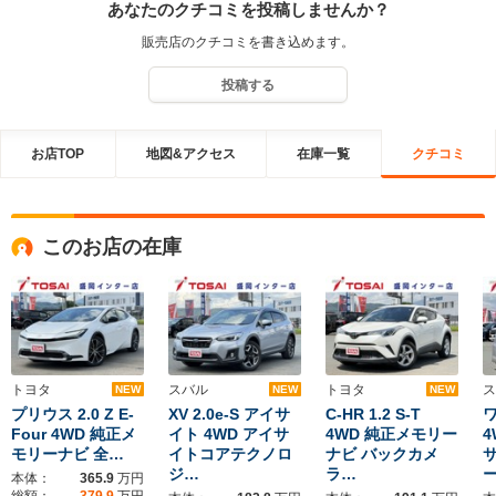
あなたのクチコミを投稿しませんか？
販売店のクチコミを書き込めます。
投稿する
お店TOP
地図&アクセス
在庫一覧
クチコミ
このお店の在庫
トヨタ
スバル
トヨタ
ス
NEW
NEW
NEW
プリウス 2.0 Z E-
XV 2.0e-S アイサ
C-HR 1.2 S-T
ワ
Four 4WD 純正メ
イト 4WD アイサ
4WD 純正メモリー
4
モリーナビ 全…
イトコアテクノロ
ナビ バックカメ
ジ…
ラ…
本体：
365.9
万円