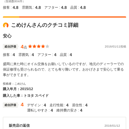
（投稿数804件）
4.8
4.8
4.8
4.8
接客 :
雰囲気 :
アフター :
品質 :
こめけんさんのクチコミ詳細
安心
4
総合評価
2016/01/11投稿
点
4
4
4
4
接客 :
雰囲気 :
アフター :
品質 :
盛岡に来た時にオイル交換をお願いしているのですが、地元のディーラーでの
保証修理も受けられるので、とても有り難いです。おかげさまで安心して乗る
事ができてます。
投稿者：こめけん
購入年月：
2015/12
購入した車：トヨタ スペイド
4
4
4
4
デザイン :
走行性能 :
居住性 :
総合評価
4
4
運転しやすさ :
維持費の安さ :
販売店の返信
2016/01/12