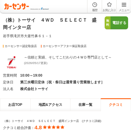
履歴
お気に入り
メニュー
（株）トーサイ ４ＷＤ ＳＥＬＥＣＴ 盛
無
電話する
料
岡インター店
岩手県滝沢市大釜竹鼻６１－１
カーセンサー認定取扱店
カーセンサーアフター保証取扱店
～信頼と実績、そしてこだわりの４ＷＤ専門店として～
(2026/05/17更新)
営業時間
10:00～19:00
定休日
第三水曜日定休［祝・祭日は通常通り営業致します］
法人名
株式会社トーサイ
お店TOP
地図&アクセス
在庫一覧
クチコミ
（株）トーサイ ４ＷＤ ＳＥＬＥＣＴ 盛岡インター店 (クチコミ詳細)
4.8
クチコミ総合評価：