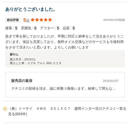
様が考えに考え抜いたからこその笑顔だと感じました。そのお手伝
いができた事が、その瞬間に立ち会えた事が私たちの喜びです。こ
ありがとうございました。
れからも長いお付き合いお願い致します。この度は本当にありがと
うございました。
5
総合評価
2016/01/05投稿
点
5
5
5
5
接客 :
雰囲気 :
アフター :
品質 :
急ぎで車を探しておりましたが、早期に対応と納車をして頂きありがとうご
ざいます。保証も充実しており、無料オイル交換などのサービスも今後利用
をさせて頂きたいと思います。よろしくお願いします
新やん
購入年月：
2015/11
購入した車：スズキ アルト 660 エコ S
販売店の返信
2016/01/07
クチコミの投稿を頂き、誠に有難う御座います。納車して間もない
ですが、是非次のオイル交換もお待ちしております！！今後とも末
永くお付き合いをさせて頂ければ幸いです。どうぞ宜しくお願い致
します
（株）トーサイ ４ＷＤ ＳＥＬＥＣＴ 盛岡インター店のクチコミ一覧を
見る(804件)