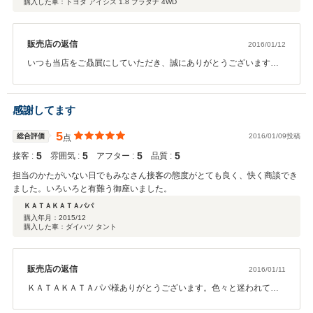
購入した車：トヨタ アイシス 1.8 プラタナ 4WD
販売店の返信
2016/01/12
いつも当店をご贔屓にしていただき、誠にありがとうございます。
今まで以上にシゲちゃーーむ様のカーライフをしっかりとサポート
させていただきますので、今後もどうぞよろしくお願い致します。
またご家族でお出かけしたおみやげ話を聞かせて下さいね！
感謝してます
5
総合評価
2016/01/09投稿
点
5
5
5
5
接客 :
雰囲気 :
アフター :
品質 :
担当のかたがいない日でもみなさん接客の態度がとても良く、快く商談でき
ました。いろいろと有難う御座いました。
ＫＡＴＡＫＡＴＡパパ
購入年月：
2015/12
購入した車：ダイハツ タント
販売店の返信
2016/01/11
ＫＡＴＡＫＡＴＡパパ様ありがとうございます。色々と迷われてか
ら納得の決断の新車でしたね。奥様の笑顔もＫＡＴＡＫＡＴＡパパ