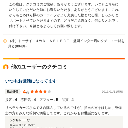
この度は、クチコミのご投稿、ありがとうございます。いつもこちらに
いらしていただいた時にお寄りいただき、ありがとうございます。これ
からもこめけん様のカーライフがより充実した物となる様、しっかりと
サポートさせていただきますので、どうぞご遠慮なく、何なりとお申し
付け下さい。今後ともよろしくお願い致します。
（株）トーサイ ４ＷＤ ＳＥＬＥＣＴ 盛岡インター店のクチコミ一覧を
見る(804件)
他のユーザーのクチコミ
いつもお世話になってます
4
総合評価
2016/01/11投稿
点
4
4
5
4
接客 :
雰囲気 :
アフター :
品質 :
リベラルカーズさんで３台購入しているのですが、担当の方をはじめ、整備
士の方もみんな親切で満足してます。これからもお世話になります。
シゲちゃーーむ
購入年月：
2015/12