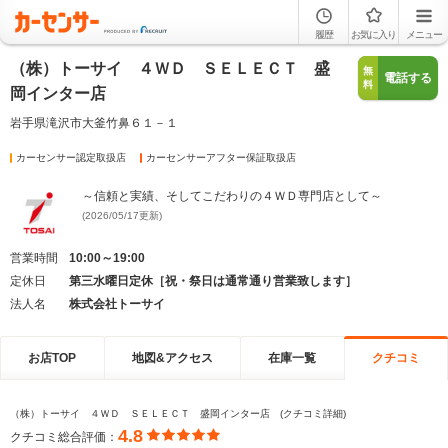
履歴
お気に入り
メニュー
（株）トーサイ ４ＷＤ ＳＥＬＥＣＴ 盛
無
電話する
料
岡インター店
岩手県滝沢市大釜竹鼻６１－１
カーセンサー認定取扱店
カーセンサーアフター保証取扱店
～信頼と実績、そしてこだわりの４ＷＤ専門店として～
(2026/05/17更新)
営業時間
10:00～19:00
定休日
第三水曜日定休［祝・祭日は通常通り営業致します］
法人名
株式会社トーサイ
お店TOP
地図&アクセス
在庫一覧
クチコミ
（株）トーサイ ４ＷＤ ＳＥＬＥＣＴ 盛岡インター店 (クチコミ詳細)
4.8
クチコミ総合評価：