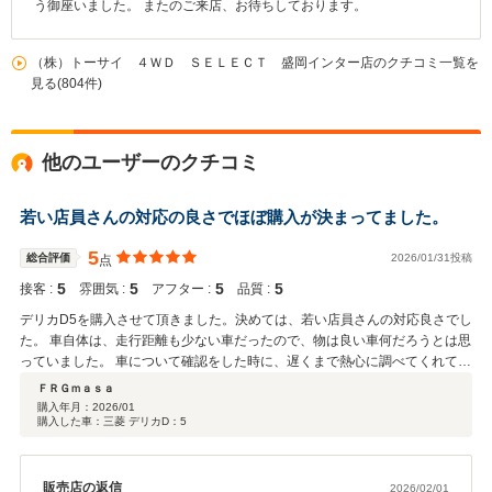
う御座いました。 またのご来店、お待ちしております。
（株）トーサイ ４ＷＤ ＳＥＬＥＣＴ 盛岡インター店のクチコミ一覧を
見る(804件)
他のユーザーのクチコミ
若い店員さんの対応の良さでほぼ購入が決まってました。
5
総合評価
2026/01/31投稿
点
5
5
5
5
接客 :
雰囲気 :
アフター :
品質 :
デリカD5を購入させて頂きました。決めては、若い店員さんの対応良さでし
た。 車自体は、走行距離も少ない車だったので、物は良い車何だろうとは思
っていました。 車について確認をした時に、遅くまで熱心に調べてくれて、
有り難かったです。 購入はこの時の、若い店員さんの対応が良かった事で
ＦＲＧｍａｓａ
す。青森からは、そんなに時間もかからずに行けるので、車の確認と、店員
購入年月：
2026/01
購入した車：三菱 デリカD：5
さんに会ってみたいと思って、お店に行きました。 車は思っていたより、外
装、内装と綺麗でした。会ってみて正解でした。担当の若い店員さんから、
車について説明をして頂いた時の、店員さんの仕草、言葉遣い、きちんと目
を見て話してくれる姿、若いのに感心しました。購入して良かったと思って
販売店の返信
2026/02/01