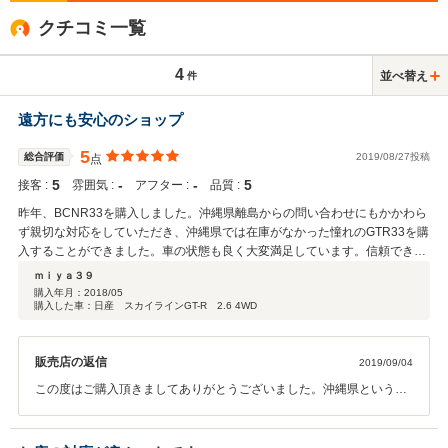
クチコミ一覧
4
並べ替え
件
遠方にも安心のショップ
5
総合評価
2019/08/27投稿
点
5
‐
‐
5
接客 :
雰囲気 :
アフター :
品質 :
昨年、BCNR33を購入しました。沖縄県離島からの問い合わせにもかかわら
ず親切な対応をしていただき、沖縄県では在庫がなかった憧れのGTR33を購
入することができました。車の状態も良く大変満足しています。信頼できる
ショップです。遠方からの購入のため、お店雰囲気及びアフターとも不明の
ｍｉｙａ３９
評価です。
購入年月：
2018/05
購入した車：日産 スカイラインGT-R 2.6 4WD
販売店の返信
2019/09/04
この度はご購入頂きましてありがとうございました。沖縄県という事
でお会いできずに不安な点もあったと思いますが、満足して頂けた事
とてもうれしく思います。当社のユーザー様で沖縄県の方もいらっし
ゃいますので、アフターについてもお気軽にご相談頂ければと思いま