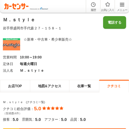
履歴
お気に入り
メニュー
Ｍ．ｓｔｙｌｅ
電話する
岩手県盛岡市手代森２７－１５８－１
☆新車・中古車・希少車販売☆
営業時間
10:00～19:00
定休日
毎週火曜日
法人名
Ｍ．ｓｔｙｌｅ
お店TOP
地図&アクセス
在庫一覧
クチコミ
Ｍ．ｓｔｙｌｅ (クチコミ一覧)
5.0
クチコミ総合評価：
（投稿数4件）
5.0
5.0
5.0
5.0
接客 :
雰囲気 :
アフター :
品質 :