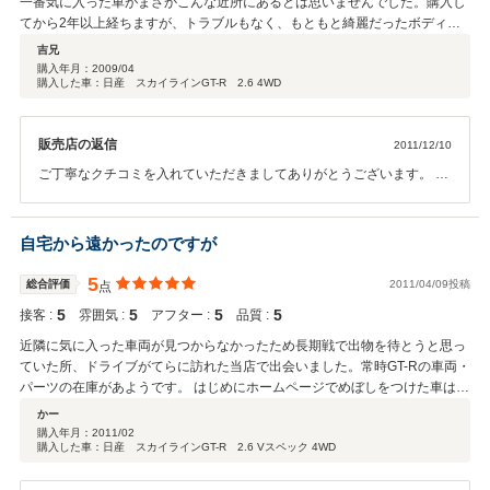
一番気に入った車がまさかこんな近所にあるとは思いませんでした。購入し
てから2年以上経ちますが、トラブルもなく、もともと綺麗だったボディは
一切錆びることなく輝きを保っています。錆がない車両を優先して仕入れて
吉兄
きているようです。またアフターサービスやチューニングも快く相談に乗っ
購入年月：
2009/04
購入した車：日産 スカイラインGT-R 2.6 4WD
てくれます。まさに岩手のGT-R専門店のようです。そしてGT-Rだけでなく
旧車から外車まで各車の良い点や特徴、弱点まで熟知しているお店です。良
い車を購入でき非常に満足しています。
販売店の返信
2011/12/10
ご丁寧なクチコミを入れていただきましてありがとうございます。 吉
兄様にはご家族も含め、いつも当店でお買い求め頂きましてありがと
うございます。 その後ご家族様のお車も含め調子はいかがでしょう
か？ 何か故障や問題などありましたらいつでもご連絡下さい。 またお
自宅から遠かったのですが
車の事以外でもいつでもお気軽に遊びに来て下さい。 またＧＴ－Ｒの
話で盛り上がりましょう♪ 季節は本格的な冬になり寒さが増してきま
5
総合評価
2011/04/09投稿
点
したが お体にはお気をつけて下さい。
5
5
5
5
接客 :
雰囲気 :
アフター :
品質 :
近隣に気に入った車両が見つからなかったため長期戦で出物を待とうと思っ
ていた所、ドライブがてらに訪れた当店で出会いました。常時GT-Rの車両・
パーツの在庫があようです。 はじめにホームページでめぼしをつけた車はす
でに販売済み。前日入荷したばかりという車に一目惚れ。車検きれで試乗で
かー
きず悩んだのですが、購入することに。2週間ほど整備していただいて納車
購入年月：
2011/02
購入した車：日産 スカイラインGT-R 2.6 Vスペック 4WD
なりました。 特に問題なく運転していましたが、ある時４WDのメーターが
動かないことが気にかかりディーラーで点検してもらったところGセンサー