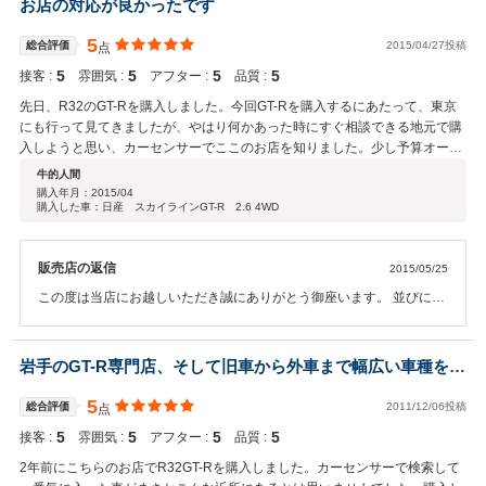
お店の対応が良かったです
す。このご縁を私どももも大切にしていきたいと思いますので、今後
とも長いお付き合いができればと思います。この度は、ありがとうご
5
総合評価
2015/04/27投稿
点
ざいました。
5
5
5
5
接客 :
雰囲気 :
アフター :
品質 :
先日、R32のGT-Rを購入しました。今回GT-Rを購入するにあたって、東京
にも行って見てきましたが、やはり何かあった時にすぐ相談できる地元で購
入しようと思い、カーセンサーでここのお店を知りました。少し予算オーバ
ーでしたが、程度も良かったので思い切って購入しました。納車当初、何点
牛的人間
か小さな不具合がありましたが、すぐに対応していただきとても助かりまし
購入年月：
2015/04
購入した車：日産 スカイラインGT-R 2.6 4WD
た。こういう親身になってくれるお店があると、年式の古い車を持っている
方はとても安心できると思います。 これからもメンテナンス等、色々相談に
乗ってください！！
販売店の返信
2015/05/25
この度は当店にお越しいただき誠にありがとう御座います。 並びにこ
の様な高い評価を頂きましてとても嬉しく思います。 当店は私自身Ｇ
Ｔ－Ｒが好きな事もあり、とても得意な車種として常に上質なＧＴ－
Ｒを多数展示しております。 また何か故障やチューニングのご質問な
岩手のGT-R専門店、そして旧車から外車まで幅広い車種を熟
ど御座いましたらいつでもご相談下さい。 またのお越しを心よりお待
知。
ちしております。
5
総合評価
2011/12/06投稿
点
5
5
5
5
接客 :
雰囲気 :
アフター :
品質 :
2年前にこちらのお店でR32GT-Rを購入しました。カーセンサーで検索して