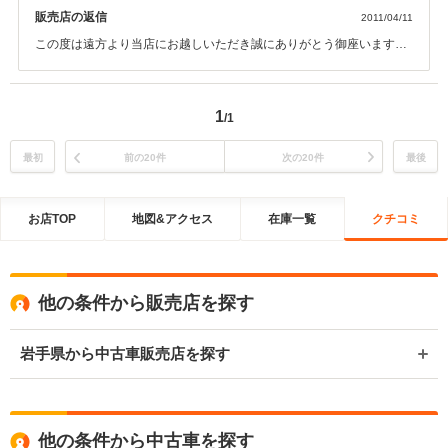
故障・4WDヒューズなし・警告灯抜いてあるという状態でした。電話したと
販売店の返信
2011/04/11
ころＭ．ｓｔｙｌｅさんで費用負担してくださることに。 Gセンサーはすで
に新品がなく中古での修理ということになりましたが大変満足で感謝してお
この度は遠方より当店にお越しいただき誠にありがとう御座います。
ります。
並びにこの様な高い評価を頂きましてとても嬉しく思います。 当店は
私自身ＧＴ－Ｒが好きな事もあり、とても得意な車種として常に上質
なＧＴ－Ｒを多数展示しております。 この度は納車後にご迷惑をおか
1
/1
けしましたが また何か故障やチューニングのご質問など御座いました
らいつでもご相談下さい。 またこちらに遊びに来られる事が御座いま
したらお気軽にお立ち寄り下さい。 またのお越しを心よりお待ちして
最初
前の20件
次の20件
最後
おります。
お店TOP
地図&アクセス
在庫一覧
クチコミ
他の条件から販売店を探す
岩手県から中古車販売店を探す
他の条件から中古車を探す