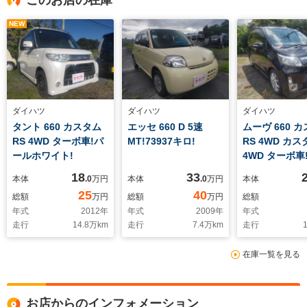
このお店の在庫
NEW
ダイハツ
ダイハツ
ダイハツ
タント 660 カスタム
エッセ 660 D 5速
ムーヴ 660 
RS 4WD ターボ車!パ
MT!73937キロ!
RS 4WD カス
ールホワイト!
4WD ターボ車!
18
33
本体
.0
万円
本体
.0
万円
本体
25
40
総額
万円
総額
万円
総額
年式
2012
年
年式
2009
年
年式
走行
14.8
万km
走行
7.4
万km
走行
1
在庫一覧を見る
お店からのインフォメーション