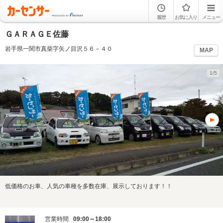
履歴
お気に入り
メニュー
ＧＡＲＡＧＥ佐藤
岩手県一関市真柴字矢ノ目沢５６－４０
MAP
1/5
低価格のお車、人気の車種を多数在庫、展示しております！！
営業時間
09:00～18:00